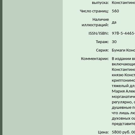
выпуска:
Константино
Число страниц:
560
Наличие
да
иллюстраций:
ISSN/ISBN:
978-5-4465
Тираж:
30
Серия:
Бумаги Кон
Комментарии:
В издании 
включающих
Константин
князю Конс
криптонимом
тяжелый для
Мария Алек
морганатиче
регулярно, 
душевные п
что лишь лю
духовных о
представит
Цена:
5800 руб. 0