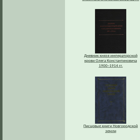
Дневник князя императорской
крови Олега Константиновича
1900–1914 гг.
Писцовые книги Новгородской
земли