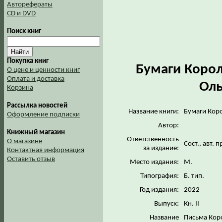
Авторефераты
CD и DVD
Поиск книг
Покупка книг
Бумаги Корол
О цене и ценности книг
Оплата и доставка
Оль
Корзина
Рассылка новостей
Название книги:
Бумаги Кор
Оформление подписки
Автор:
Книжный магазин
Ответственность
О магазине
Сост., авт. 
за издание:
Контактная информация
Оставить отзыв
Место издания:
М.
Типография:
Б. тип.
Год издания:
2022
Выпуск:
Кн. II
Название
Письма Кор