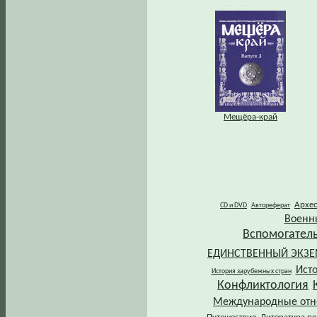
Мещёра-край
Архе
CD и DVD
Автореферат
Военн
Вспомогател
ЕДИНСТВЕННЫЙ ЭКЗ
Ист
История зарубежных стран
Конфликтология
Международные от