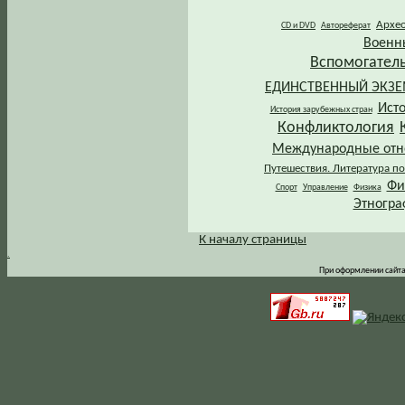
Архе
CD и DVD
Автореферат
Военн
Вспомогател
ЕДИНСТВЕННЫЙ ЭКЗ
Ист
История зарубежных стран
Конфликтология
Международные от
Путешествия. Литература по
Фи
Спорт
Управление
Физика
Этногра
К началу страницы
.
При оформлении сайта