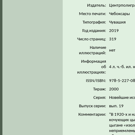
Издатель:
Центрполиг
Место печати:
Чебоксары
Типография:
Чувашия
Год издания:
2019
Число страниц:
319
Наличие
нет
иллюстраций:
Информация
об
4 л. ч.-б. ил.
иллюстрациях:
ISSN/ISBN:
978-5-227-0
Тираж:
2000
Серия:
Новейшие ис
Выпуск серии:
вып. 19
Комментарии:
"В 1920-х и н
кочующих цыг
цыгане «изол
неприемлемым