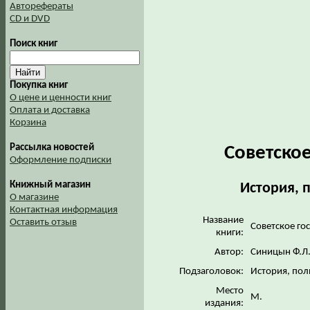
Авторефераты
CD и DVD
Поиск книг
Покупка книг
О цене и ценности книг
Оплата и доставка
Корзина
Рассылка новостей
Советское
Оформление подписки
Книжный магазин
История, 
О магазине
Контактная информация
Название
Оставить отзыв
Советское го
книги:
Автор:
Синицын Ф.Л
Подзаголовок:
История, пол
Место
М.
издания: