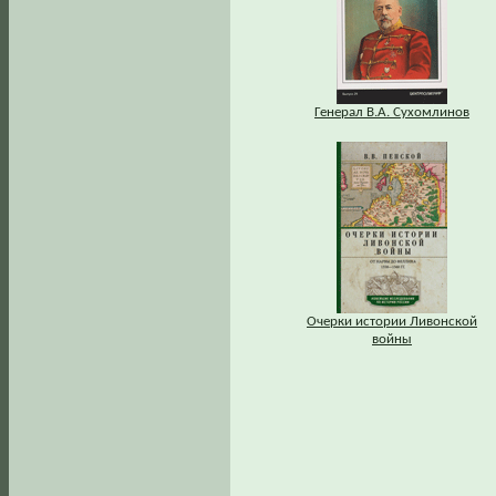
Генерал В.А. Сухомлинов
Очерки истории Ливонской
войны