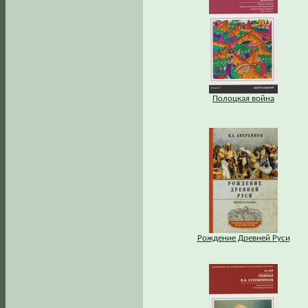
Полоцкая война
Рождение Древней Руси