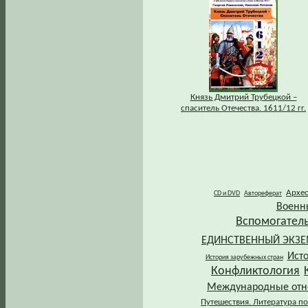
Князь Дмитрий Трубецкой –
спаситель Отечества. 1611/12 гг.
Архе
CD и DVD
Автореферат
Военн
Вспомогател
ЕДИНСТВЕННЫЙ ЭКЗ
Ист
История зарубежных стран
Конфликтология
Международные от
Путешествия. Литература по