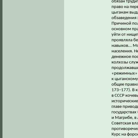
обязан труди
право на пер
цыганам выда
обзаведения 
Причиной пол
основном пра
уйти от нище
проявляла бе
навыков... М
населения. Н
денежное пос
колхозы служ
продолжавших
«режимных» з
к цыганскому
общее правил
173–177). В 
в СССР кочевы
исторические
главе привод
государствах
и Магрибе, в
Советская вл
противоречия
Курс на фор