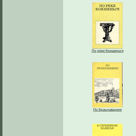
По реке Кокшеньге
По Брацлавщине