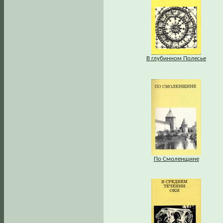
В глубинном Полесье
По Смоленщине