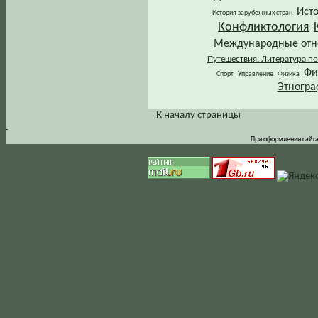
Ист
История зарубежных стран
Конфликтология
Международные от
Путешествия. Литература по
Фи
Спорт
Управление
Физика
Этногра
К началу страницы
.
При оформлении сайта