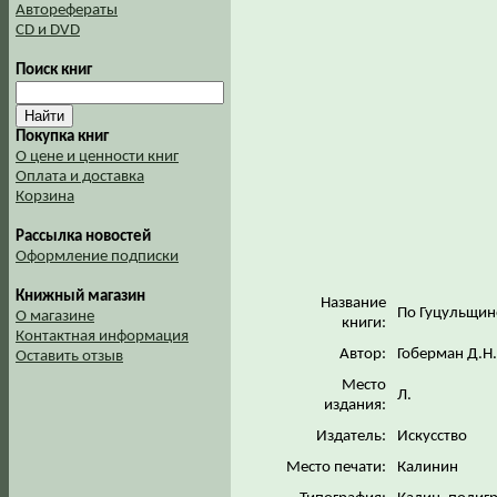
Авторефераты
CD и DVD
Поиск книг
Покупка книг
О цене и ценности книг
Оплата и доставка
Корзина
Рассылка новостей
Оформление подписки
Книжный магазин
Название
По Гуцульщин
О магазине
книги:
Контактная информация
Автор:
Гоберман Д.Н.
Оставить отзыв
Место
Л.
издания:
Издатель:
Искусство
Место печати:
Калинин