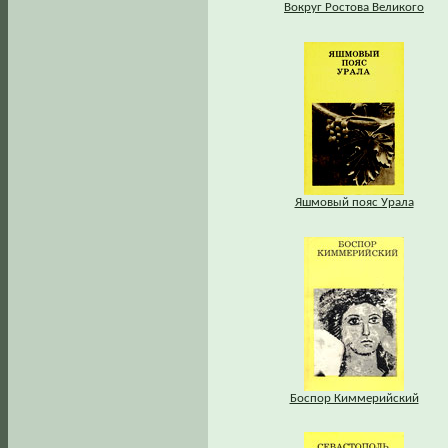
Вокруг Ростова Великого
Яшмовый пояс Урала
Боспор Киммерийский