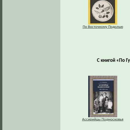
По Восточному Подолью
С книгой «По 
Ассирийцы Подмосковья