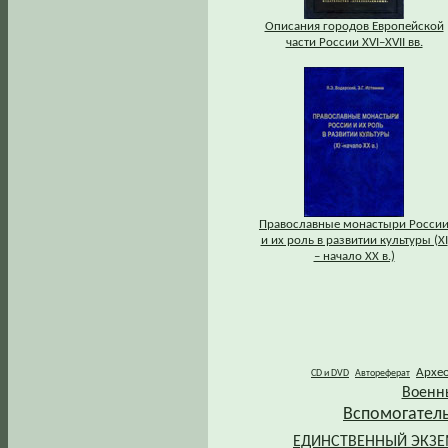
Описания городов Европейской
части России XVI–XVII вв.
Православные монастыри Росси
и их роль в развитии культуры (XI
– начало XX в.)
Архе
CD и DVD
Автореферат
Военн
Вспомогател
ЕДИНСТВЕННЫЙ ЭКЗ