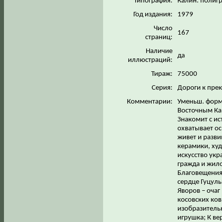
Типография:
Калин. полигр
Год издания:
1979
Число
167
страниц:
Наличие
да
иллюстраций:
Тираж:
75000
Серия:
Дороги к пре
Комментарии:
Уменьш. форма
Восточным Ка
Знакомит с и
охватывает ос
живет и разви
керамики, худ
искусство укр
гражда и жил
Благовещения 
сердце Гуцул
Яворов – очаг
косовских ко
изобразительн
игрушка; К ве