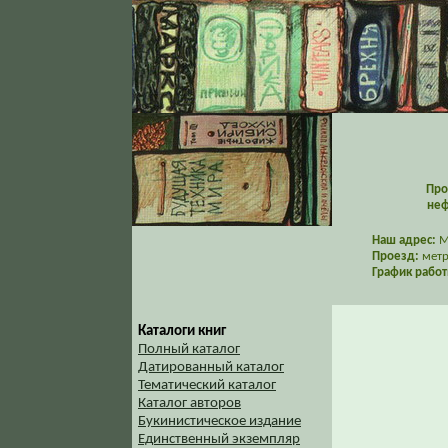
Про
неф
Наш адрес:
Мо
Проезд:
метр
График работ
Каталоги книг
Полный каталог
Датированный каталог
Тематический каталог
Каталог авторов
Букинистическое издание
Единственный экземпляр