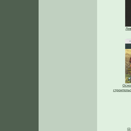
Ле
Осно
строитель
CD