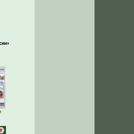
сии»
я