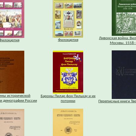
Ливонская война: Ви
Филокартия
Филокартия
Москвы. 1558–
мы исторической
Бароны Пилар фон Пильхау и их
 и демографии России
потомки
Переписные книги Твер