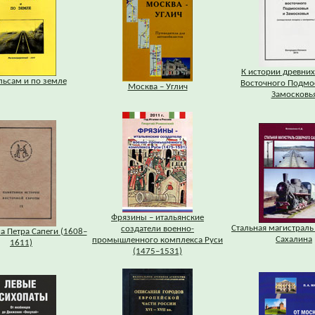
К истории древних
льсам и по земле
Восточного Подмо
Москва – Углич
Замосковь
Фрязины – итальянские
Стальная магистраль
создатели военно-
а Петра Сапеги (1608–
Сахалина
промышленного комплекса Руси
1611)
(1475–1531)