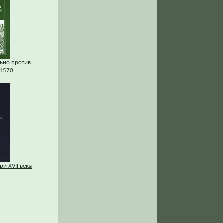
льно против
1570
и XVII века