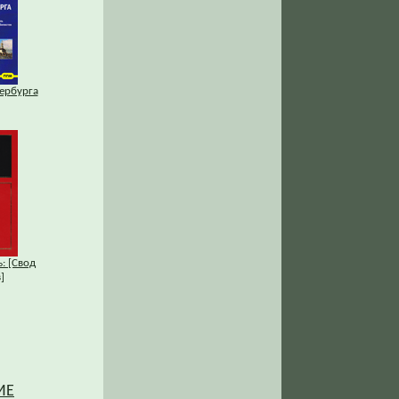
ербурга
: [Свод
]
ИЕ