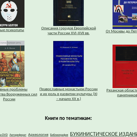
Описания городов Европейской
вые психопаты
От Москвы до Пет
части России XVI–XVII вв.
Православные монастыри России
вные проблемы
Рязанская область
и их роль в развитии культуры (XI
ства Вооруженных сил
памятников
– начало XX в.)
России
Книги по тематикам:
БУКИНИСТИЧЕСКОЕ ИЗДАН
Археология
 и DVD
Автореферат
Библиография