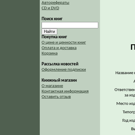
Авторефераты
CD и DVD
Поиск книг
Покупка книг
О цене и ценности книг
П
Оплата и доставка
Корзина
Рассылка новостей
Оформление подписки
Название 
Книжный магазин
О магазине
Ответстве
Контактная информация
за из
Оставить отзыв
Место из
Типог
Год из
В