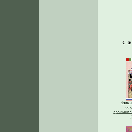
С к
Фрязи
соз
промышлен