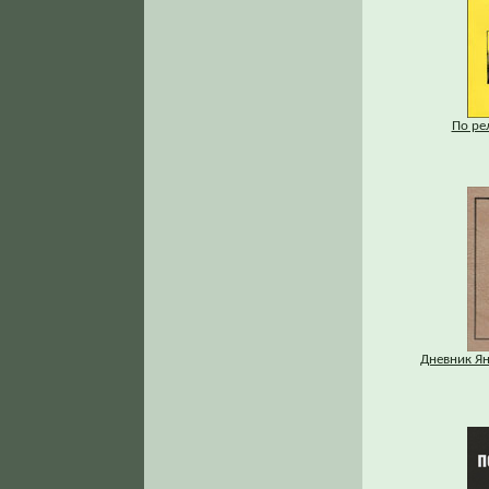
По ре
Дневник Ян