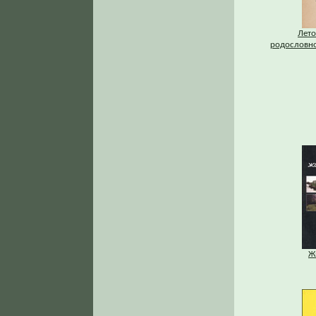
Лето
родословно
Ж