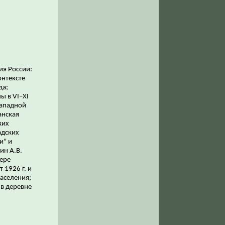
ия России:
онтексте
да;
ы в VI–XI
Западной
анская
ких
адских
и" и
ин А.В.
ере
 1926 г. и
аселения;
в деревне