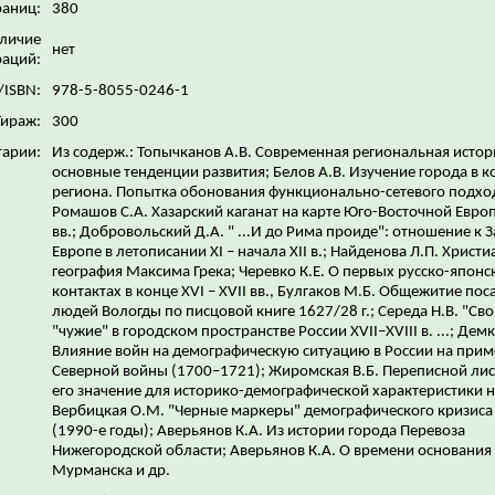
раниц:
380
личие
нет
аций:
/ISBN:
978-5-8055-0246-1
Тираж:
300
арии:
Из содерж.: Топычканов А.В. Современная региональная истор
основные тенденции развития; Белов А.В. Изучение города в к
региона. Попытка обонования функционально-сетевого подхо
Ромашов С.А. Хазарский каганат на карте Юго-Восточной Европ
вв.; Добровольский Д.А. " ...И до Рима проиде": отношение к 
Европе в летописании XI – начала XII в.; Найденова Л.П. Христи
география Максима Грека; Черевко К.Е. О первых русско-японс
контактах в конце XVI – XVII вв., Булгаков М.Б. Общежитие пос
людей Вологды по писцовой книге 1627/28 г.; Середа Н.В. "Сво
"чужие" в городском пространстве России XVII–XVIII в. ...; Демк
Влияние войн на демографическую ситуацию в России на прим
Северной войны (1700–1721); Жиромская В.Б. Переписной лист
его значение для историко-демографической характеристики н
Вербицкая О.М. "Черные маркеры" демографического кризиса 
(1990-е годы); Аверьянов К.А. Из истории города Перевоза
Нижегородской области; Аверьянов К.А. О времени основания
Мурманска и др.