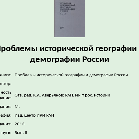
роблемы исторической географии
демографии России
книги:
Проблемы исторической географии и демографии России
Автор:
нность
Отв. ред. К.А. Аверьянов; РАН. Ин-т рос. истории
дание:
дания:
М.
рафия:
Изд. центр ИРИ РАН
дания:
2013
ыпуск:
Вып. II