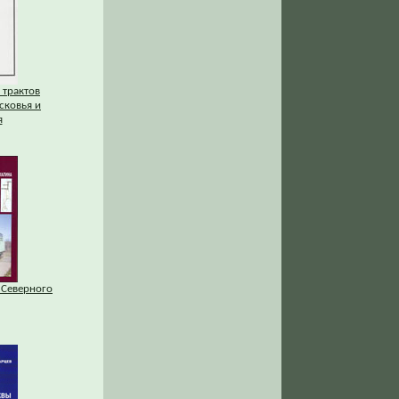
 трактов
сковья и
я
 Северного