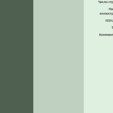
Число ст
На
иллюстр
ISSN
Коммент