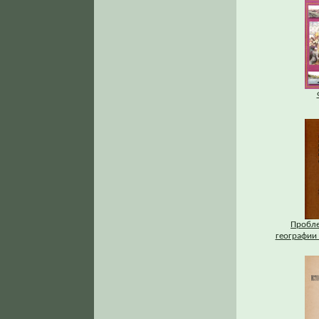
Пробле
географии