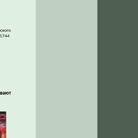
еского
–1744
ывают