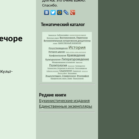
Для нас это очень важно!
Спасибо.
Тематический каталог
Печоре
 Культ-
Редкие книги
Букинистические издания
Единственные экземпляры