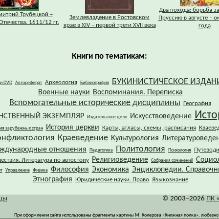
Два похода: борьба з
митрий Трубецкой –
Землевладение в Ростовском
Пруссию в августе – о
Отечества. 1611/12 гг.
крае в XIV – первой трети XVII века
года
Книги по тематикам:
БУКИНИСТИЧЕСКОЕ ИЗДАН
Археология
 и DVD
Автореферат
Библиография
Военные науки
Воспоминания. Переписка
Вспомогательные исторические дисциплины
География
Исто
НСТВЕННЫЙ ЭКЗЕМПЛЯР
Искусствоведение
Издательское дело
История церкви
Карты, атласы, схемы, расписания
Кваеве
ия зарубежных стран
онфликтология
Краеведение
Культурология
Литературоведе
Политология
ждународные отношения
Путевод
Педагогика
Психология
Религиоведение
Социо
ествия. Литература по автостопу
Собрания сочинений
Философия
Экономика
Энциклопедии. Справочн
т
Управление
Физика
Этнография
Юридические науки. Право
Языкознание
ицы
© 2003–2026
ПК 
При оформлении сайта использованы фрагменты картины М. Колерова «Книжная полка», любезно