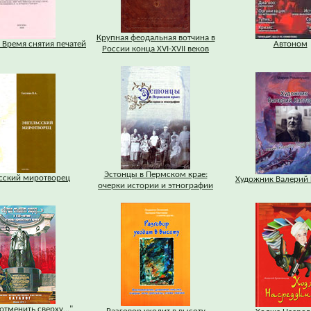
Крупная феодальная вотчина в
 Время снятия печатей
Автоном
России конца XVI-XVII веков
Эстонцы в Пермском крае:
сский миротворец
Художник Валерий 
очерки истории и этнографии
отменить сверху..."