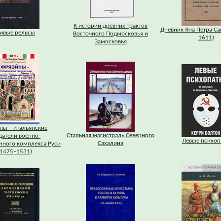
К истории древних трактов
Дневник Яна Петра Са
ивые рельсы
Восточного Подмосковья и
1611)
Замосковья
ны – итальянские
Стальная магистраль Северного
датели военно-
Левые психоп
Сахалина
ного комплекса Руси
(1475–1531)