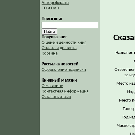
Авторефераты
CD и DVD
Поиск книг
Сказа
Покупка книг
О цене и ценности книг
Оплата и доставка
Название 
Корзина
Рассылка новостей
Оформление подписки
Ответстве
за из
Книжный магазин
Место из
О магазине
Контактная информация
Изд
Оставить отзыв
Место п
Типог
Год из
Число ст
На