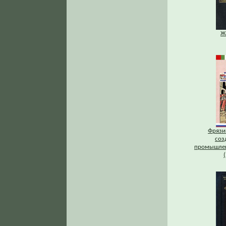
Ж
Фрязи
соз
промышлен