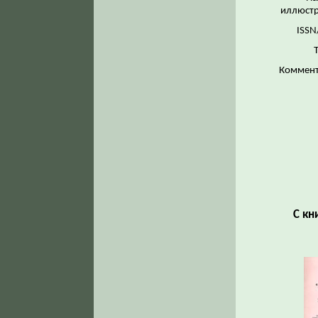
иллюстр
ISSN
Коммент
С кн