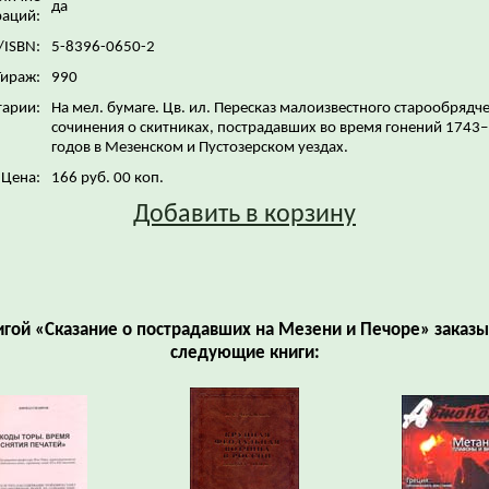
да
аций:
/ISBN:
5-8396-0650-2
Тираж:
990
арии:
На мел. бумаге. Цв. ил. Пересказ малоизвестного старообрядч
сочинения о скитниках, пострадавших во время гонений 1743
годов в Мезенском и Пустозерском уездах.
Цена:
166 руб. 00 коп.
Добавить в корзину
игой «Сказание о пострадавших на Мезени и Печоре» заказ
следующие книги: