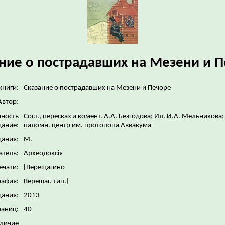
ние о пострадавших на Мезени и 
книги:
Сказание о пострадавших на Мезени и Печоре
Автор:
нность
Сост., пересказ и комент. А.А. Безгодова; Ил. И.А. Мельникова;
дание:
паломн. центр им. протопопа Аввакума
дания:
М.
атель:
Археодоксiя
ечати:
[Верещагино
рафия:
Верещаг. тип.]
дания:
2013
раниц:
40
личие