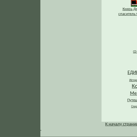
Князь Д
спаситель 
CD
ЕДИ
Истор
К
Ме
Путеш
Спор
К началу стран
.