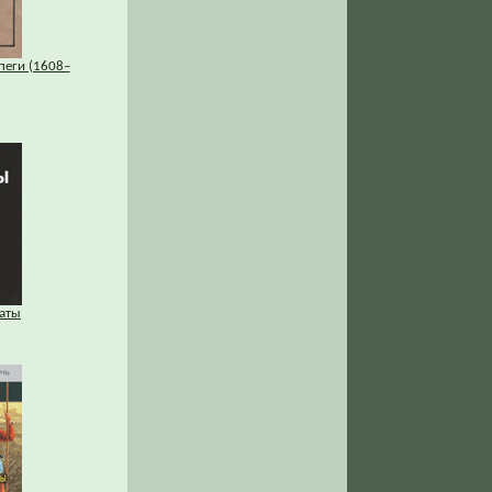
пеги (1608–
аты