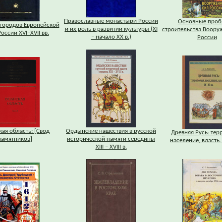
Православные монастыри России
Основные про
городов Европейской
и их роль в развитии культуры (XI
строительства Воору
оссии XVI–XVII вв.
– начало XX в.)
России
кая область: [Свод
Ордынские нашествия в русской
Древняя Русь: тер
памятников]
исторической памяти середины
население, власть. 
XIII – XVIII в.