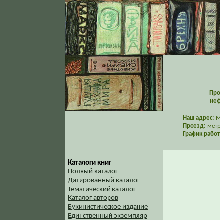
Про
неф
Наш адрес:
Мо
Проезд:
метр
График работ
Каталоги книг
Полный каталог
Датированный каталог
Тематический каталог
Каталог авторов
Букинистическое издание
Единственный экземпляр