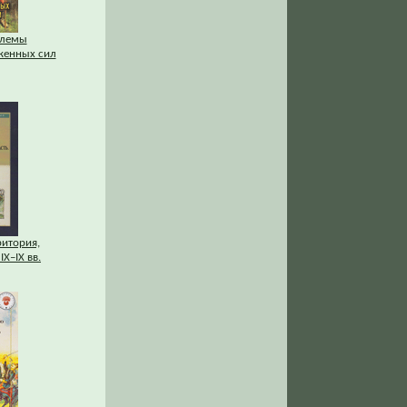
блемы
женных сил
ритория,
IХ–IХ вв.