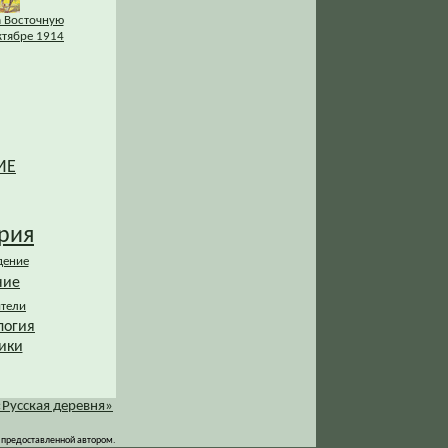
а Восточную
ктябре 1914
ИЕ
рия
дение
ние
ители
логия
ики
«Русская деревня»
 предоставленной автором.