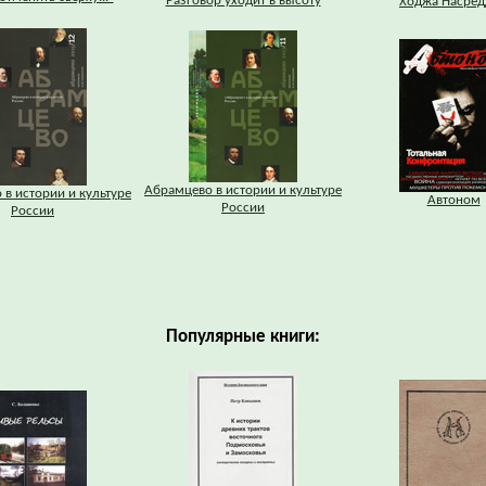
Разговор уходит в высоту
Ходжа Насред
Абрамцево в истории и культуре
в истории и культуре
Автоном
России
России
Популярные книги: