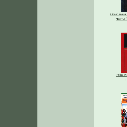
Описания 
части Р
Рязанс