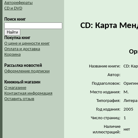
Авторефераты
CD и DVD
Поиск книг
CD: Карта Мен
Покупка книг
О цене и ценности книг
Оплата и доставка
Ор
Корзина
Рассылка новостей
Название книги:
CD: Ка
Оформление подписки
Автор:
Книжный магазин
Подзаголовок:
Оригин
О магазине
Место издания:
М.
Контактная информация
Оставить отзыв
Типография:
Литера
Год издания:
2005
Число страниц:
1
Наличие
нет
иллюстраций: