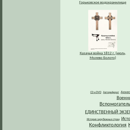
Горьковское водохранилище
Казачья война 1812 г. (июль,
Молево Болото)
Архе
CD и DVD
Автореферат
Военн
Вспомогател
ЕДИНСТВЕННЫЙ ЭКЗ
Ист
История зарубежных стран
Конфликтология