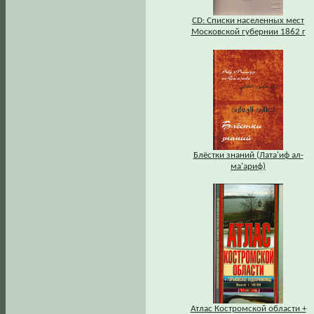
СD: Списки населенных мест
Московской губернии 1862 г
Блёстки знаний (Лата'иф ал-
ма'ариф)
Атлас Костромской области +