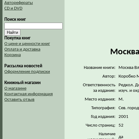
Авторефераты
CD и DVD
Поиск книг
Покупка книг
О цене и ценности книг
Оплата и доставка
Москва
Корзина
Рассылка новостей
Название книги:
Москва В
Оформление подписки
Автор:
Коробко 
Книжный магазин
Ответственность
Редкол. До
О магазине
за издание:
изуч. и ох
Контактная информация
Место издания:
М.
Оставить отзыв
Типография:
Сев. город
Год издания:
2001
Число страниц:
52
Наличие
да