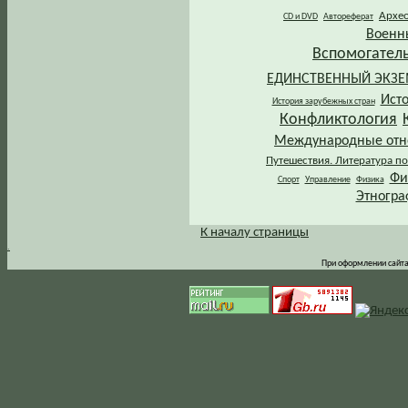
Архе
CD и DVD
Автореферат
Военн
Вспомогател
ЕДИНСТВЕННЫЙ ЭКЗ
Ист
История зарубежных стран
Конфликтология
Международные от
Путешествия. Литература по
Фи
Спорт
Управление
Физика
Этногра
К началу страницы
.
При оформлении сайта