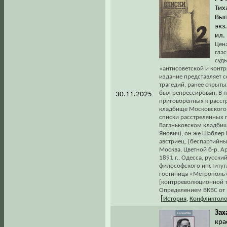
Тих
Вып
экз
ил.
Цена
глас
суд
«антисоветской и конт
издание представляет 
трагедий, ранее скрытых
был репрессирован. В 
30.11.2025
приговорённых к расст
кладбище Московского 
списки расстрелянных 
Ваганьковском кладбищ
Янович), он же Шаблер 
австриец, [беспартийны
Москва, Цветной б-р. Ар
1891 г., Одесса, русски
философского института
гостиница «Метрополь».
[контрреволюционной т
Определением ВКВС от 1
[
История
,
Конфликтоло
Зах
кра