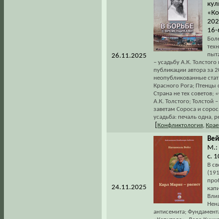
кул
«Ко
202
16-
Бол
тех
пыт
26.11.2025
– усадьбу А.К. Толстог
публикации автора за 2
неопубликованные стать
Красного Рога; Птенцы 
Страна не тех советов; 
А.К. Толстого; Толстой
заветам Сороса и сорос
усадьба: печаль одна, 
[
Конфликтология
,
Крае
Вей
М.:
с. 
В св
(19
про
24.11.2025
капи
Влия
Нен
антисемита; Фундамент