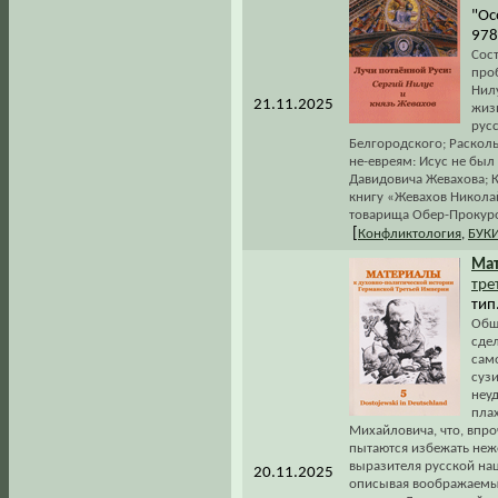
"Ос
978
Сос
про
Нилу
21.11.2025
жиз
рус
Белгородского; Расколь
не-евреям: Исус не был
Давидовича Жевахова; К
книгу «Жевахов Никола
товарища Обер-Прокуро
[
Конфликтология
,
БУК
Ма
тре
тип.
Общ
сде
само
суз
неу
пла
Михайловича, что, впро
пытаются избежать неж
выразителя русской нац
20.11.2025
описывая воображаемый