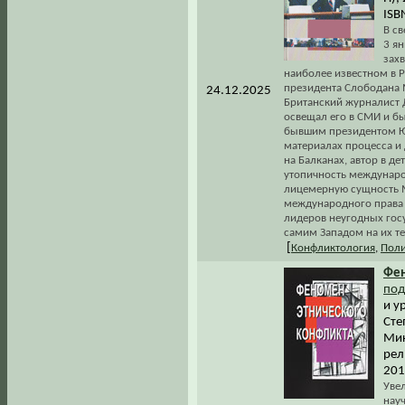
ISB
В св
3 я
зах
наиболее известном в Р
президента Слободана 
24.12.2025
Британский журналист 
освещал его в СМИ и бы
бывшим президентом Юг
материалах процесса и
на Балканах, автор в 
утопичность междунаро
лицемерную сущность 
международного права 
лидеров неугодных госу
самим Западом на их те
[
Конфликтология
,
Поли
Фе
под
и у
Сте
Мик
рел
201
Уве
нау