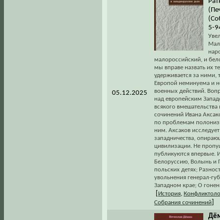
Рат
(Пе
(Со
5-9
Уве
Мал
нар
малороссийский, и бело
мы вправе назвать их т
удерживается за ними, т
Европой неминуема и н
военных действий. Воп
05.12.2025
над европейским Западо
всякого вмешательства в
сочинений Ивана Аксако
по проблемам полонизм
ним. Аксаков исследуе
западничества, опираю
цивилизации. Не пропу
публикуются впервые. И
Белоруссию, Волынь и П
польских детях; Разнос
увольнения генерал-губ
Западном крае; О гонен
[
История
,
Конфликтоло
]
Собрания сочинений
Дём