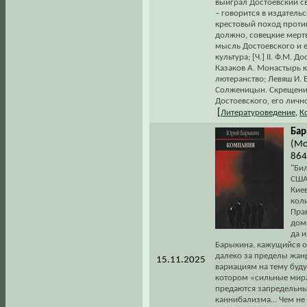
выиграл Достоевский св
– говорится в издатель
крестовый поход против
должно, совецкие мертв
мысль Достоевского и ег
культура; [Ч.] II. Ф.М. 
Казаков А. Монастырь к
лютеранство; Левяш И. 
Солженицын. Скрещения
Достоевского, его личн
[
Литературоведение
,
К
Бар
(Мо
864
"Би
США,
Кие
коли
Пра
дом
да 
Барыкина, кажущийся о
далеко за пределы жанр
15.11.2025
вариациям на тему буд
котором «сильные мира
предаются запредельны
каннибализма… Чем не 