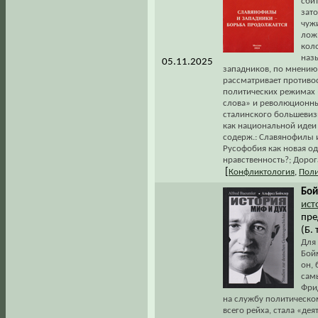
сбит
зат
чуж
лож
кол
наз
05.11.2025
западников, по мнению
рассматривает противос
политических режимах 
слова» и революционны
сталинского большевиз
как национальной идеи
содерж.: Славянофилы и
Русофобия как новая о
нравственность?; Дорог
[
Конфликтология
,
Поли
Бой
ист
пре
(Б. 
Для
Бой
он,
сам
Фри
на службу политическо
всего рейха, стала «де