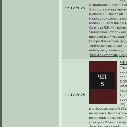
осу
антропологии РАН и Сет
12.12.2025
Занятость и межэтничес
Юдкина А.Б. Каков он – 
межнациональная: высо
Мокин К.С. Местные о м
Сагитова Л.В. Мигранты
этнической нетерпимос
инаковость в Чувашии; 
Северо-Кавказском феде
этническую напряженнос
победить дракона и др.
[
Конфликтология
,
Соци
ЧП 
"Нас
посё
трлн
В 2
обли
стр
11.12.2025
ЦБ 
госу
30).
в цифровых зеков?; Убе
иммунитет; Курс на пох
революция «русская»; 
граждане Израиля и др.