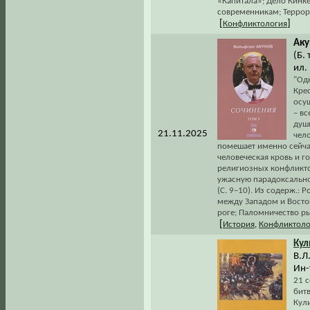
«Капитала»; Дело Кинк
современникам; Террор
[
]
Конфликтология
Аку
(Б.
ил.
"Одн
Крес
осу
– вс
души
21.11.2025
чел
помешает именно сейча
человеческая кровь и 
религиозных конфликто
ужасную парадоксальнос
(С. 9–10). Из содерж.:
между Западом и Восто
роге; Паломничество ры
[
История
,
Конфликтоло
Кул
В.Л.
Ин-
21 с
бит
Кул