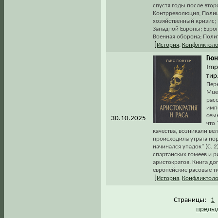
спустя годы после втор
Контрреволюция; Полиц
хозяйственный кризис;
Западной Европы; Европ
Военная оборона; Полит
[
История
,
Конфликтоло
Гюн
Imp
тир
Пере
Muen
рас
имп
семь
30.10.2025
что 
качества, возникали вел
происходила утрата но
начинался упадок" (С. 
спартанских гомеев и 
аристократов. Книга 
европейские расовые ти
[
История
,
Конфликтоло
Страницы:
1
предыд