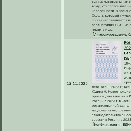
вся так называемая ам
тому, кто первоначальн
человечности. В роман
Скоулз, который умудри
собой напрашивается п
вполне типичным... Из 
платить и др.
[
Литературоведение
,
К
Ксе
202
Вер
ISB
18+
Инфо
Аль
акти
«ру
15.11.2025
лето–осень 2023 г.; Кс
Юдина Н. Новое поколе
противодействие им в Р
России в 2023 г. в час
организованной деятел
национализму; Кравчен
законодательства в Рос
совести в России в 2023 
[
Конфликтология
,
ЕДИ