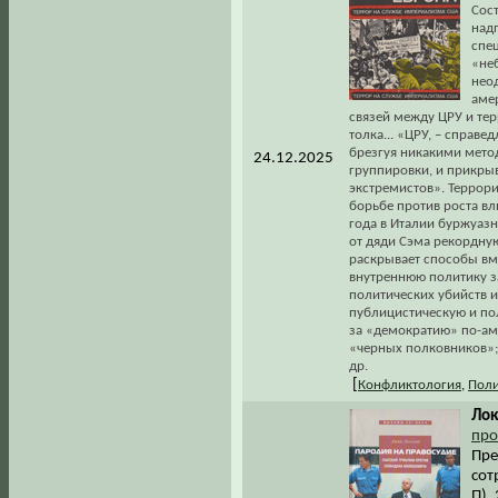
Сост
над
спе
«не
нео
аме
связей между ЦРУ и тер
толка... «ЦРУ, – справе
брезгуя никакими мето
24.12.2025
группировки, и прикр
экстремистов». Террор
борьбе против роста вл
года в Италии буржуаз
от дяди Сэма рекордную
раскрывает способы вм
внутреннюю политику з
политических убийств и
публицистическую и пол
за «демократию» по-аме
«черных полковников»;
др.
[
Конфликтология
,
Поли
Лок
про
Пре
сот
П),