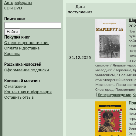
Авторефераты
Дата
CD и DVD
поступления
Поиск книг
Шир
202
"Бег
пути
Покупка книг
войт
О цене и ценности книг
захв
Оплата и доставка
напр
Корзина
пель
31.12.2025
и вр
Рассылка новостей
сволочи / Лишили ударо
Оформление подписки
молодых! / Терпение, бр
умилением, / Пельменною
стихотворений известно
Книжный магазин
Моя власть; Пасха заст
О магазине
Сновгород; Прозрение; 
Контактная информация
[
Литературоведение
,
К
Оставить отзыв
Пра
экз
Пом
герм
наи
Бори
была