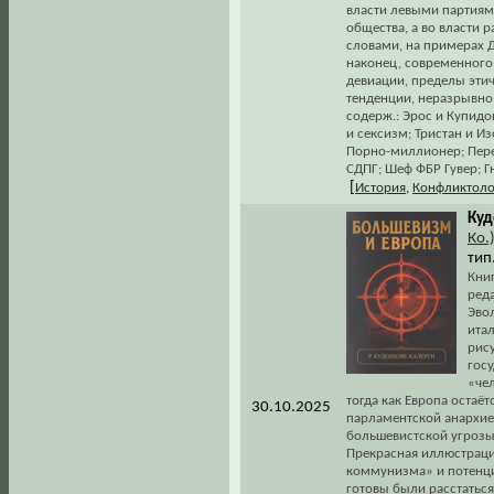
власти левыми партиями
общества, а во власти р
словами, на примерах Д
наконец, современного 
девиации, пределы эти
тенденции, неразрывно
содерж.: Эрос и Купидо
и сексизм; Тристан и И
Порно-миллионер; Пере
СДПГ; Шеф ФБР Гувер; Г
[
История
,
Конфликтоло
Куд
Ко.
тип.
Книг
ред
Эвол
ита
рису
гос
«че
тогда как Европа оста
30.10.2025
парламентской анархие
большевистской угрозы 
Прекрасная иллюстрация
коммунизма» и потенци
готовы были расстатьс