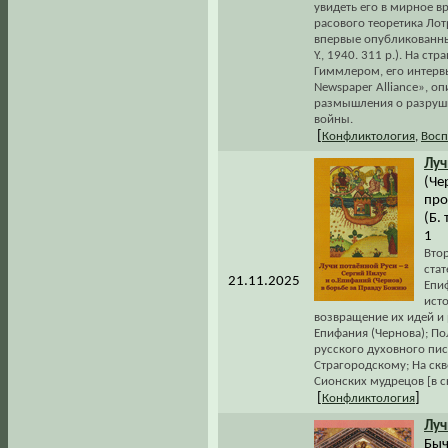
увидеть его в мирное в
расового теоретика Лот
впервые опубликованных 
Y., 1940. 311 p.). На ст
Гиммлером, его интерв
Newspaper Alliance», о
размышления о разруши
войны.
[
Конфликтология
,
Восп
Луч
(Че
про
(Б.
1
Вто
стат
21.11.2025
Епи
исто
возвращение их идей и 
Епифания (Чернова); П
русского духовного пи
Страгородскому; На ск
Сионских мудрецов [в с
[
]
Конфликтология
Луч
Быч