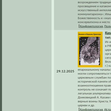
возрождением традицион
просвещение и катаком
искусственный интеллек
коммунитаризма»; Ильи
Божественность и «мал
консерватизма и место 
[
Конфликтология
,
Поли
Каз
тип.
Из и
в Р
цер
орг
сего
Впло
г.) 
епархиальному начальс
29.12.2025
могли сопротивляться 
церковным службам по
исторической памяти об
взаимоотношения правос
контроль не означает п
легальная альтернатива
Дзиковицкий А. Казаки 
верные воины Христа; 
церкви и др.
[
Конфликтология
,
Исто