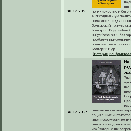
под
орг
30.12.2025
популярностью и безог
антисоциальную полити
полагают, что для Росс
болгарский пример стан
Болгарии; Родолюбов Х.
Bulgarische NR 1: болгар
проблеме присоединения
политике послевоенной
Болгарии и др.
[
История
,
Конфликтоло
Иль
ред.
экз
Тер
оди
наз
про
Нео
Про
раз
идеями неореакционеро
30.12.2025
социальных институтов
идея несовместимости 
идеологи подают как «с
что "завершение совре