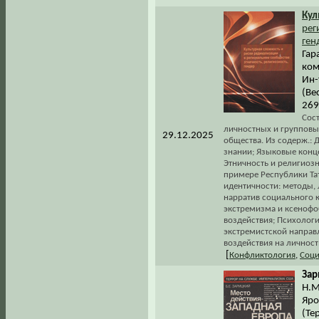
Кул
рег
ген
Гар
ком
Ин-
(Ве
269
Сос
личностных и групповы
29.12.2025
общества. Из содерж.:
знании; Языковые конце
Этничность и религиоз
примере Республики Та
идентичности: методы,
нарратив социального 
экстремизма и ксенофоб
воздействия; Психолог
экстремистской направ
воздействия на личность
[
Конфликтология
,
Соци
Зар
Н.М
Яро
(Те