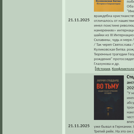
поб
Оба
"Им
враждебна христианству
21.11.2025
отличалось от нашестви
имел поистине революц
намерениях» интернац
шайки из III Интернацион
Склавины, чудь и меря /
/ Так череп Святослава 
Куликовская битва: рож
Тюремные трагедии Геор
рождения" протосовдеп
Глазунова и др.
[
История
,
Конфликтоло
Сто
анг
2025
"У 
имп
абс
тро
наи
чес
впеч
21.11.2025
уже бывал в Германии. 
Третий рейх. На это он