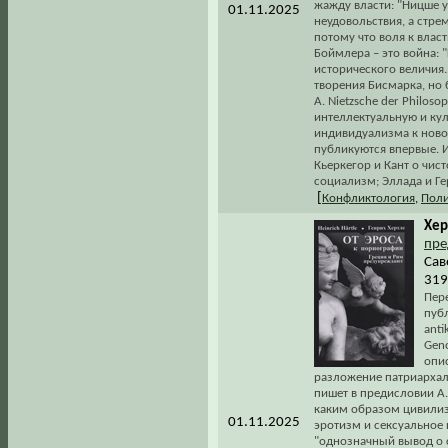
жажду власти: "Ницше уч
01.11.2025
неудовольствия, а стрем
потому что воля к власт
Боймлера – это война: 
исторического величия.
творения Бисмарка, но 
А. Nietzsche der Philos
интеллектуальную и кул
индивидуализма к ново
публикуются впервые. И
Кьеркегор и Кант о чис
социализм; Эллада и Ге
[
Конфликтология
,
Поли
Хер
пре
Сав
319 
Пер
публ
anti
Geno
опи
разложение патриархал
пишет в предисловии А.
каким образом цивилиза
01.11.2025
эротизм и сексуальное п
"однозначный вывод о 