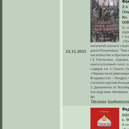
Фом
2-х
(Ул
Кн.
008
Ц. з
жур
г. в
«По
читателей разных стра
дома Романовых. "Как и
12.11.2025
касательство к британск
Г.Е. Распутина... Однак
книге в полный голос з
содерж. кн. 1: Газета «
«Первая пуля революции
Владивосток – Лондон; 
Сионизм против большев
2: Документы от Тельбе
последствия; Интервью 
др.
[
История
,
Конфликтоло
Фед
про
с. 
В пе