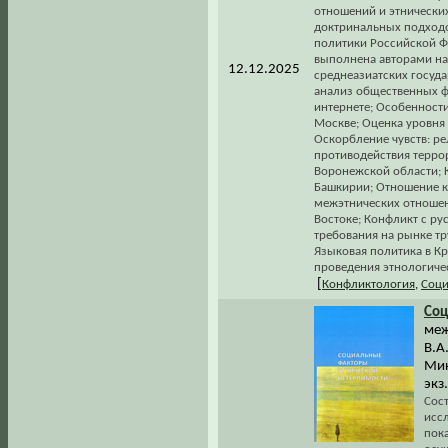
отношений и этнических
доктринальных подходо
политики Российской 
выполнена авторами на 
12.12.2025
среднеазиатских госуда
анализ общественных ф
интернете; Особенност
Москве; Оценка уровня
Оскорбление чувств: р
противодействия терро
Воронежской области; 
Башкирии; Отношение к
межэтнических отношен
Востоке; Конфликт с р
требования на рынке т
Языковая политика в Кр
проведения этнологиче
[
Конфликтология
,
Соци
Со
меж
В.А
Мик
экз
Сос
исс
пок