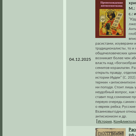
хри
М.:
с.:
"Юд
лже
Ант
гло
впи
расистами, изуверами и
традиционалисты, то и
общечеловеческих ценно
возникает более чем аб
04.12.2025
власть над «богоизбра
семитов-израильтян. Р
открыть правду, отдел
истории Иудеи" (С. 202
термин «антисемитизм»
ни попадя. Стоит лишь 
неудобный вопрос, как 
ставит под сомнение п
первую очередь самим 
о евреях рейха; Русск
Взаимовыгодные отноше
антисионизм и др.
[
История
,
Конфликтоло
Рас
РФ 