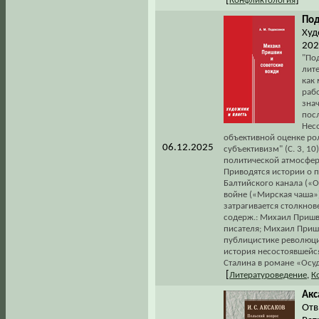
[
]
Конфликтология
Под
Худ
202
"По
лит
как
рабо
зна
посл
Нес
объективной оценке ро
06.12.2025
субъективизм" (С. 3, 10
политической атмосфер
Приводятся истории о п
Балтийского канала («О
войне («Мирская чаша»)
затрагивается столкнов
содерж.: Михаил Пришви
писателя; Михаил Приш
публицистике революци
история несостоявшейс
Сталина в романе «Осуд
[
Литературоведение
,
К
Акс
Отв