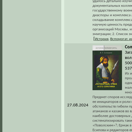
удалось детально изучи
документальных коллек
государственному военн
диаспоры и комплекса 
складывание комплекса
научную ценность предс
организаций Москвы, и
эмиграции; 2. Список э
[
История
,
Вспомогат. 
Сол
Заг
вол
500
537
Из 
про
одн
мал
мно
Предмет споров исслед
ее инициаторов и роли
27.08.2024
обстоятельств гибели 
атаманов и казаков во в
наиболее достоверных 
систематизировать таки
«Поволским»?; Ермак в 
Есипова и редакторов е