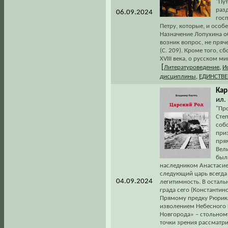
"Пу
раз
06.09.2024
госп
Петру, которые, и особ
Назначение Лопухина о
возник вопрос, не пряч
(С. 209). Кроме того, 
XVIII века, о русском 
[
Литературоведение
,
И
дисциплины
,
ЕДИНСТВ
Кар
ил. 
"Пр
Сте
соб
при
прям
Вел
был
наследником Анастасие
следующий царь всегда
04.09.2024
легитимность. В остальн
града сего (Константин
Прямому предку Рюрика,
изволением Небесного 
Новгорода» – стольному
точки зрения рассматр