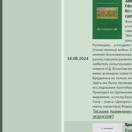
Зав
Ефр
80 
ISB
Форм
уго
сев
"Вбл
наз
Румянцеву... а позднее
Отечественной войны 18
именем Болховитинова. 
16.08.2024
разносторонне развиты
любитель розыгрышей и
смерти И.Д. Бологовско
жены всемирно известно
Бредихина не только ме
Здесь им были проведе
исследования протубера
Приходил из Щелыкова 
видимому, и сосед Бре
тому – пьеса «Дикарка»
черты характера] Фёдор
[
История
,
Краеведение
]
ЭКЗЕМПЛЯР
Хра
Рус