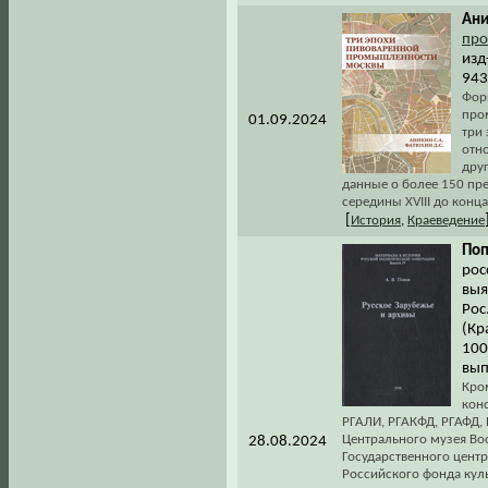
Ани
про
изд
943
Форм
про
01.09.2024
три
отн
дру
данные о более 150 пр
середины XVIII до конца
[
История
,
Краеведение
Поп
рос
выя
Рос
(Кр
100
вып
Кро
кон
РГАЛИ, РГАКФД, РГАФД, 
Центрального музея Во
28.08.2024
Государственного центр
Российского фонда куль