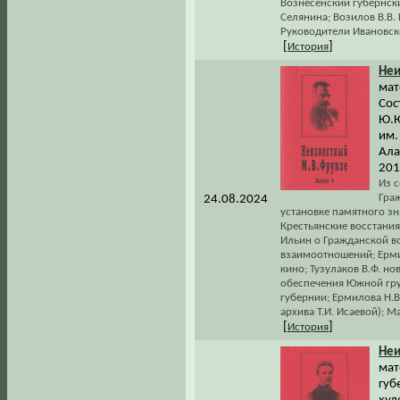
Вознесенский губернски
Селянина; Возилов В.В.
Руководители Ивановско
[
]
История
Неи
мат
Сос
Ю.Ю
им.
Ала
201
Из 
Гра
24.08.2024
установке памятного зн
Крестьянские восстания
Ильин о Гражданской во
взаимоотношений; Ерми
кино; Тузулаков В.Ф. н
обеспечения Южной гру
губернии; Ермилова Н.В.
архива Т.И. Исаевой); М
[
]
История
Неи
мат
губ