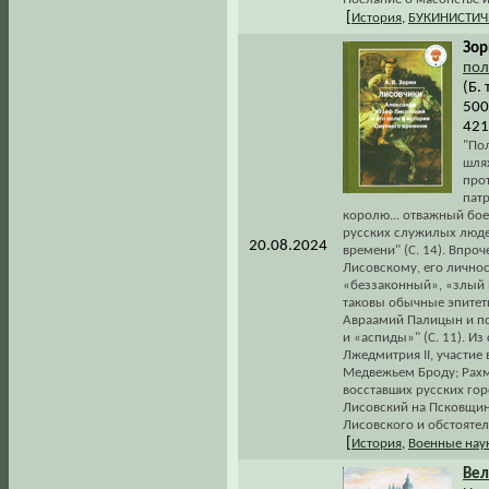
[
История
,
БУКИНИСТИЧ
Зор
пол
(Б. 
500
421
"По
шля
про
пат
королю... отважный бое
русских служилых люде
20.08.2024
времени" (С. 14). Впро
Лисовскому, его личнос
«беззаконный», «злый 
таковы обычные эпитет
Авраамий Палицын и пск
и «аспиды»" (С. 11). Из
Лжедмитрия II, участие
Медвежьем Броду; Рахма
восставших русских гор
Лисовский на Псковщин
Лисовского и обстоятел
[
История
,
Военные нау
Вел