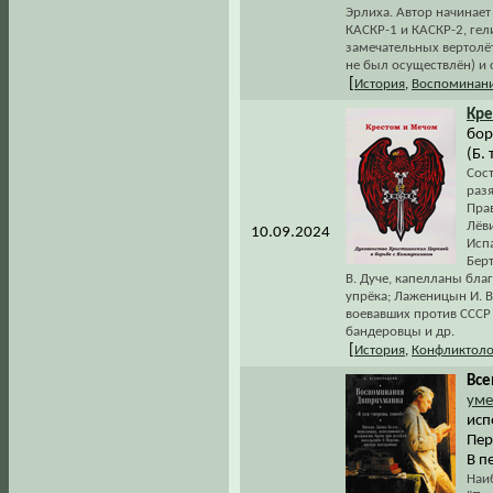
Эрлиха. Автор начинает 
КАСКР-1 и КАСКР-2, ге
замечательных вертолёт
не был осуществлён) и 
[
История
,
Воспоминани
Кре
бор
(Б. 
Сост
раз
Пра
Лёв
10.09.2024
Исп
Берт
В. Дуче, капелланы бла
упрёка; Лаженицын И. 
воевавших против СССР
бандеровцы и др.
[
История
,
Конфликтоло
Все
уме
исп
Пер
В п
Наи