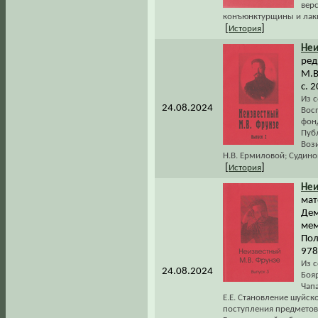
верс
конъюнктурщины и лаки
[
]
История
Неи
ред
М.В
с. 2
Из с
24.08.2024
Вос
фонд
Публ
Воз
Н.В. Ермиловой; Судино
[
]
История
Неи
мат
Дем
мем
Пол
978
Из с
24.08.2024
Бояр
Чапа
Е.Е. Становление шуйск
поступления предметов 