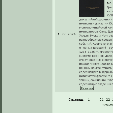
мон
Тре
кита
XVII
династийной хроники 
империи и династии Юа
монголо-китайской кан
императоров Юань. Дан
15.08.2024
Угэдэя, Гуюка и Мэнгу-
разнообразные сведения
событий. Кроме того, в
о черных татарах») – 
1233–1236 гг. «Извести
системе, военном деле,
его отношениях с окр
похода чингизидов во гл
ценным комментарием кр
содержащего выдержки 
цитируются фрагменты 
тобчи», сочинений Луб
содержащие сведения по
[
]
История
Страницы:
1
...
21
22
предыд