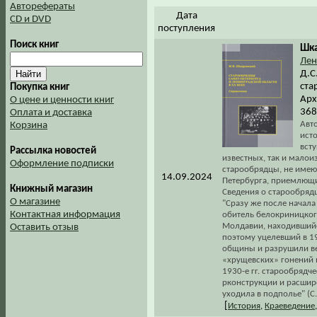
Авторефераты
Дата
CD и DVD
поступления
Поиск книг
Шка
Лен
Д.С
ста
Покупка книг
Арх
О цене и ценности книг
368
Оплата и доставка
Авт
Корзина
ист
вст
Рассылка новостей
известных, так и малои
Оформление подписки
старообрядцы, не имеющ
14.09.2024
Петербурга, приемлющи
Книжный магазин
Сведения о старообрядц
О магазине
"Сразу же после начала
Контактная информация
обитель белокриницког
Молдавии, находившийс
Оставить отзыв
поэтому уцелевший в 19
общины и разрушили вел
«хрущевских» гонений 
1930-е гг. старообряд
рконструкции и расшире
уходила в подполье" (С.
[
История
,
Краеведение