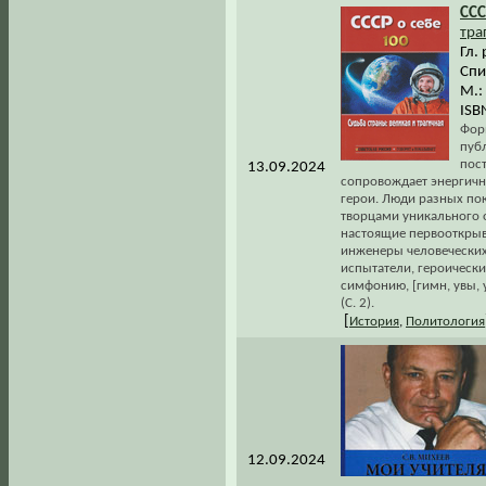
ССС
тра
Гл. 
Спи
М.:
ISB
Форм
пуб
пос
13.09.2024
сопровождает энергична
герои. Люди разных пок
творцами уникального 
настоящие первооткрыв
инженеры человеческих
испытатели, героическ
симфонию, [гимн, увы,
(С. 2).
[
История
,
Политология
12.09.2024