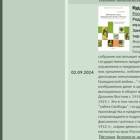
Куд
Рос
Ред
муз
Зам
тир
Форм
уни
Гос
собрание насчитывает 
государственных креди
управления и предприят
них орнаменты, эмблем
02.09.2024
дензнакам немаловажно
Гражданской войны..."
изображения денег и ц
выпущенных в оборот в 
Дальнем Востоке с 1919
1921 г. Это в том числе
"займа Свободы", госу
производства и кредит
сопровождаются подро
факсимиле газетных ста
1912 гг., марки-деньг
несмотря на крах Росс
[
История
,
Вспомогат. 