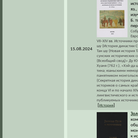
ист
яз.
изу
Б. 
пер
Соб
Евро
VII–XIV вв. Источники
шу (История династии Суй
15.08.2024
Тан шу (Новая история Т
сунских исторических св
(Всеобщий свод)» Ду Ю 
Хуаня (762 г.), «Хэй-да
тина; юаньскими мемориа
памятником монгольско
(Секретная история дин
историков о самых край
конца VI и по начало 
лингвистического и ист
публикуемых источнико
[
]
История
Зол
ком
общ
мон
к и