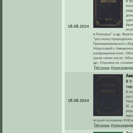
В т
мно
ред
дош
цар
Ири
18.08.2024
игу
в Поморье" и др. Фрагм
"русскому природному 
Прянишниковского сбор
Морозовой с Аввакумом
развращении книг; Обли
руках своих носят; Обл
др.; Отрывок из сочине
[
История
,
Религиоведе
Авв
В 3-
тир
В п
рус
18.08.2024
Петр
В), 
ред
вар
второй половины XVIII в
[
История
,
Религиоведе