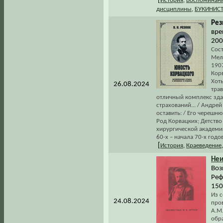
[
История
,
Воспоминани
дисциплины
,
БУКИНИСТ
Рез
вре
200
Сос
Мел
190
Корв
Хоть
26.08.2024
трав
отличный комплекс зда
страхований... / Андре
оставить: / Его черешню
Род Корвацких; Детство
хирургической академи
60-х – начала 70-х годов
[
История
,
Краеведение
Неи
Воз
Реф
150
Из 
24.08.2024
про
А.М.
обра