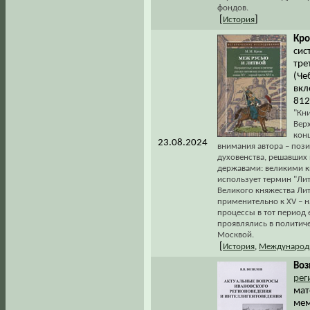
фондов.
[
]
История
Кро
сис
тре
(Че
вкл
812
"Кн
Верх
конц
23.08.2024
внимания автора – пози
духовенства, решавших
державами: великими к
использует термин "Ли
Великого княжества Лит
применительно к XV – н
процессы в тот период 
проявлялись в политич
Москвой.
[
История
,
Международ
Воз
рег
мат
мем