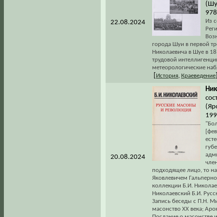
(Шу
978
Из 
22.08.2024
Рег
Воз
города Шуи в первой тр
Николаевича в Шуе в 18
трудовой интеллигенции
метеорологические набл
[
История
,
Краеведение
Ник
сос
(Яр
199
"Бо
[фев
есте
губ
адм
20.08.2024
чле
подходящее лицо, то на
Яковлевичем Гальперно
коллекции Б.И. Николае
Николаевский Б.И. Русск
Запись беседы с П.Н. М
масонство XX века; Аро
Послание о масонстве и