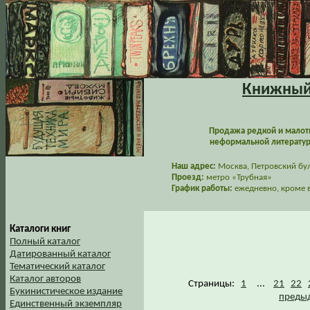
Книжный 
Продажа редкой и малот
неформальной литературы
Наш адрес:
Москва, Петровский буль
Проезд:
метро «Трубная»
График работы:
ежедневно, кроме в
Каталоги книг
Полный каталог
Датированный каталог
Тематический каталог
Каталог авторов
Страницы:
1
...
21
22
Букинистическое издание
предыд
Единственный экземпляр