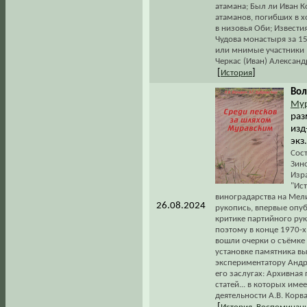
атамана; Был ли Иван 
атаманов, погибших в х
в низовья Оби; Извести
Чудова монастыря за 1
или мнимые участники 
Черкас (Иван) Александ
[
]
История
Вол
Му
раз
изд-
экз
Сост
Зино
Изра
"Ис
виноградарства на Мели
26.08.2024
рукопись, впервые опуб
критике партийного ру
поэтому в конце 1970-х
вошли очерки о съёмке
установке памятника в
экспериментатору Андр
его заслугах: Архивная
статей... в которых им
деятельности А.В. Корва