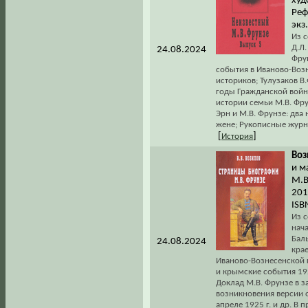
худ
Реф
экз
Из 
Д.Л.
24.08.2024
Фру
события в Иваново-Возн
историков; Тулузаков В
годы Гражданской войн
истории семьи М.В. Фру
Эрн и М.В. Фрунзе: два
жене; Рукописные журна
[
]
История
Воз
и м
М.В
201
ISB
Из с
нача
Баль
24.08.2024
крае
Иваново-Вознесенской г
и крымские события 192
Доклад М.В. Фрунзе в з
возникновения версии о
апреле 1925 г. и др. В