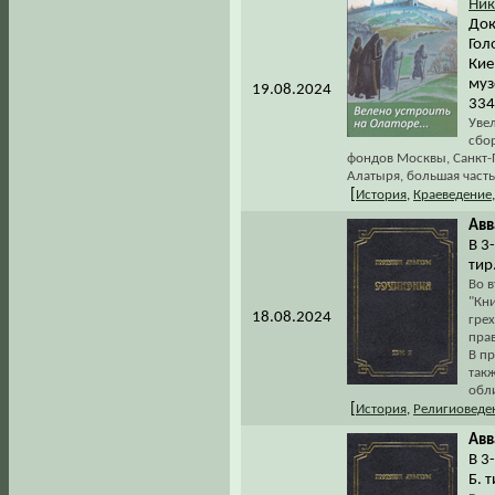
Ник
Док
Гол
Кие
муз
19.08.2024
334
Увел
сбо
фондов Москвы, Санкт-П
Алатыря, большая часть
[
История
,
Краеведение
Авв
В 3-
тир
Во 
"Кни
18.08.2024
грех
прав
В п
так
обли
[
История
,
Религиоведе
Авв
В 3-
Б. 