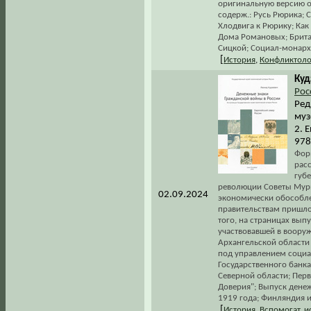
оригинальную версию о
содерж.: Русь Рюрика; С
Хлодвига к Рюрику; Как
Дома Романовых; Брита
Сицкой; Социал-монархи
[
История
,
Конфликтоло
Куд
Рос
Ред
муз
2. 
978
Форм
рас
губе
революции Советы Мурм
02.09.2024
экономически обособле
правительствам пришло
того, на страницах вы
участвовавшей в воору
Архангельской области 
под управлением социа
Государственного банк
Северной области; Перв
Доверия"; Выпуск дене
1919 года; Финляндия и
[
История
,
Вспомогат. 