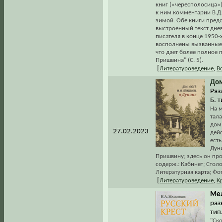
книг («чересполосица»
к ним комментарии В.Д
зимой. Обе книги предс
выстроенный текст дне
писателя в конце 1950-
восполнены вызванные 
что дает более полное 
Пришвина" (С. 5).
[
Литературоведение
,
В
До
Ряз
Б. т
На м
тал
дом 
27.02.2023
дейс
есть
Дун
Пришвину; здесь он про
содерж.: Кабинет; Стол
Литературная карта; Фо
[
Литературоведение
,
К
Мел
раз
тип.
"Ско