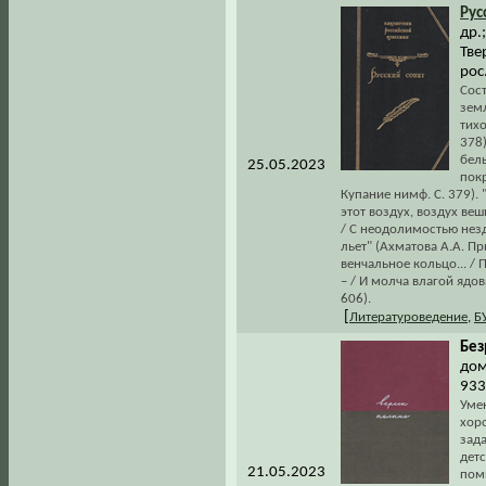
Рус
др.
Тве
рос
Сост
земл
тих
378)
белы
25.05.2023
покр
Купание нимф. С. 379). 
этот воздух, воздух ве
/ С неодолимостью незд
льет" (Ахматова А.А. Пр
венчальное кольцо... /
– / И молча влагой ядов
606).
[
Литературоведение
,
Б
Без
дом
933
Умен
хор
зада
детс
21.05.2023
помы