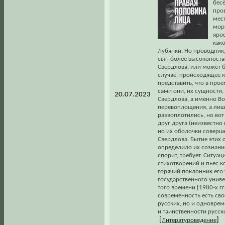
бес
про
мест
мор
ярос
как
Лубянки. Но проводник,
сын более высокопоста
Свердлова, или может бы
случае, происходящее 
представить, что в про
сами они, их сущности,
20.07.2023
Свердлова, а именно Во
перевоплощения, а лишь
развоплотились, но вот
друг друга (неизвестно
но их оболочки соверш
Свердлова. Бытие этих 
определило их сознание
спорит, требует. Ситуац
стихотворений и пьес к
горячий поклонник его
государственного униве
того времени [1980-х гг
современность есть св
русских, но и одноврем
и таинственности русско
[
]
Литературоведение