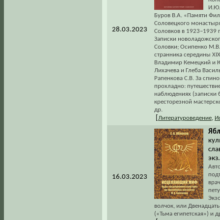
И.Ю
Буров В.А. «Памяти Фи
Соловецкого монастыря
28.03.2023
Соловков в 1923–1939 гг
Записки новоладожског
Соловки; Осипенко М.В.
странника середины XIX
Владимир Кемецкий и Ю
Лихачева и Глеба Василь
Рапенкова С.В. За спин
прохладно: путешествие
наблюдениях (записки 
кресторезной мастерско
др.
[
Литературоведение
,
И
Ябл
кул
сла
экз
Авт
подт
16.03.2023
врач
пет
Экзо
волчок, или Двенадцать 
(«Тьма египетская») и д