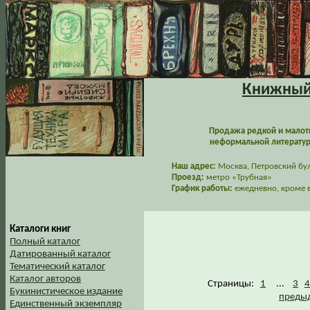
Книжный 
Продажа редкой и малот
неформальной литературы
Наш адрес:
Москва, Петровский буль
Проезд:
метро «Трубная»
График работы:
ежедневно, кроме в
Каталоги книг
Полный каталог
Датированный каталог
Тематический каталог
Каталог авторов
Страницы:
1
...
3
4
Букинистическое издание
предыд
Единственный экземпляр