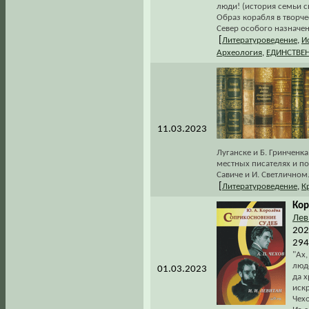
люди! (история семьи с
Образ корабля в творче
Север особого назначен
[
Литературоведение
,
И
Археология
,
ЕДИНСТВЕ
11.03.2023
Луганске и Б. Гринченка
местных писателях и поэ
Савиче и И. Светличном
[
Литературоведение
,
К
Кор
Лев
202
294
"Ах,
люд
01.03.2023
да х
иск
Чехо