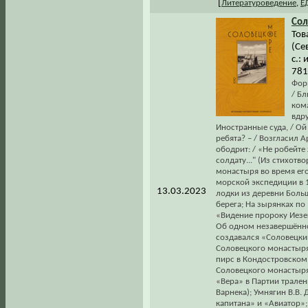
[
Литературоведение
,
Е
Сол
Тов
(Се
с.: 
781
Форм
/ Бл
ком
вдру
Иностранные суда, / Ой
ребята? – / Возгласил А
ободрит: / «Не робейте 
солдату..." (Из стихотв
монастыря во время ег
морской экспедиции в 1
13.03.2023
лодки из деревни Боль
берега; На зырянках по
«Видение пророку Иезе
Об одном незавершённо
создавался «Соловецкий
Соловецкого монастыря
пирс в Кондостровском
Соловецкого монастыря
«Вера» в Партии тралени
Варнека); Умнягин В.В.
капитана» и «Авиатор»;