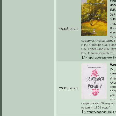
Род
исс
Л.В
Зай
"Ос
экз
Дор
15.06.2023
конс
кот
содерж.: Александрова Е
Н.И.; Любенко С.И.; Пав
С.А.; Гореликов Л.А.; Ку
В.Б.; Ольшанский Б.М.; 
[
Литературоведение
,
И
Але
Укр
199
Уме
Алек
спр
29.05.2023
пре
усл
исто
секретов нет: "Каждое 
издания 1908 года".
[
Литературоведение
,
Е