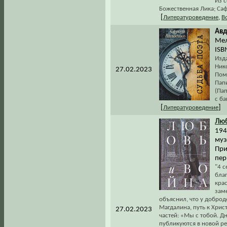
Из с
Божественная Лика; Саф
[
Литературоведение
,
В
Авд
Мел
ISB
Изд
Нико
27.02.2023
Пом
Пап
(Пап
с б
[
]
Литературоведение
Лю
194
муз
При
пер
"4 
бла
кра
зам
объяснил, что у доброд
Магдалина, путь к Христ
27.02.2023
частей: «Мы с тобой. Д
публикуются в новой р