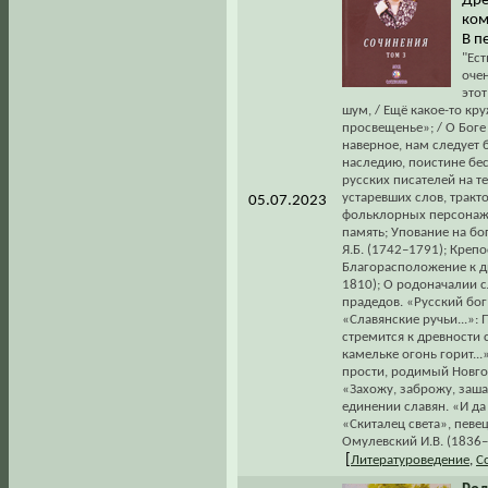
Дре
ком
В п
"Ест
очен
этот
шум, / Ещё какое-то кру
просвещенье»; / О Боге
наверное, нам следует 
наследию, поистине бес
русских писателей на т
устаревших слов, трак
05.07.2023
фольклорных персонаже
память; Упование на бог
Я.Б. (1742–1791); Креп
Благорасположение к др
1810); О родоначалии сл
прадедов. «Русский бог 
«Славянские ручьи...»:
стремится к древности с
камельке огонь горит...
прости, родимый Новгоро
«Захожу, заброжу, заша
единении славян. «И да 
«Скиталец света», певец
Омулевский И.В. (1836–
[
Литературоведение
,
С