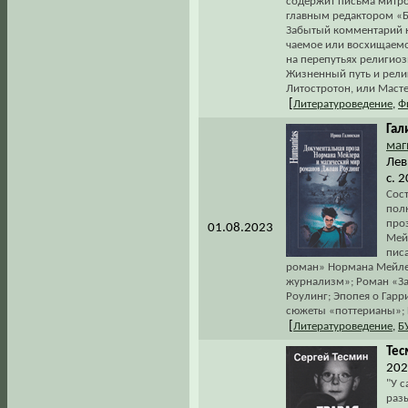
содержит письма митро
главным редактором «Бо
Забытый комментарий к 
чаемое или восхищаемо
на перепутьях религиоз
Жизненный путь и религ
Литостротон, или Масте
[
Литературоведение
,
Ф
Гал
маг
Лев
с. 
Сос
пол
про
01.08.2023
Мей
пис
роман» Нормана Мейлер
журнализм»; Роман «За
Роулинг; Эпопея о Гарр
сюжеты «поттерианы»; 
[
Литературоведение
,
Б
Тес
202
"У с
раз