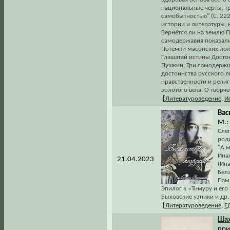
национальные черты, тр
самобытностью" (С. 22
истории и литературы, 
Вернётся ли на землю П
самодержавия показали
Потёмки масонских лож;
Глашатай истины Досто
Пушкин; Три самодержц
достоинства русского л
нравственности и рели
золотого века. О творч
[
Литературоведение
,
И
Вас
М.:
Сле
роди
"А м
Ина
21.04.2023
(Ина
Бела
Пам
Эпилог к «Тимуру и его
Быховские узники и др.
[
Литературоведение
,
Е
Шах
при