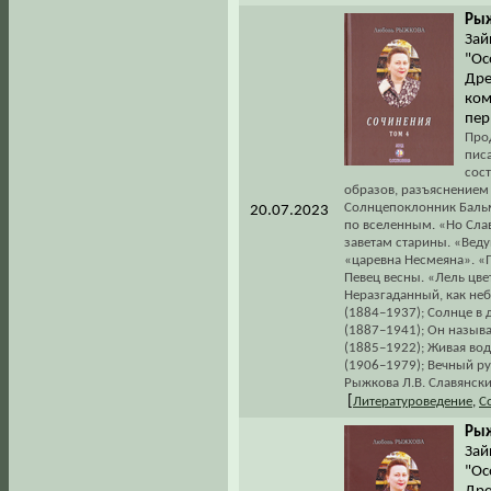
Рыж
Зай
"Ос
Дре
ком
пер
Про
писа
сос
образов, разъяснением
Солнцепоклонник Бальмо
20.07.2023
по вселенным. «Но Слав
заветам старины. «Веду
«царевна Несмеяна». «П
Певец весны. «Лель цве
Неразгаданный, как неб
(1884–1937); Солнце в 
(1887–1941); Он называ
(1885–1922); Живая вод
(1906–1979); Вечный ру
Рыжкова Л.В. Славянские
[
Литературоведение
,
С
Рыж
Зай
"Ос