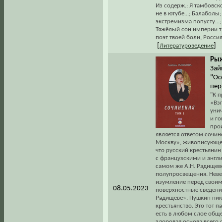
Из содерж.: Я тамбовск
не в ютубе...; Балабол
экстремизма попусту...; 
Тяжёлый сон империи тя
поэт твоей боли, Россия.
[
]
Литературоведение
Рыж
Зай
"Ос
пер
"К 
«Взг
уни
и го
про
является ответом сочин
Москву», живописующем
что русский крестьянин
с французскими и англи
самом же А.Н. Радищев
полупросвещения. Неве
изумление перед своим 
08.05.2023
поверхностные сведени
Радищеве». Пушкин нико
крестьянство. Это тот
есть в любом слое обще
здоровая основа всего 