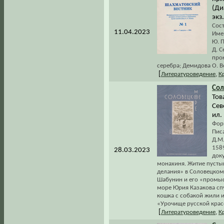
(Ди
экз.
Сост
11.04.2023
Име
Ю. П
Д. С
прок
серебра; Демидова О. 
[
Литературоведение
,
К
Сол
Тов
Сев
ил.
Форм
Пис
Д.М
1589
28.03.2023
док
монахиня. Житие пусты
делания» в Соловецком 
Шабунин и его «промыс
море Юрия Казакова спу
кошка с собакой жили и 
«Урочище русской крас
[
Литературоведение
,
К