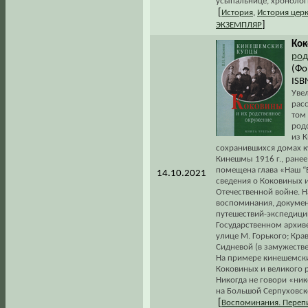
усыпальнице, хронологи
[
История
,
История цер
]
ЭКЗЕМПЛЯР
Кок
род
(Фо
ISB
Увел
расс
том
род
из 
сохранившихся домах к
Кинешмы 1916 г., ранее
помещена глава «Наш “
14.10.2021
сведения о Коковиных и
Отечественной войне. Н
воспоминания, докумен
путешествий-экспедиций
Государственном архиве
улице М. Горького; Кр
Сидневой (в замужестве
На примере кинешемски
Коковиных и великого 
Никогда не говори «ник
на Большой Серпуховск
[
Воспоминания. Переп