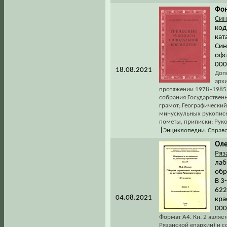
Фон
Син
код
кат
Син
офс
000
18.08.2021
Доп
арх
протяжении 1978–1985 
собрания Государственн
грамот; Географический
минускульных рукописей
пометы, приписки; Рук
[
Энциклопедии. Справ
Оле
Ряз
лаб
обр
В 3
622
04.08.2021
кра
000
Формат А4. Кн. 2 являе
Рязанской епархии) и с