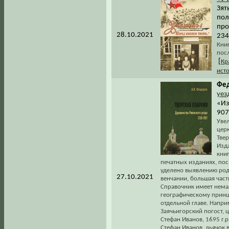
Зят
пол
про
28.10.2021
234
Кни
пос
[
Кр
ист
Фед
уез
«Из
907
Уве
цер
Твер
Изд
книг
печатных изданиях, по
уделено выявлению род
27.10.2021
венчании, большая час
Справочник имеет немал
географическому принц
отдельной главе. Напри
Заячьигорский погост, ц
Стефан Иванов, 1695 г.р
Стефан Иванов, дьячок в