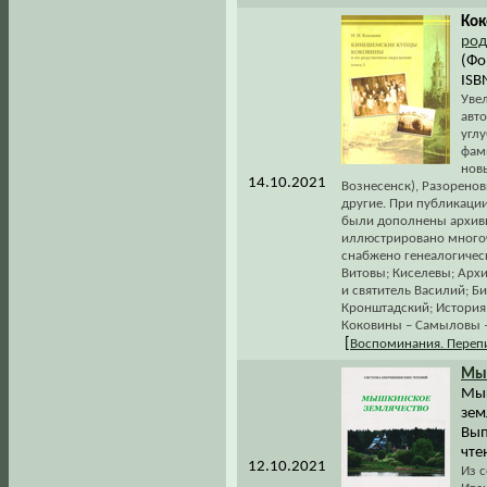
Кок
род
(Фо
ISB
Увел
авт
углу
фам
новы
14.10.2021
Вознесенск), Разоренов
другие. При публикаци
были дополнены архив
иллюстрировано много
снабжено генеалогичес
Витовы; Киселевы; Арх
и святитель Василий; Б
Кронштадский; История 
Коковины – Самыловы –
[
Воспоминания. Переп
Мы
Мыш
зем
Вып
чте
12.10.2021
Из 