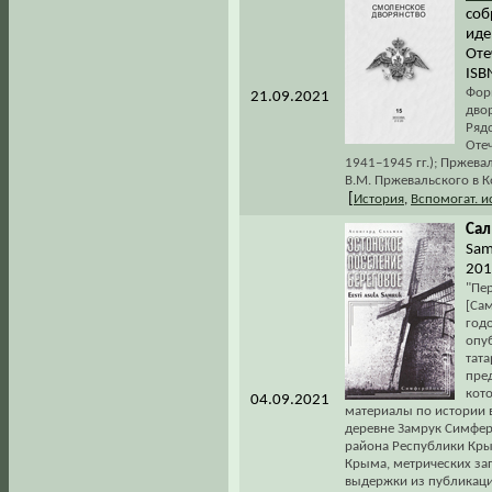
соб
иде
Оте
ISB
Форм
21.09.2021
двор
Ряд
Оте
1941–1945 гг.); Пржева
В.М. Пржевальского в К
[
История
,
Вспомогат. 
Сал
Sam
201
"Пе
[Сам
годо
опу
тат
пре
кото
04.09.2021
материалы по истории 
деревне Замрук Симфер
района Республики Кры
Крыма, метрических за
выдержки из публикаци