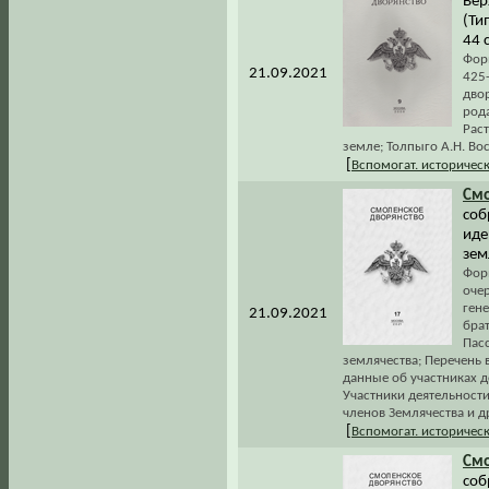
Вер
(Ти
44 с
Форм
21.09.2021
425
дво
род
Рас
земле; Толпыго А.Н. Во
[
Вспомогат. историчес
Смо
соб
иде
зем
Фор
оче
ген
21.09.2021
брат
Пас
землячества; Перечень
данные об участниках 
Участники деятельност
членов Землячества и д
[
Вспомогат. историчес
Смо
соб