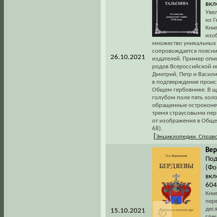
вкл
Увел
из 
Кни
изо
множество уникальных 
сопровождается поясни
26.10.2021
издателей. Пример опи
родов Всероссийской им
Дмитрий, Петр и Васил
в подтверждение происх
Общем гербовнике. В щ
голубом поле пять золо
обращенные остроконеч
тремя страусовыми перь
от изображения в Общем
68).
[
Энциклопедии. Справ
Вер
Под
(Фо
вкл
604
Кни
пер
дес
15.10.2021
спе