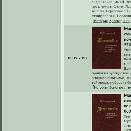
содерж.: Сальман Л. Пе
поселения в Крыму; Лаа
деревни Береговое в 19
Никифорова Л. Последни
[
История
,
Краеведение
Мал
сем
пол
978
Увел
вет
03.09.2021
Вол
майо
Шлип
принят на русскую воен
генерала отличились в 
той эпохи, в обороне С
[
История
,
Вспомогат. 
Мал
све
ком
803
Уве
Гер
Лев
1238