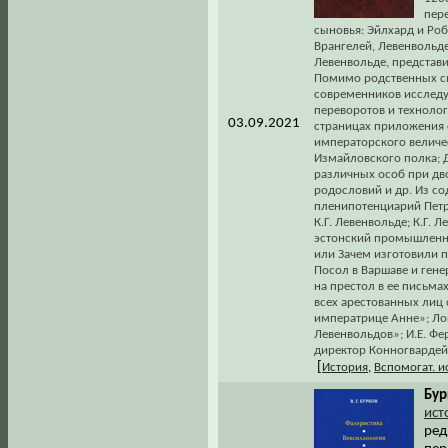
пер
сыновья: Эйлхард и Роб
Врангелей, Левенвольде 
Левенвольде, представи
Помимо родственных св
современников исследу
переворотов и технолог
03.09.2021
страницах приложения 
императорского величес
Измайловского полка; 
различных особ при дв
родословий и др. Из со
пленипотенциарий Петра 
К.Г. Левенвольде; К.Г. 
эстонский промышленник
или Зачем изготовили 
Посол в Варшаве и гене
на престол в ее письмах
всех арестованных лиц 
императрице Анне»; Ло
Левенвольдов»; И.Е. Фе
директор Конногвардейс
[
История
,
Вспомогат. 
Бур
ист
ред