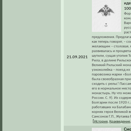
иде
100
Фор
кома
Вар
рус
рас
предложения. Предлага
как теперь говорят, – с
желающим – столовая, 
развивалась и процвета
шутили, сущая утопия 
21.09.2021
Рила, в долине Рильско
Великий Рильский мона
узкоколейка – поезд и
паровозика марки «Болд
была своеобразная прив
сходить с рельс! Пасс
его в нормальное место
монастырь. Ну что може
России. С. 9). Из содер
Болгарии после 1920 г.
работавших на Балабано
корнях героя Великой в
Самсонов Г.П., Жутаева 
[
История
,
Краеведение
Смо