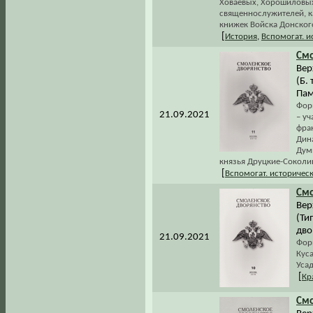
Ховаевых, Хорошиловых
священнослужителей, к
книжек Войска Донского
[
История
,
Вспомогат. 
Смо
Вер
(Б.
Пам
Фор
21.09.2021
– уч
фра
Дин
Думи
князья Друцкие-Соколин
[
Вспомогат. историчес
Смо
Вер
(Ти
дво
21.09.2021
Форм
Кус
Усад
[
Кр
Смо