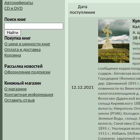
Авторефераты
Дата
CD и DVD
поступления
Поиск книг
Кул
Кал
л. 
38-
Покупка книг
Пер
О цене и ценности книг
энту
Оплата и доставка
спи
Корзина
Козе
кра
Рассылка новостей
сообщения корреспонде
Оформление подписки
содерж.: Бетовская вол
Городецкие (Филикосовс
Книжный магазин
дер. Шемякиной 1895 г
12.12.2021
повинности по Веинской
О магазине
налогоплательщиков д. 
Контактная информация
Волосово-Дудинской во
Оставить отзыв
сельца Киреевского 188
волость; Некрополь Опт
земли (РГИА); Колодезс
Зеленые Воды, сельцо; 
волость; Синяговка (Ст
1895 г.; Уколицкая вол
1911 г.; Избавль (Избав
Сухиничи, заштатный го