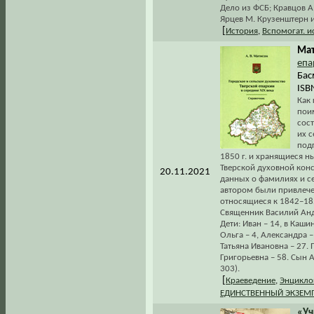
Дело из ФСБ; Кравцов А
Ярцев М. Крузенштерн и
[
История
,
Вспомогат. 
Мат
епа
Бас
ISB
Как 
пои
сост
их с
подг
1850 г. и хранящиеся н
Тверской духовной конси
20.11.2021
данных о фамилиях и 
автором были привлече
относящиеся к 1842–185
Священник Василий Андр
Дети: Иван – 14, в Каши
Ольга – 4, Александра 
Татьяна Ивановна – 27.
Григорьевна – 58. Сын А
303).
[
Краеведение
,
Энцикло
ЕДИНСТВЕННЫЙ ЭКЗЕМ
«Уч