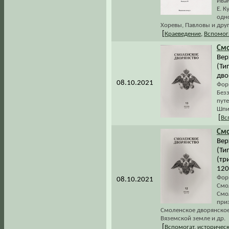
Ива
Е. К
одно
Хоревы, Павловы и друг
[
Краеведение
,
Вспомог
Смо
Вер
(Ти
дво
08.10.2021
Фор
Безз
пут
Шпи
[
Вс
Смо
Вер
(Ти
(тр
120
Фор
08.10.2021
Смол
Смо
при
Смоленское дворянское
Вяземской земле и др.
[
Вспомогат. историчес