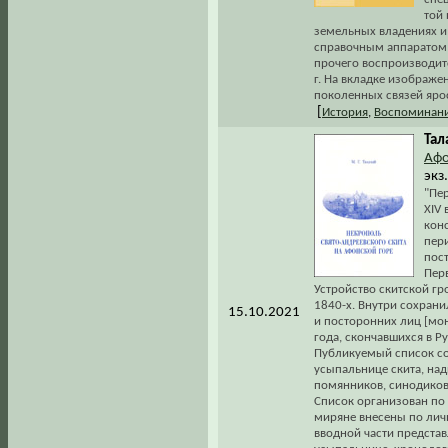
той
земельных владениях и
справочным аппаратом 
прочего воспроизводит
г. На вкладке изображе
поколенных связей яро
[
История
,
Воспоминани
Тал
Афо
экз
"Пе
XIV 
конс
пери
пост
Перв
Устройство скитской г
1840-х. Внутри сохрани
15.10.2021
и посторонних лиц [мон
года, скончавшихся в 
Публикуемый список со
усыпальнице скита, над
помянников, синодиков,
Список организован по
миряне внесены по лич
вводной части представ