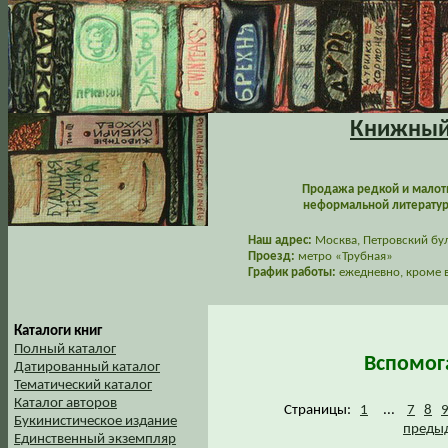
Книжный 
Продажа редкой и малот
неформальной литературы
Наш адрес:
Москва, Петровский буль
Проезд:
метро «Трубная»
График работы:
ежедневно, кроме в
Каталоги книг
Полный каталог
Вспомог
Датированный каталог
Тематический каталог
Каталог авторов
Страницы:
1
...
7
8
Букинистическое издание
предыд
Единственный экземпляр