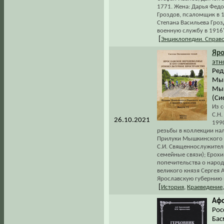
1771. Жена: Дарья Федор
Гроздов, псаломщик в 1
Степана Васильева Грозд
военную службу в 1916" 
[
Энциклопедии. Справ
Яро
этн
Ред
Мыш
Мыш
(Си
Из с
С.Н
26.10.2021
1990
резьбы в коллекции на
Прилуки Мышкинского у
С.И. Священнослужител
семейные связи); Ерохи
попечительства о народ
великого князя Сергея
Ярославскую губернию 
[
История
,
Краеведение
Афо
Рос
Бас