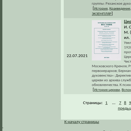
группы: Рязанское духо
[
История
,
Краеведение
]
ЭКЗЕМПЛЯР
Цер
И. 
М. 
ил.
Увел
1920
про
22.07.2021
Церк
Чист
Московского Кремля; Р
первоиерархов; Берман 
духовенства»: Директи
церкви из архива служ
обновленчества. К псих
[
История церкви
,
Вспом
Страницы:
1
...
7
8
предыд
К началу страницы
.