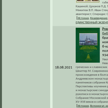
губ
Кашиной; Цуканов П.Д. 
Микитюк В.П. Иван Сте
авантюрист; Спиридис О
[
История
,
Краеведение
ЕДИНСТВЕННЫЙ ЭКЗЕМ
Рук
биб
бра
ноя
б-к
пол
934
Увел
Нев
греческих и славянски
18.08.2021
Шниттер М. Современно
происхождения в болгар
Андреевском монастыре
памятников собрания К
Перспективы изучения р
и монастырские синоди
рукописи в монастырски
Собрание Московской е
XV–XVII веков в собрани
[
История
,
Вспомогат. 