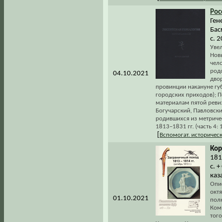
Рос
Ген
Бас
с. 
Увел
Нов
чел
род
04.10.2021
дво
провинции накануне гу
городских приходов); П
материалам пятой ревиз
Богучарский, Павловски
родившихся из метричес
1813–1831 гг. (часть 4: 
[
Вспомогат. историчес
Кор
181
с. 
каз
Опи
октя
01.10.2021
полк
Коми
тог