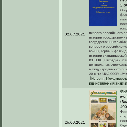
пер
5-9
Сбо
фале
меж
пос
наг
первого российского ор
02.09.2021
истории государственн
государственных эмбле
вопросу о российско-м
войны; Гербы и флаги д
истории скандинавской
ЮНЕСКО; Награды «неза
центральных учреждени
международных отноше
20-х гг.; МИД СССР: 1946
[
История
,
Международ
ЕДИНСТВЕННЫЙ ЭКЗЕМ
Фил
кул
(Вл
400
Форм
отк
Рост
26.08.2021
Одес