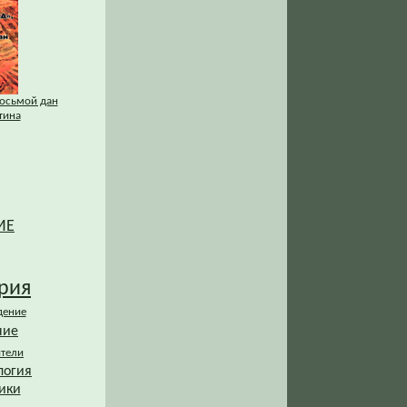
Восьмой дан
тина
ИЕ
рия
дение
ние
ители
логия
ики