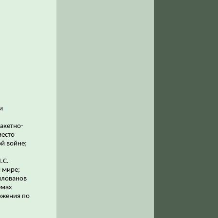
и
ракетно-
место
й войне;
.С.
 мире;
илованов
емах
ожения по