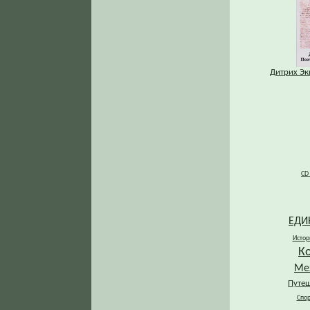
Дитрих Экк
CD
ЕДИ
Истор
К
Ме
Путеш
Спор