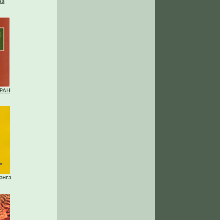
на
 РАН
анга