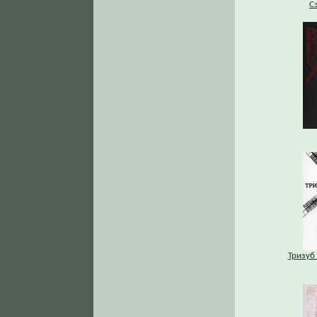
С
Тризуб