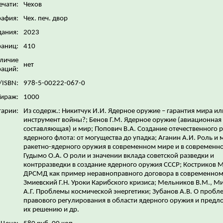
ечати:
Чехов
рафия:
Чех. печ. двор
дания:
2023
раниц:
410
личие
нет
аций:
/ISBN:
978-5-00222-067-0
Тираж:
1000
арии:
Из содерж.: Никитчук И.И. Ядерное оружие – гарантия мира ил
инструмент войны?; Бенов Г.М. Ядерное оружие (авиационная
составляющая) и мир; Попович В.А. Создание отечественного 
ядерного флота: от могущества до упадка; Аганин А.И. Роль и 
ракетно-ядерного оружия в современном мире и в современно
Гудымо О.А. О роли и значении вклада советской разведки и
контрразведки в создание ядерного оружия СССР; Костриков М
ДРСМД как пример неравноправного договора в современном
Змиевский Г.Н. Уроки Карибского кризиса; Мельников В.М., М
А.Г. Проблемы космической энергетики; Зубанов А.В. О пробл
правового регулирования в области ядерного оружия и предл
их решению и др.