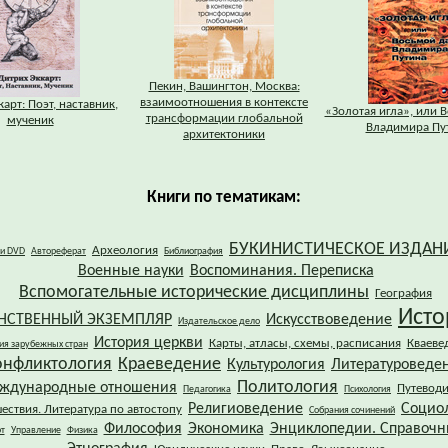
Пекин, Вашингтон, Москва:
взаимоотношения в контексте
арт: Поэт, наставник,
«Золотая игла», или 
трансформации глобальной
мученик
Владимира Пу
архитектоники
Книги по тематикам:
БУКИНИСТИЧЕСКОЕ ИЗДАН
Археология
 и DVD
Автореферат
Библиография
Военные науки
Воспоминания. Переписка
Вспомогательные исторические дисциплины
География
Исто
НСТВЕННЫЙ ЭКЗЕМПЛЯР
Искусствоведение
Издательское дело
История церкви
Карты, атласы, схемы, расписания
Кваеве
ия зарубежных стран
онфликтология
Краеведение
Культурология
Литературоведе
Политология
ждународные отношения
Путевод
Педагогика
Психология
Религиоведение
Социо
ествия. Литература по автостопу
Собрания сочинений
Философия
Экономика
Энциклопедии. Справочн
т
Управление
Физика