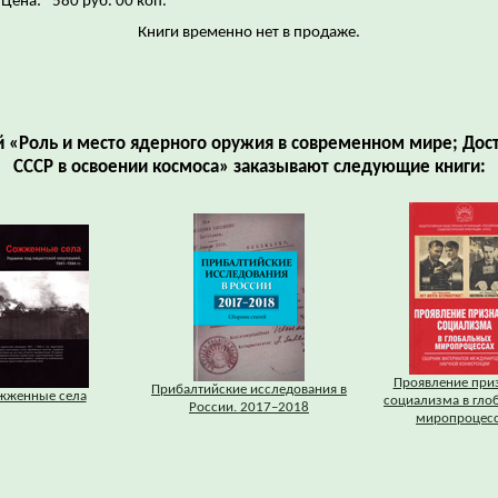
Цена:
580 руб. 00 коп.
Книги временно нет в продаже.
й «Роль и место ядерного оружия в современном мире; До
СССР в освоении космоса» заказывают следующие книги:
Проявление при
Прибалтийские исследования в
жженные села
социализма в гло
России. 2017–2018
миропроцес