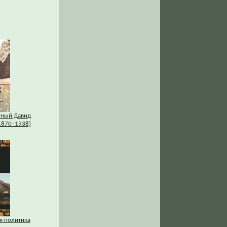
тный Давид
1870–1938)
я политика