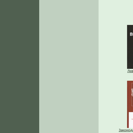
Ле
Законод