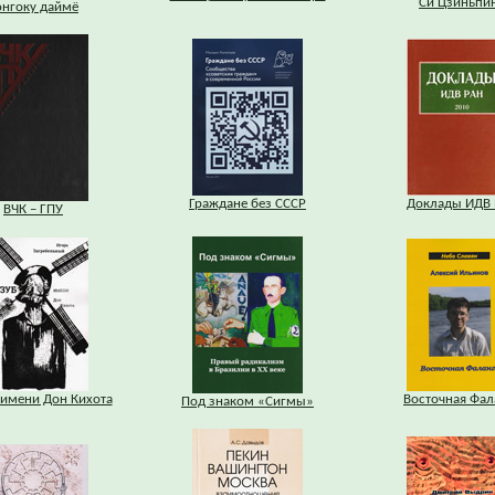
Си Цзиньпи
энгоку даймё
Граждане без СССР
Доклады ИДВ
ВЧК – ГПУ
 имени Дон Кихота
Восточная Фал
Под знаком «Сигмы»