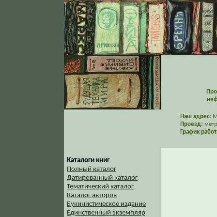
Про
неф
Наш адрес:
Мо
Проезд:
метр
График работ
Каталоги книг
Полный каталог
Датированный каталог
Тематический каталог
Каталог авторов
Букинистическое издание
Единственный экземпляр