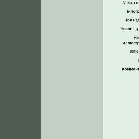
Место п
Типог
Год из
Число ст
На
иллюстр
ISSN
Коммент