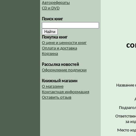
Авторефераты
CD и DVD
Поиск книг
Покупка книг
О цене и ценности книг
со
Оплата и доставка
Корзина
Рассылка новостей
Оформление подписки
Книжный магазин
Название 
О магазине
Контактная информация
Оставить отзыв
Подзаго
Ответстве
за из
Место из