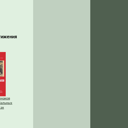
стижения
знаков
бальных
сах