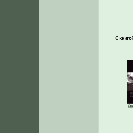
С книго
Со