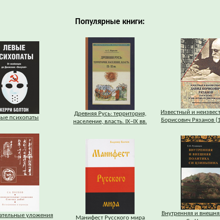
Популярные книги:
Известный и неизвес
Древняя Русь: территория,
вые психопаты
Борисович Рязанов (
население, власть. IХ–IХ вв.
Внутренняя и внешня
ательные уложения
Манифест Русского мира