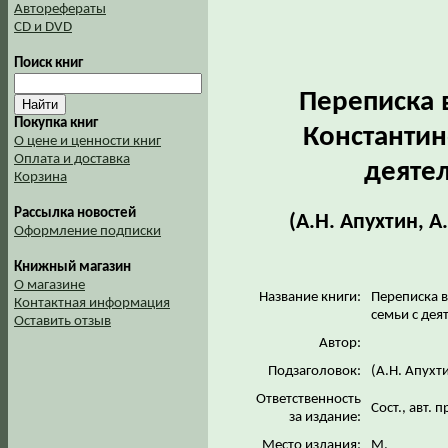
Авторефераты
CD и DVD
Поиск книг
Переписка 
Покупка книг
Константин
О цене и ценности книг
Оплата и доставка
деяте
Корзина
Рассылка новостей
(А.Н. Апухтин, А
Оформление подписки
Книжный магазин
О магазине
Название книги:
Переписка в
Контактная информация
семьи с дея
Оставить отзыв
Автор:
Подзаголовок:
(А.Н. Апухти
Ответственность
Сост., авт. 
за издание:
Место издания:
М.