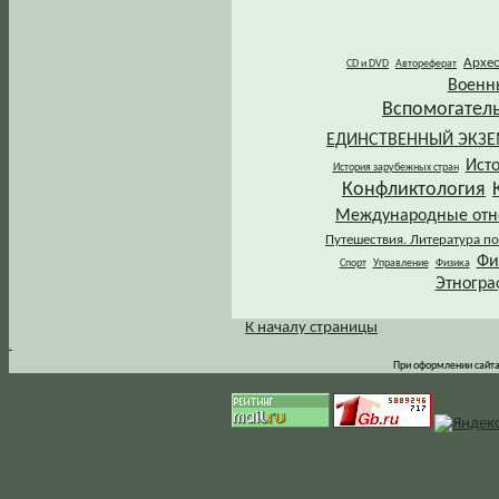
Архе
CD и DVD
Автореферат
Военн
Вспомогател
ЕДИНСТВЕННЫЙ ЭКЗ
Ист
История зарубежных стран
Конфликтология
Международные от
Путешествия. Литература по
Фи
Спорт
Управление
Физика
Этногра
К началу страницы
.
При оформлении сайта