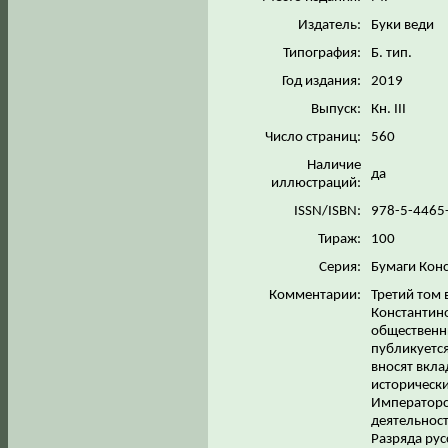
Издатель:
Буки веди
Типография:
Б. тип.
Год издания:
2019
Выпуск:
Кн. III
Число страниц:
560
Наличие
да
иллюстраций:
ISSN/ISBN:
978-5-4465
Тираж:
100
Серия:
Бумаги Кон
Комментарии:
Третий том 
Константин
общественн
публикуетс
вносят вкла
исторически
Императорс
деятельност
Разряда рус