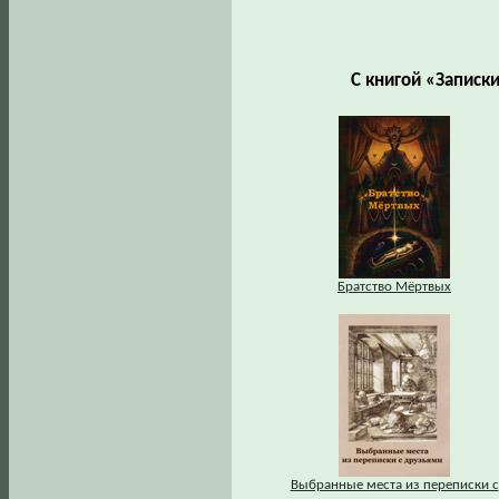
С книгой «Записк
Братство Мёртвых
Выбранные места из переписки с