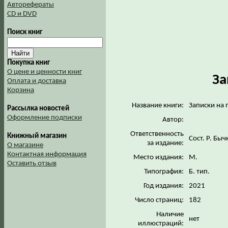
Авторефераты
CD и DVD
Поиск книг
Покупка книг
О цене и ценности книг
За
Оплата и доставка
Корзина
Название книги:
Записки на 
Рассылка новостей
Оформление подписки
Автор:
Ответственность
Книжный магазин
Сост. Р. Бы
за издание:
О магазине
Контактная информация
Место издания:
М.
Оставить отзыв
Типография:
Б. тип.
Год издания:
2021
Число страниц:
182
Наличие
нет
иллюстраций: