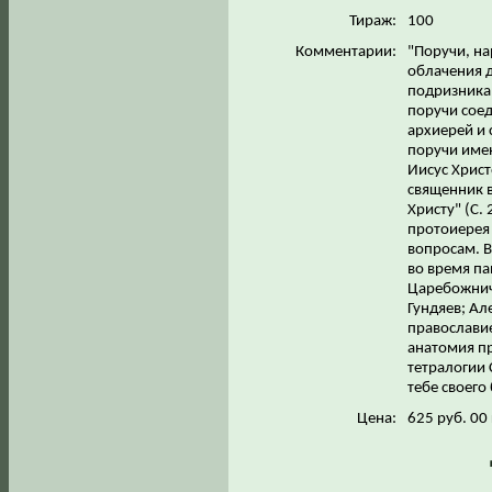
Тираж:
100
Комментарии:
"Поручи, на
облачения д
подризника 
поручи соед
архиерей и 
поручи имею
Иисус Христ
священник в
Христу" (С.
протоиерея
вопросам. В
во время па
Царебожнич
Гундяев; Ал
православие
анатомия пр
тетралогии 
тебе своего
Цена:
625 руб. 00