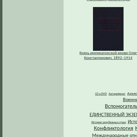
Князь императорской крови Олег
Константинович. 1892–1914
Архе
CD и DVD
Автореферат
Военн
Вспомогател
ЕДИНСТВЕННЫЙ ЭКЗ
Ист
История зарубежных стран
Конфликтология
Международные от