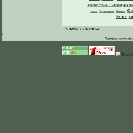
Путешествия. Литература по
Фи
Спорт
Управление
Физика
Этногра
К началу страницы
.
При оформлении сайта