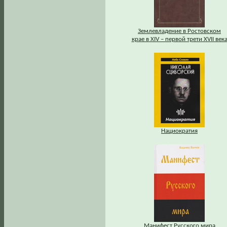
Землевладение в Ростовском
крае в XIV – первой трети XVII век
Нациократия
Манифест Русского мира