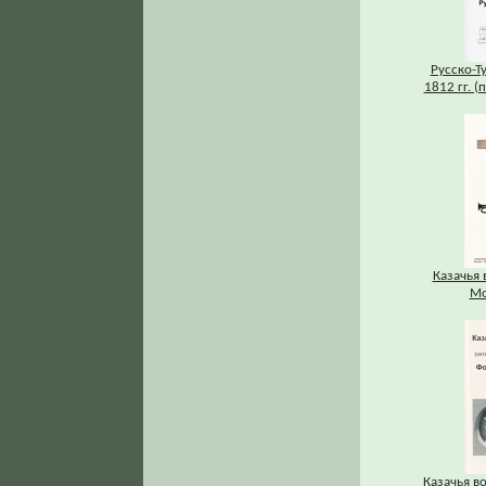
Русско-Т
1812 гг. (
Казачья 
Мо
Казачья во