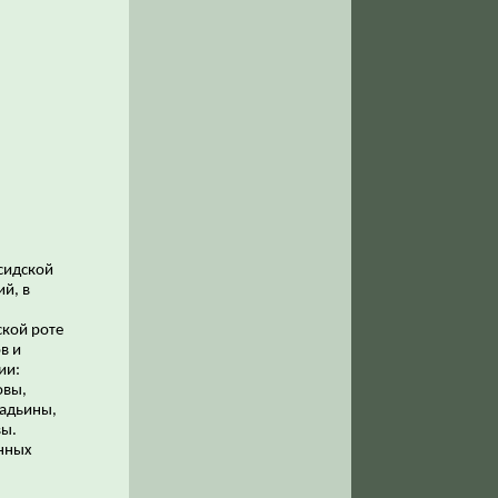
рсидской
й, в
ской роте
в и
ии:
овы,
ладьины,
вы.
анных