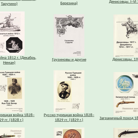
Денисовцы. I–VI 
Березина)
Тарутино)
йна 1812 г. (Декабрь,
Денисовцы. 191
Грузиновы и другие
Неман)
урецкая война 1828–
Русско-турецкая война 1828–
Заграничный поход 18
9 гг. (1828 г.)
1829 гг. (1829 г.)