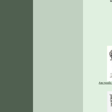
Ц
Австрийс