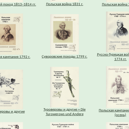
Польская война 1831 г.
й поход 1813–1814 гг.
Польская война 1
Русско-Турецкая во
Суворовские походы 1799 г.
я кампания 1792 г.
1774 гг.
Туроверовы и другие = Die
Польская кампания
еровы и другие
Turowerows und Andere
(осень)