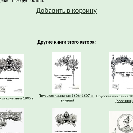
ена:
1120 руб. 00 коп.
Добавить в корзину
Другие книги этого автора:
Прусская кампания 1806–1807 гг.
Прусская кампания 18
кая кампания 1805 г
(зимняя)
(весенняя)