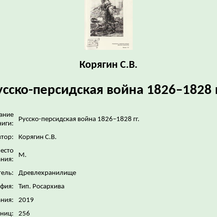
Корягин С.В.
усско-персидская война 1826–1828 г
ание
Русско-персидская война 1826–1828 гг.
ниги:
тор:
Корягин С.В.
есто
М.
ния:
ель:
Древлехранилище
фия:
Тип. Росархива
ания:
2019
аниц:
256