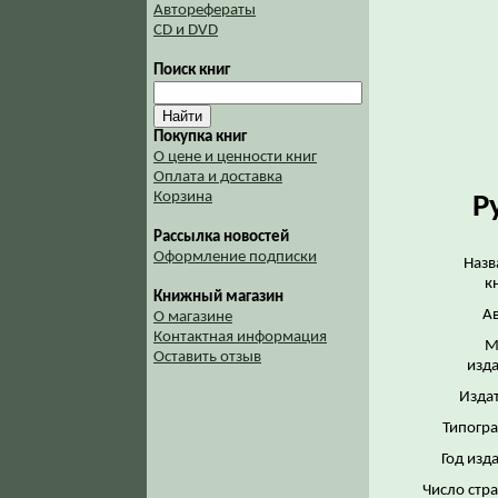
Авторефераты
CD и DVD
Поиск книг
Покупка книг
О цене и ценности книг
Оплата и доставка
Корзина
Р
Рассылка новостей
Оформление подписки
Назв
к
Книжный магазин
Ав
О магазине
Контактная информация
М
Оставить отзыв
изда
Издат
Типогра
Год изд
Число стр