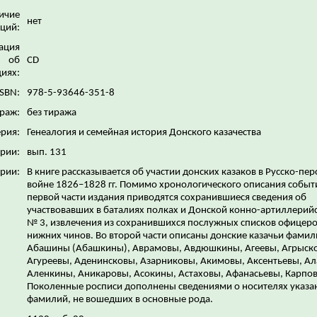
ичие
нет
ций:
ация
об
CD
иях:
ISBN:
978-5-93646-351-8
раж:
без тиража
рия:
Генеалогия и семейная история Донского казачества
ерии:
вып. 131
рии:
В книге рассказывается об участии донских казаков в Русско-пе
войне 1826–1828 гг. Помимо хронологического описания событи
первой части издания приводятся сохранившиеся сведения об
участвовавших в баталиях полках и Донской конно-артиллерий
№ 3, извлечения из сохранившихся послужных списков офицеро
нижних чинов. Во второй части описаны донские казачьи фамил
Абашины (Абашкины), Аврамовы, Авдюшкины, Агеевы, Агрыск
Агуреевы, Аденинсковы, Азарниковы, Акимовы, Аксентьевы, А
Аленкины, Аникаровы, Асокины, Астаховы, Афанасьевы, Карпо
Поколенные росписи дополнены сведениями о носителях указ
фамилий, не вошедших в основные рода.