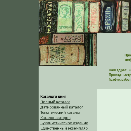
Про
неф
Наш адрес:
Мо
Проезд:
метр
График работ
Каталоги книг
Полный каталог
Датированный каталог
Тематический каталог
Каталог авторов
Букинистическое издание
Единственный экземпляр