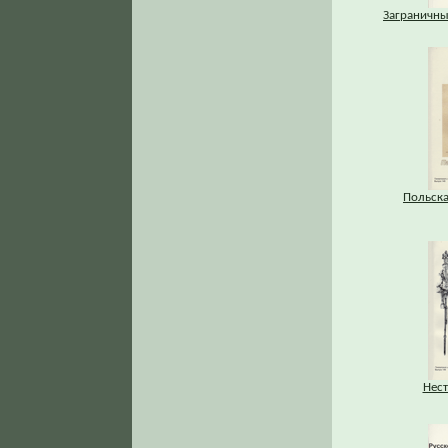
Заграничны
Польска
Нест