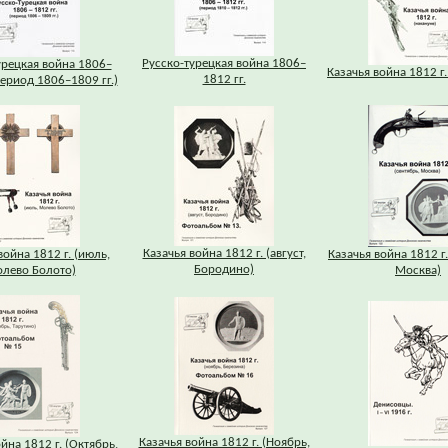
Русско-турецкая война 1806–
урецкая война 1806–
Казачья война 1812 г.
1812 гг.
период 1806–1809 гг.)
Казачья война 1812 г. (август,
война 1812 г. (июль,
Казачья война 1812 г.
Бородино)
лево Болото)
Москва)
Казачья война 1812 г. (Ноябрь,
йна 1812 г. (Октябрь,