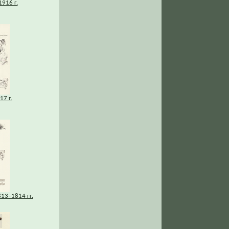
1916 г.
7 г.
13–1814 гг.