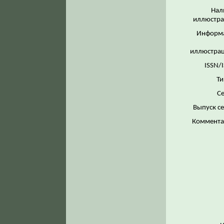
Нал
иллюстра
Информ
иллюстрац
ISSN/
Ти
Се
Выпуск с
Коммента