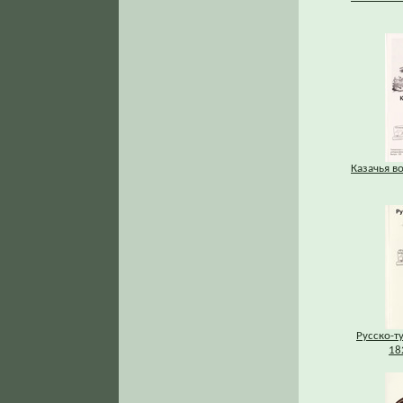
Казачья во
Русско-т
182