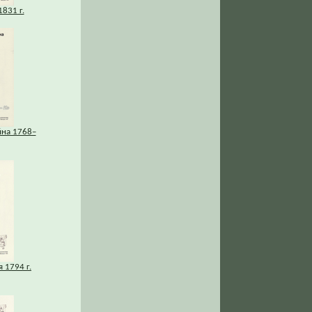
831 г.
йна 1768–
 1794 г.