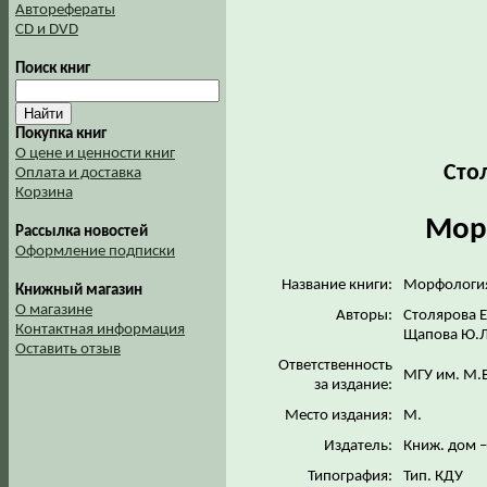
Авторефераты
CD и DVD
Поиск книг
Покупка книг
О цене и ценности книг
Сто
Оплата и доставка
Корзина
Мор
Рассылка новостей
Оформление подписки
Название книги:
Морфологи
Книжный магазин
О магазине
Авторы:
Столярова Е
Контактная информация
Щапова Ю.Л
Оставить отзыв
Ответственность
МГУ им. М.В
за издание:
Место издания:
М.
Издатель:
Книж. дом –
Типография:
Тип. КДУ