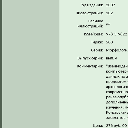
Год издания:
2007
Число страниц:
102
Наличие
да
иллюстраций:
ISSN/ISBN:
978-5-9822
Тираж:
500
Серия:
Морфология
Выпуск серии:
вып. 4
Комментарии:
"Взаимодейс
компьютери
данных по а
предметом с
археологич
современно
ранее опуб
дополненны
изучения; 
Конструкти
элементов;
Цена:
276 руб. 00