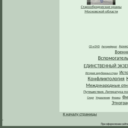
Старообрядческие храмы
Московской области
Архе
CD и DVD
Автореферат
Военн
Вспомогател
ЕДИНСТВЕННЫЙ ЭКЗ
Ист
История зарубежных стран
Конфликтология
Международные от
Путешествия. Литература по
Фи
Спорт
Управление
Физика
Этногра
К началу страницы
.
При оформлении сайта