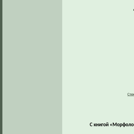
Сте
С книгой «Морфоло