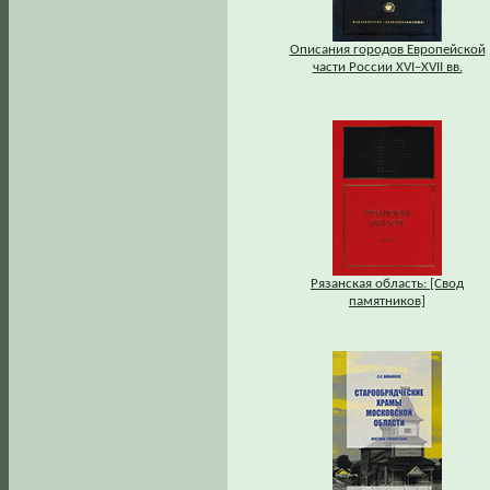
Описания городов Европейской
части России XVI–XVII вв.
Рязанская область: [Свод
памятников]