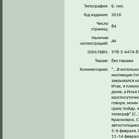
Типография:
Б. тип.
Год издания:
2016
Число
84
страниц:
Наличие
да
иллюстраций:
ISSN/ISBN:
978-5-4474-
Тираж:
без тиража
Комментарии:
"...В котель
инспекции (чт
закрывался на
Итак, я плюну
доме, а Илья
круглосуточно
говоря, моим 
сразу пойду,
телеграф" (С.
Красноярск. С
автостопщиков
5–6 февраля. 
11–14 февраля