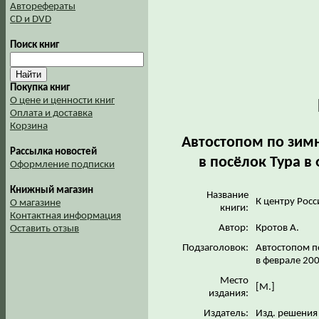
Авторефераты
CD и DVD
Поиск книг
Покупка книг
О цене и ценности книг
Оплата и доставка
Корзина
Автостопом по зим
Рассылка новостей
в посёлок Тура в
Оформление подписки
Книжный магазин
Название
К центру Росс
О магазине
книги:
Контактная информация
Автор:
Кротов А.
Оставить отзыв
Подзаголовок:
Автостопом п
в феврале 200
Место
[М.]
издания:
Издатель:
Изд. решени