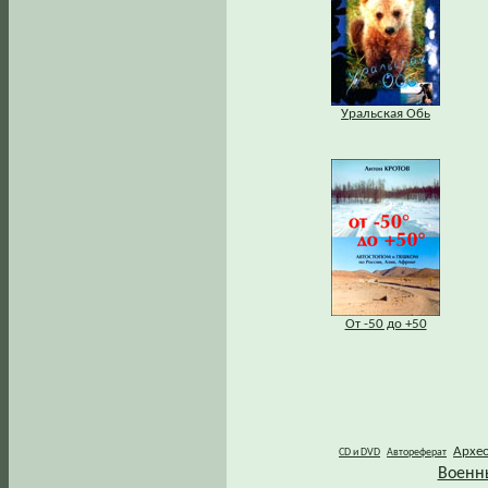
Уральская Обь
От -50 до +50
Архе
CD и DVD
Автореферат
Военн