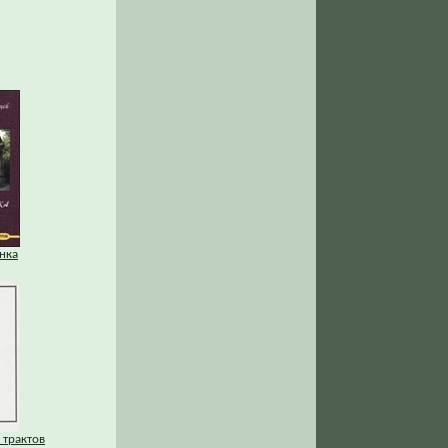
нка
 трактов