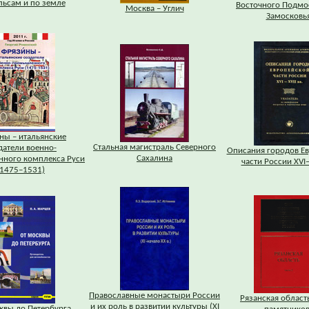
льсам и по земле
Восточного Подмо
Москва – Углич
Замосковь
ны – итальянские
Стальная магистраль Северного
датели военно-
Описания городов Е
Сахалина
ного комплекса Руси
части России XVI–
(1475–1531)
Православные монастыри России
Рязанская область
и их роль в развитии культуры (XI
квы до Петербурга