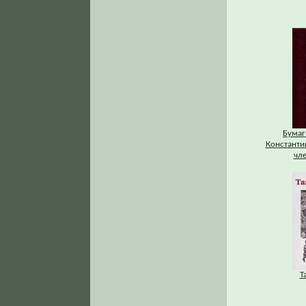
Бумаг
Константи
чле
Т