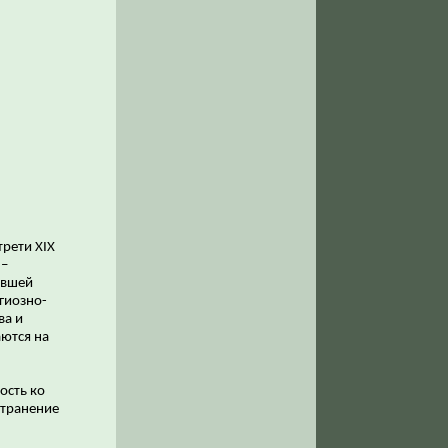
,
трети XIX
 –
авшей
гиозно-
ва и
ются на
ость ко
странение