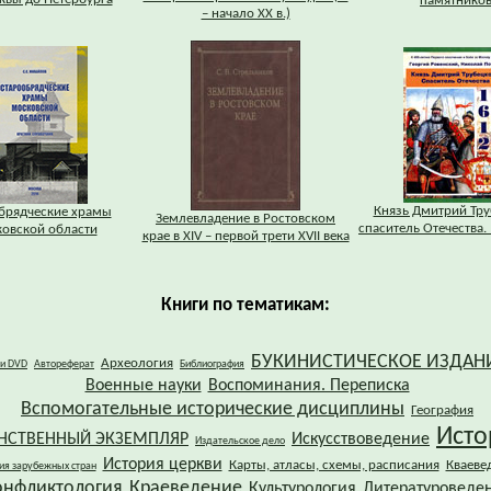
памятников
– начало XX в.)
Князь Дмитрий Тру
брядческие храмы
Землевладение в Ростовском
спаситель Отечества. 
овской области
крае в XIV – первой трети XVII века
Книги по тематикам:
БУКИНИСТИЧЕСКОЕ ИЗДАН
Археология
 и DVD
Автореферат
Библиография
Военные науки
Воспоминания. Переписка
Вспомогательные исторические дисциплины
География
Исто
НСТВЕННЫЙ ЭКЗЕМПЛЯР
Искусствоведение
Издательское дело
История церкви
Карты, атласы, схемы, расписания
Кваеве
ия зарубежных стран
онфликтология
Краеведение
Культурология
Литературоведе