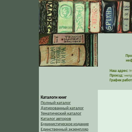
Про
неф
Наш адрес:
Мо
Проезд:
метр
График работ
Каталоги книг
Полный каталог
Датированный каталог
Тематический каталог
Каталог авторов
Букинистическое издание
Единственный экземпляр