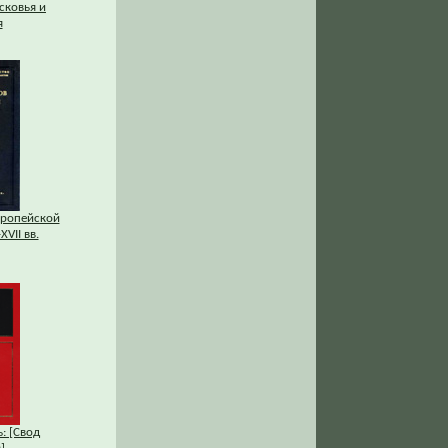
сковья и
я
вропейской
XVII вв.
: [Свод