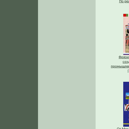
По ре
Фрязи
соз
промышлен
От Мос