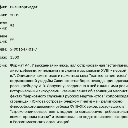
фия:
Внешторгиздат
ния:
2001
исло
95
ниц:
ичие
да
ций:
SBN:
5-901647-01-7
раж:
1500
рии:
Формат А4. Изысканная книжка, иллюстрированная "эстампами
литографиями, книжными титулами и заставками XVIII – первой 
в.". Описание памятников и памятных мест "пантеона пиетизма"
подмосковной усадьбы Савинское-на-Воре, некогда принадлеж
розенкрейцеру И.В. Лопухину, соединено в ней с дальними рели
историческими экскурсами. Размышления об эволюции масонст
фактах "церковного служения русских мартинистов" сопровожда
страницах «Юнгова острова» очерком пиетизма – религиозно-
философского движения рубежа XVIII–XIX веков, состоявшего в
"стремлении осуществлять подлинно монашескую требовательн
всем сторонам жизни" и эмоционально подготовившего распро
в России масонских организаций.