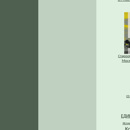
Староо
Моск
CD
ЕДИ
Истор
К