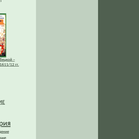
]
бецкой –
1611/12 гг.
ИЕ
рия
дение
ние