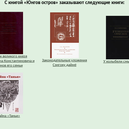
С книгой «Юнгов остров» заказывают следующие книги:
и великого князя
Законодательные уложения
на Константиновича и
У колыбели см
Сэнгоку даймё
нов его семьи
айна «Таньи»