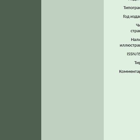
Типогра
Год изда
Ч
стра
Нал
иллюстра
ISSN/I
Ти
Коммента