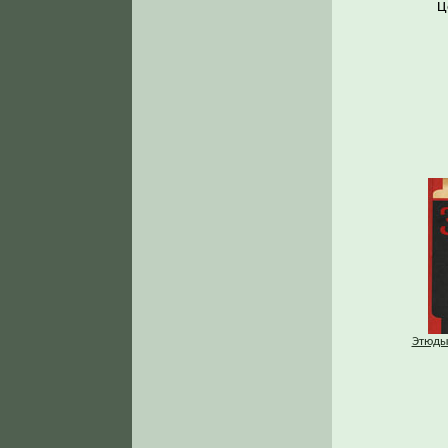
Ц
Этюды