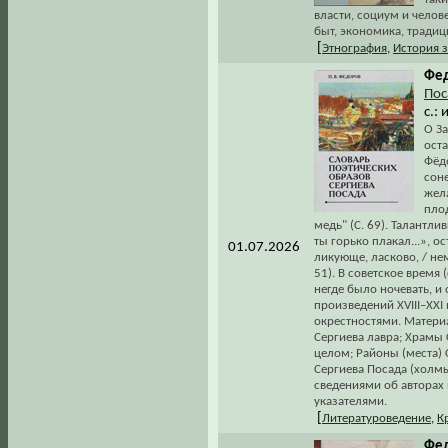
власти, социум и челове
быт, экономика, традиц
[
Этнография
,
История 
Фед
Пос
с.:
О З
ост
Фёд
соне
жела
пло
медь" (С. 69). Талантли
ты горько плакал...», о
01.07.2026
ликующе, ласково, / не
51). В советское время
негде было ночевать, и
произведений XVIII–XXI
окрестностями. Матери
Сергиева лавра; Храмы 
целом; Районы (места) 
Сергиева Посада (холмы
сведениями об авторах
указателями.
[
Литературоведение
,
К
Фед