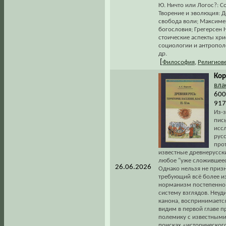
Ю. Ничто или Логос?: С
Творение и эволюция: Д
свобода воли; Максимен
богословия; Грегерсен 
стоические аспекты хри
социологии и антрополо
др.
[
Философия
,
Религиов
Кор
влас
600
917
Из-
пис
исс
рус
про
известные древнерусск
любое "уже сложившеес
26.06.2026
Однако нельзя не приз
требующий всё более 
норманизм постепенно 
систему взглядов. Неуд
канона, воспринимается
видим в первой главе п
полемику с известными
поисках «исторического