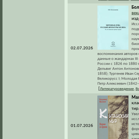
Бол
век
изд
Иссл
под
пор
нау
био
02.07.2026
про
воспоминания авторов 
данные о жандармах III
России с 1826 по 1880 
Дельвиг Антон Антонов
1858); Тургенев Иван С
Великорусс I; Молодая
Петр Алексеевич (1842–
[
Литературоведение
,
В
Мал
кла
тир
Увел
исс
ист
01.07.2026
фор
цив
таки