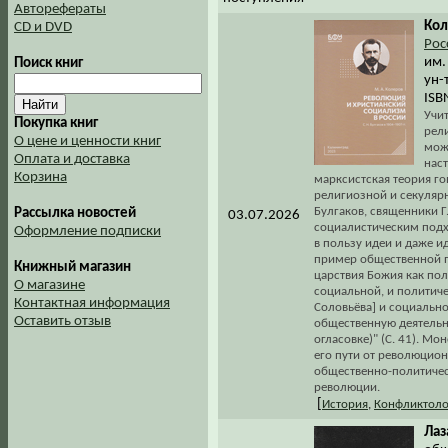
Авторефераты
Кол
CD и DVD
Рос
им.
Поиск книг
ун-
ISB
Учи
Покупка книг
рел
О цене и ценности книг
мож
Оплата и доставка
наст
Корзина
марксистская теория го
религиозной и секулярн
Булгаков, священники Г
Рассылка новостей
03.07.2026
социалистическим подх
Оформление подписки
в пользу идеи и даже и
пример общественной п
Книжный магазин
царствия Божия как по
О магазине
социальной, и политиче
Контактная информация
Соловьёва] и социальн
Оставить отзыв
общественную деятельно
огласовке)" (С. 41). М
его пути от революцион
общественно-политичес
революции.
[
История
,
Конфликтоло
Лаз