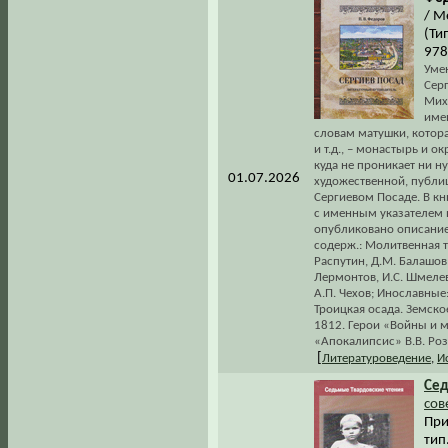
/ М
(Ти
978
Уме
Серг
Мих
имен
словам матушки, котора
и т.д., – монастырь и 
куда не проникает ни ну
01.07.2026
художественной, публи
Сергиевом Посаде. В кн
с именным указателем н
опубликовано описание
содерж.: Молитвенная ти
Распутин, Д.М. Балашов
Лермонтов, И.С. Шмелев
А.П. Чехов; Инославные: 
Троицкая осада. Земское
1812. Герои «Войны и м
«Апокалипсис» В.В. Роз
[
Литературоведение
,
И
Се
сов
При
тип