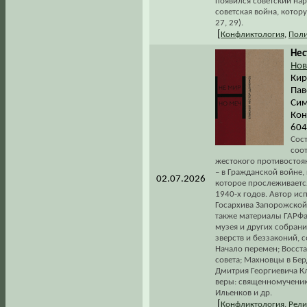
появился советский на
советская война, котор
27, 29).
[
Конфликтология
,
Поли
Нес
Нов
Кир
Пав
Сим
Кон
604
Сос
соот
жестокого противостоян
– в Гражданской войне,
02.07.2026
которое прослеживается
1940-х годов. Автор 
Госархива Запорожской 
также материалы ГАРФа
музея и других собрани
зверств и беззаконий, 
Начало перемен; Восст
совета; Махновцы в Бер
Дмитрия Георгиевича К
веры: священномученик
Ильенков и др.
[
Конфликтология
,
Рели