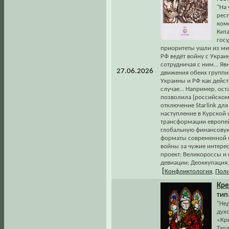
"На
рес
коме
Кит
гос
приоритеты ушли из ми
РФ ведёт войну с Украи
сотрудничая с ним... Я
27.06.2026
движения обеих группи
Украины и РФ как дейст
случае... Например, ост
позволила [российскому
отключение Starlink дл
наступление в Курской 
трансформации европей
глобальную финансовую
форматы современной в
войны за чужие интерес
проект; Великороссы и
девиации; Деоккупация
[
Конфликтология
,
Поли
Кре
тип.
"Не
дух
«Кри
Тара