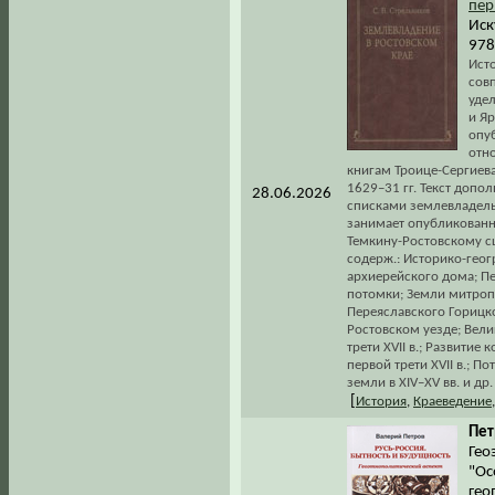
пер
Иск
978
Ист
сов
удел
и Я
опу
отн
книгам Троице-Сергиева
1629–31 гг. Текст доп
28.06.2026
списками землевладель
занимает опубликованн
Темкину-Ростовскому сц
содерж.: Историко-геог
архиерейского дома; П
потомки; Земли митропо
Переяславского Горицк
Ростовском уезде; Вели
трети XVII в.; Развити
первой трети XVII в.; 
земли в XIV–XV вв. и др.
[
История
,
Краеведение
Пет
Гео
"Ос
гео