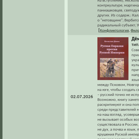
на вступление), нескол
контркультуре, маргина
паниашковцев, святоду
других. Из содерж.: Кал
о "нетовщине"; Вербитс
радикальный субъект; У
[
Конфликтология
,
Фил
Дём
тип.
Сов
прил
укр
кул
прич
напр
язык
между Псковом, Новгор
на юге, чтобы создать 
– русский точно не испу
02.07.2026
Возможно, книгу заметя
раскритикуют и она по
среди представителей м
на наш взгляд, усоверш
не вызывает особых воз
существовала в России, 
не дух, а почва и язык,
крушения Руской импер