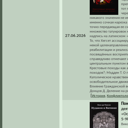
пре
тот 
чере
никакого значения не им
именно сочная нарезка 
точно передающая ее см
множество татуировок н
27.06.2026
надпись на латинском «D
То, что Хегсет ассоциир
некой целенаправленно
реабилитации и реализа
посвящённых восприят
справедливо отмечают 
центральным пунктом в
Крестовые походы как 
походов?; Мэдден Т. О
Католическое нравстве
освободительное движен
Влияние Гражданской во
Донцов Д. Деление на р
[
История
,
Конфликтоло
Пон
дея
«Ос
5-9
Вик