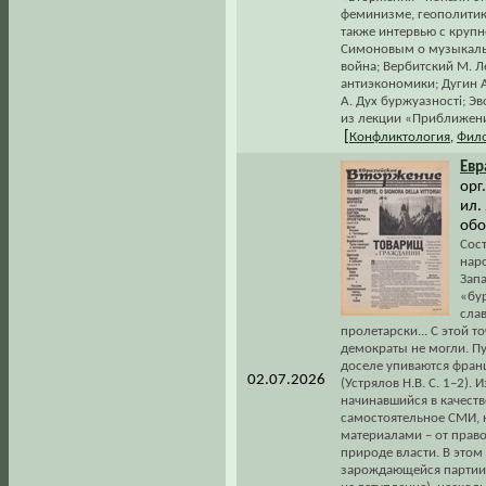
феминизме, геополитик
также интервью с круп
Симоновым о музыкальн
война; Вербитский М. Л
антиэкономики; Дугин 
А. Дух буржуазностi; Э
из лекции «Приближение
[
Конфликтология
,
Фил
Евр
орг
ил.
обо
Сос
нар
Запа
«бур
сла
пролетарски... С этой 
демократы не могли. П
доселе упиваются фран
02.07.2026
(Устрялов Н.В. С. 1–2)
начинавшийся в качеств
самостоятельное СМИ,
материалами – от пра
природе власти. В этом
зарождающейся партии 