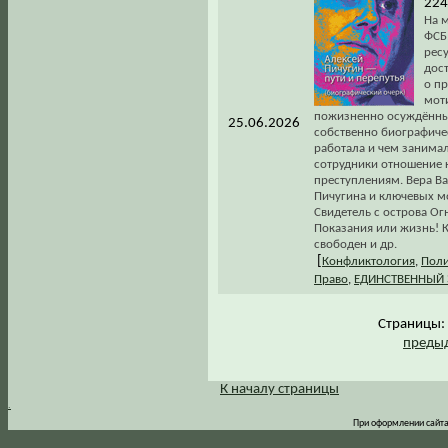
224
На м
ФСБ
ресу
дос
о п
мот
пожизненно осуждённы
25.06.2026
собственно биографиче
работала и чем занимал
сотрудники отношение
преступлениям. Вера Ва
Пичугина и ключевых мо
Свидетель с острова О
Показания или жизнь! К
свободен и др.
[
Конфликтология
,
Поли
Право
,
ЕДИНСТВЕННЫЙ
Страницы
предыд
К началу страницы
.
При оформлении сайта