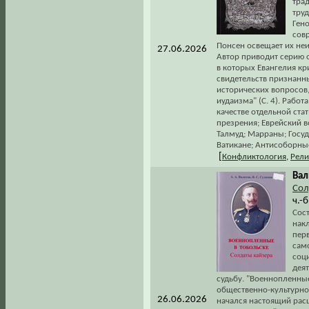
тра
тру
Ген
совр
Понсен освещает их неи
27.06.2026
Автор приводит серию 
в которых Евангелия кр
свидетельств признанны
исторических вопросов
иудаизма" (С. 4). Рабо
качестве отдельной ста
презрения; Еврейский в
Талмуд; Марраны; Госуд
Ватикане; Антисоборные
[
Конфликтология
,
Рели
Вал
Сол
ч.-
Сос
нак
пер
сам
соц
дея
судьбу. "Военнопленны
общественно-культурно
26.06.2026
начался настоящий расц