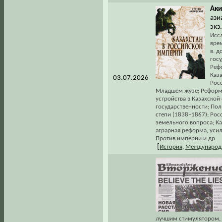
Аки
ази
экз
Исс
вре
в. д
гос
Реф
Каза
03.07.2026
Рос
Младшем жузе; Реформы
устройства в Казахской
государственности; Пол
степи (1838–1867); Рос
земельного вопроса; К
аграрная реформа, усил
Против империи и др.
[
История
,
Международ
лучшим стимулятором, ч