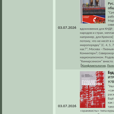
Рус.
общ
"Ср
раб
Марк
севе
03.07.2026
вдохновения для КНДР, 
народов и стран, мечт
например, для Кремля]
потому, что не несёт в
миропорядку" (С. 4, 5, 7
нас?"; Москва – Пхенья
Коминтерн?; Северокор
национализмом. Родова
"Кимирсенизм" вместо 
[
Конфликтология
,
Поли
Буд
ИТР
978
"Не
«са
рас
Ещё
как 
03.07.2026
так
«оранжисты» типа курш