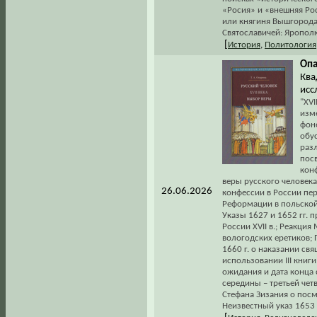
«Росия» и «внешняя Рос
или княгиня Вышгорода?
Святославичей: Ярополк
[
История
,
Политология
Опа
Квад
исс
"XVI
изм
фон
обу
разл
пос
кон
веры русского человека
26.06.2026
конфессии в России пер
Реформации в польской, 
Указы 1627 и 1652 гг.
России XVII в.; Реакция
вологодских еретиков; 
1660 г. о наказании св
использовании III книги
ожидания и дата конца 
середины – третьей четв
Стефана Зизания о посм
Неизвестный указ 1653 