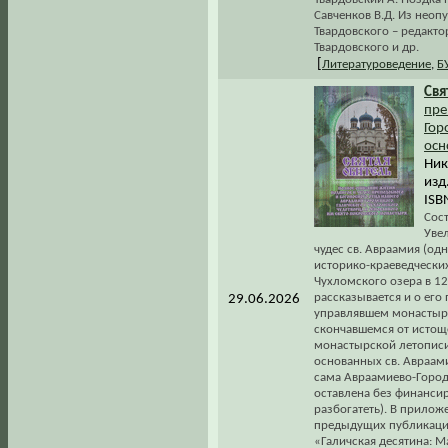
Савченков В.Д. Из неоп
Твардовского – редакто
Твардовского и др.
[
Литературоведение
,
Б
Свя
пре
Гор
осн
Ник
изд
ISB
Сос
Увел
чудес св. Авраамия (одн
историко-краеведчески
Чухломского озера в 12
рассказывается и о его
29.06.2026
управлявшем монастырё
скончавшемся от истощ
монастырской летописи 
основанных св. Авраам
сама Авраамиево-Городе
оставлена без финансир
разбогатеть). В прило
предыдущих публикаций
«Галичская десятина: 