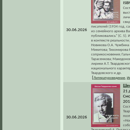
ISB
Сос
выс
лич
свид
писателей (1934 год, с
30.06.2026
из семейного архива Ва
публиковались" (С. 5).
в контексте реальности
Новикова О.А. Чужбина 
Микитова; Тихомирова Н
соприкосновения; Гальч
Тарасенкова; Македонов
лирики А.Т. Твардовско
национального характер
Твардовского и др.
[
Литературоведение
,
И
Ше
21 
Смо
201
Сос
Твар
поэ
30.06.2026
«Но
собо
Твардовский А. Поздка н