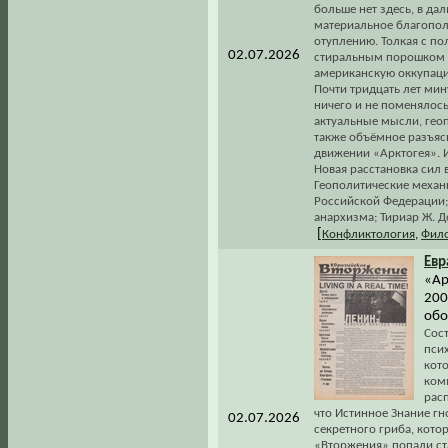
больше нет здесь, в да
материальное благопол
отуплению. Толкая с п
02.07.2026
стиральным порошком и
американскую оккупацию
Почти тридцать лет мин
ничего и не поменялос
актуальные мысли, геоп
также объёмное разъясн
движении «Арктогея». 
Новая расстановка сил 
Геополитические механиз
Российской Федерации; Ц
анархизма; Тириар Ж. Д
[
Конфликтология
,
Фил
Евр
«Ар
200
обо
Сос
пси
кот
ком
рас
что Истинное Знание гн
02.07.2026
секретного гриба, кото
«Вторжения» попали ст