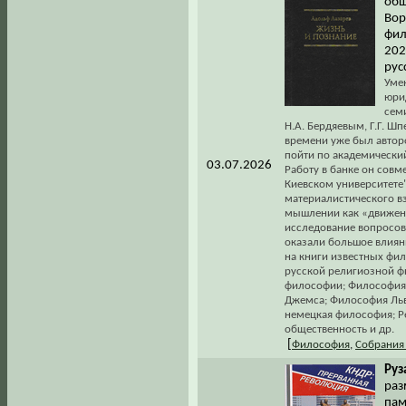
общ
Вор
фил
202
рус
Уме
юри
сем
Н.А. Бердяевым, Г.Г. Ш
времени уже был автор
пойти по академически
03.07.2026
Работу в банке он сов
Киевском университете"
материалистического вз
мышлении как «движени
исследование вопросов
оказали большое влиян
на книги известных фил
русской религиозной фи
философии; Философия 
Джемса; Философия Льв
немецкая философия; Ре
общественность и др.
[
Философия
,
Собрания
Руз
раз
пам