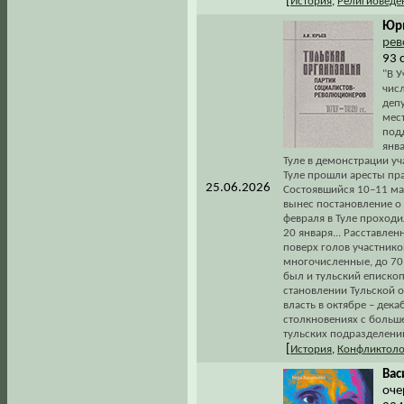
[
История
,
Религиоведе
Юрь
рев
93 
"В 
числ
деп
мест
под
янва
Туле в демонстрации уча
Туле прошли аресты пра
25.06.2026
Состоявшийся 10–11 ма
вынес постановление о 
февраля в Туле проходи
20 января... Расставле
поверх голов участнико
многочисленные, до 70 
был и тульский епископ
становлении Тульской 
власть в октябре – дек
столкновениях с больше
тульских подразделений
[
История
,
Конфликтоло
Вас
оче