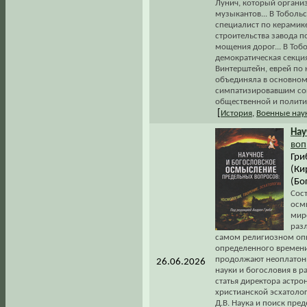
Лунич, который органи
музыкантов... В Тоболь
специалист по керамике
строительства завода п
мощения дорог... В Тоб
демократическая секци
Винтерштейн, еврей по 
объединяла в основном
симпатизировавшим соц
общественной и политич
[
История
,
Военные нау
Нау
воп
Гри
(Ки
(Бо
Сос
осм
мир
раз
самом религиозном опы
определенного времени.
продолжают неоплатони
26.06.2026
науки и богословия в р
статья директора астро
христианской эсхатолог
Д.В. Наука и поиск пре