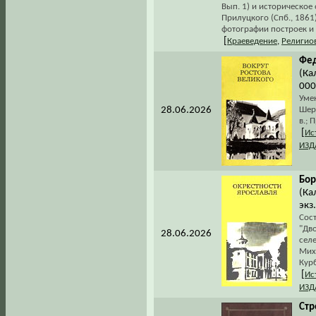
Вып. 1) и историческо
Прилуцкого (Спб., 186
фотографии построек и 
[
Краеведение
,
Религио
Фед
(Ка
000
Уме
28.06.2026
Шере
в.; 
[
Ис
ИЗД
Бор
(Ка
экз
Сос
"Дв
28.06.2026
сел
Мих
Курб
[
Ис
ИЗД
Стр