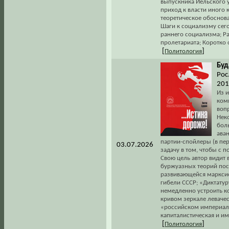
выпускника Йельского у
приход к власти иного 
теоретическое обоснова
Шаги к социализму сег
раннего социализма; Р
пролетариата; Коротко 
[
]
Политология
Буд
Рос
201
Из и
ком
воп
Нек
бол
ава
партии-спойлеры (в пер
03.07.2026
задачу в том, чтобы с
Свою цель автор видит 
буржуазных теорий пос
развивающейся марксис
гибели СССР; «Диктатур
немедленно устроить к
кривом зеркале левачес
«российском империали
капиталистическая и им
[
]
Политология