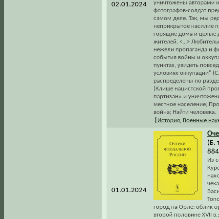
уничтожены авторами и
02.01.2024
фотографов-солдат пре
самом деле. Так, мы р
неприкрытое насилие п
горящие дома и целые д
жителей. <...> Любител
нежели пропаганда и фо
события войны и оккуп
пунктах, увидеть повсе
условиях оккупации" (
распределены по разде
(Клише нацистской про
партизан» и уничтожени
местное население; Пр
война; Найти человека.
[
История
,
Военные нау
Оче
(Б. 
884
Из 
Курс
нах
чек
01.01.2024
Вас
Топо
город на Орле: облик 
второй половине XVII в.