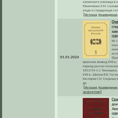
латинского училища в м
Юхимченко Е.М. Соловец
отцах и страдальцах со
[
История
,
Краеведение
Оче
сте
зав
ISB
Из с
мон
книг
ист
01.01.2024
(Ере
яренских воевод XVII в
период русско-польско
1653/54 гг.); Тимошина
XVII в.; Шилов В.В. Гост
Кистерев С.Н. Спорные
др.
[
История
,
Краеведение
]
ЭКЗЕМПЛЯР
Ср
док
Леп
ISB