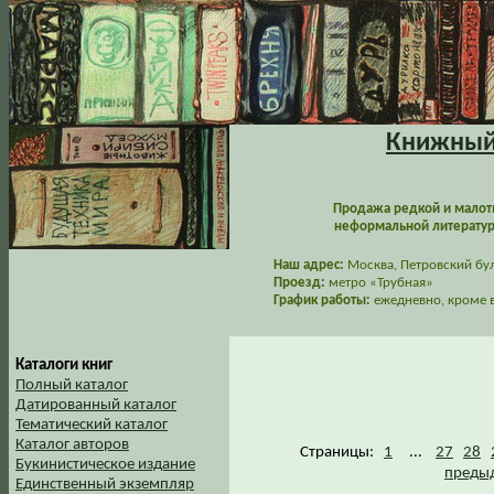
Книжный 
Продажа редкой и малот
неформальной литературы
Наш адрес:
Москва, Петровский буль
Проезд:
метро «Трубная»
График работы:
ежедневно, кроме в
Каталоги книг
Полный каталог
Датированный каталог
Тематический каталог
Каталог авторов
Страницы:
1
...
27
28
Букинистическое издание
предыд
Единственный экземпляр