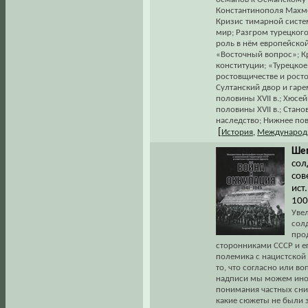
Константинополя Махмед
Кризис тимарной систе
мир; Разгром турецкого
роль в нём европейской
«Восточный вопрос»; Кр
конституции; «Турецкое 
ростовщичестве и росто
Султанский двор и гар
половины XVII в.; Хюсе
половины XVII в.; Стан
наследство; Нижнее пов
[
История
,
Международ
Шеп
сол
сов
ист.
100
Уве
солд
про
сторонниками СССР и е
полемика с нацистской
то, что согласно или в
надписи мы можем иног
понимания частных сни
какие сюжеты не были 