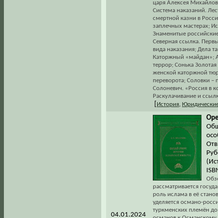
царя Алексея Михайлови
Система наказаний. Ле
смертной казни в Росс
заплечных мастерах; И
Знаменитые российские
Северная ссылка. Первы
вида наказания; Дела т
Каторжный «майдан»; 
террор; Сонька Золотая
женской каторжной тюр
переворота; Соловки – 
Солоневич. «Россия в к
Раскулачивание и ссылк
[
История
,
Юридические
Оре
Общ
осо
Отв
Руб
(Ис
ISB
Обзо
рассматривается госуд
роль ислама в её стано
уделяется османо-росс
туркменских племён до
04.01.2024
османов к Османскому г