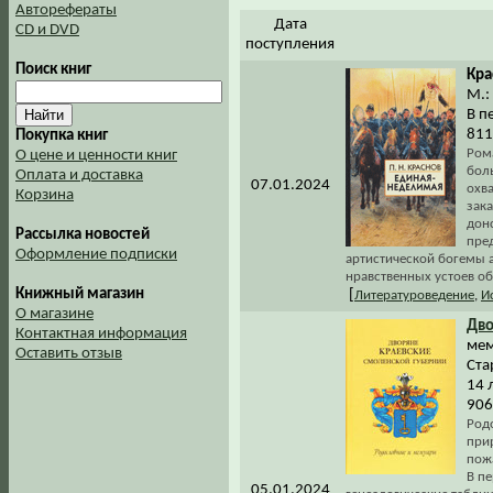
Авторефераты
Дата
CD и DVD
поступления
Поиск книг
Кра
М.:
В п
811
Покупка книг
Ром
О цене и ценности книг
бол
Оплата и доставка
07.01.2024
охв
Корзина
зак
дон
Рассылка новостей
пред
Оформление подписки
артистической богемы 
нравственных устоев о
Книжный магазин
[
Литературоведение
,
И
О магазине
Дво
Контактная информация
мем
Оставить отзыв
Ста
14 
906
Род
при
пож
В п
05.01.2024