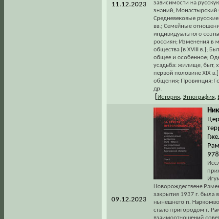
зависимости на русску
11.12.2023
знаний; Монастырский б
Средневековые русские и
вв.; Семейные отношени
индивидуального созна
россиян; Изменения в 
общества [в XVIII в.]; 
общее и особенное; Оде
усадьба: жилище, быт, 
первой половине XIX в.]
общения; Провинция; Го
др.
[
История
,
Этнография
,
Ник
Цер
тер
Гже
Рам
978
Исс
прих
Игу
Новорождествене Раменс
закрытия 1937 г. была 
09.12.2023
нынешнего п. Наркомвод
стало пригородом г. Ра
взаимоотношений советс