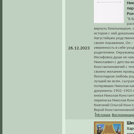
Ник
пер
Ром
"В 
рас
вернуть Хмельницкую, о
история с ней доказыва
Августейших родственни
своем поражении, Он – 
уверенность в себе ухо
26.12.2023
родителями. Окружающи
Иосифовна души не чаял
Николаевич с детства в
Константиновичей с теч
своему желанию провод
безоглядная любовь род
лучший во всем, сыграл
потерявших Николая как
документы 1902–1903 гг
князя Николая Констан
переписка Николая Кон
Княгиней Ольгой Конст
Верой Константиновной
[
История
,
Воспоминани
Шев
Хар