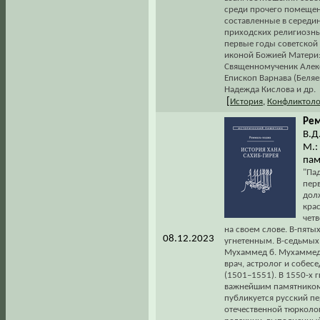
среди прочего помещен
составленные в середин
приходских религиозны
первые годы советской
иконой Божией Матери: 
Священномученик Алекс
Епископ Варнава (Беляе
Надежда Кислова и др.
[
История
,
Конфликтоло
Рем
В.Д
М.: 
пам
"Па
пер
дол
кра
четв
на своем слове. В-пяты
08.12.2023
угнетенным. В-седьмых,
Мухаммед б. Мухаммед 
врач, астролог и собес
(1501–1551). В 1550-х 
важнейшим памятником 
публикуется русский п
отечественной тюрколо