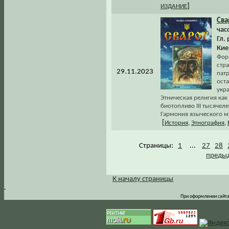
]
ИЗДАНИЕ
Сва
час
Гл.
Киев
Фор
стра
29.11.2023
пат
оста
укра
Этническая религия как
биотопливо III тысячеле
Гармония языческого ми
[
История
,
Этнография
,
Страницы:
1
...
27
28
предыд
К началу страницы
.
При оформлении сайта