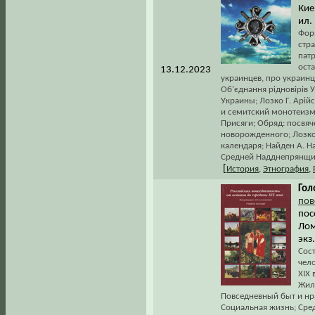
Киев
ил.
Фор
стра
пат
оста
13.12.2023
украинцев, про украинце
Об'єднання рідновірів 
Украины; Лозко Г. Арій
и семитский монотеизм
Присяги; Обряд: посвя
новорожденного; Лозко
календаря; Найден А. 
Средней Надднепрянщин
[
История
,
Этнография
,
Гол
пов
пос
Лом
экз
Сос
чел
XIX 
Жил
Повседневный быт и нрав
Социальная жизнь; Сред