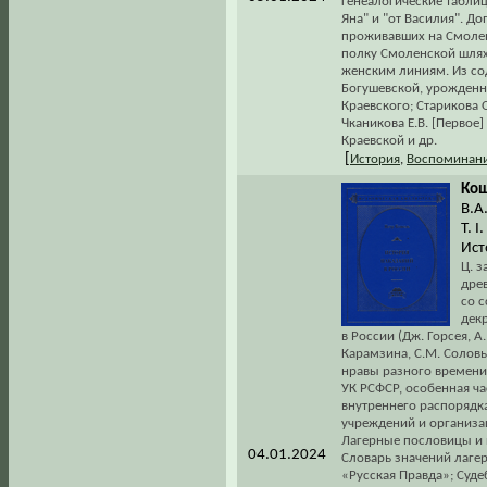
генеалогические таблиц
Яна" и "от Василия". Д
проживавших на Смолен
полку Смоленской шлях
женским линиям. Из со
Богушевской, урожденн
Краевского; Старикова О
Чканикова Е.В. [Первое
Краевской и др.
[
История
,
Воспоминани
Кош
В.А
Т. I
Ист
Ц. з
дре
со 
дек
в России (Дж. Горсея, А
Карамзина, С.М. Соловь
нравы разного времени,
УК РСФСР, особенная ча
внутреннего распорядк
учреждений и организац
Лагерные пословицы и 
04.01.2024
Словарь значений лагер
«Русская Правда»; Суде