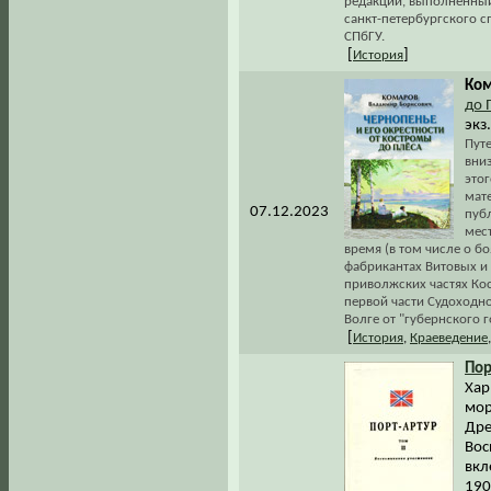
редакции, выполненный
санкт-петербургского с
СПбГУ.
[
]
История
Ком
до 
экз
Пут
вни
это
мат
07.12.2023
публ
мест
время (в том числе о 
фабрикантах Витовых и 
приволжских частях Ко
первой части Судоходно
Волге от "губернского 
[
История
,
Краеведение
Пор
Хари
мор
Дре
Вос
вкл
190