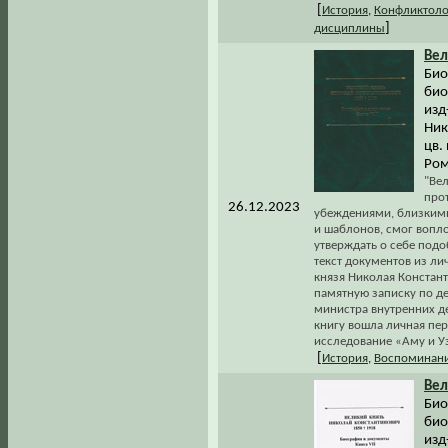
[
История
,
Конфликтоло
]
дисциплины
Вел
Био
био
изд
Ник
цв.
Ром
"Ве
прот
26.12.2023
убеждениями, близкими
и шаблонов, смог вопл
утверждать о себе подо
текст документов из ли
князя Николая Констан
памятную записку по де
министра внутренних де
книгу вошла личная пере
исследование «Аму и У
[
История
,
Воспоминани
Вел
Био
био
изд