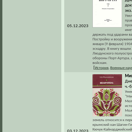
Дре
док
экз
Увел
пра
про
05.12.2023
име
держать под ударами в
Постройку и вооружение
января (9 февраля) 190
эскадру. В книгу вошл
Ляодунского полуостро
обороны Порт-Артура, а
войскам.
[
История
,
Военные нау
Мих
Дне
ч.-
Уме
"Ме
Мел
исто
Мол
пох
земель относится к пер
крымский хан Шагин-Гир
Кючук-Кайнарджийский 
03.12.2023