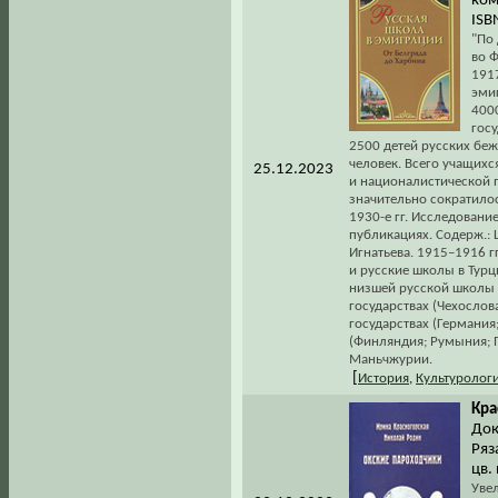
ком
ISB
"По 
во Ф
1917
эмиг
400
гос
2500 детей русских бе
человек. Всего учащихся
25.12.2023
и националистической 
значительно сократилос
1930-е гг. Исследован
публикациях. Содерж.:
Игнатьева. 1915–1916 г
и русские школы в Турц
низшей русской школы з
государствах (Чехослов
государствах (Германия
(Финляндия; Румыния; П
Маньчжурии.
[
История
,
Культуролог
Кра
Док
Ряз
цв.
Уве