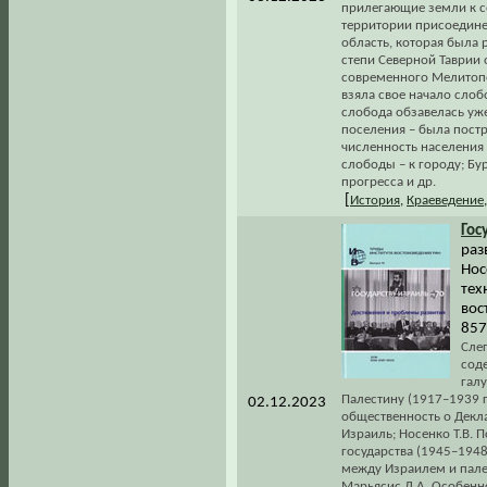
прилегающие земли к с
территории присоедине
область, которая была 
степи Северной Таврии 
современного Мелитопо
взяла свое начало слоб
слобода обзавелась уж
поселения – была постр
численность населения 
слободы – к городу; Бу
прогресса и др.
[
История
,
Краеведение
Гос
раз
Нос
тех
вос
857
Слег
сод
гал
Палестину (1917–1939 г
02.12.2023
общественность о Декла
Израиль; Носенко Т.В. 
государства (1945–1948
между Израилем и пал
Марьясис Д.А. Особенн