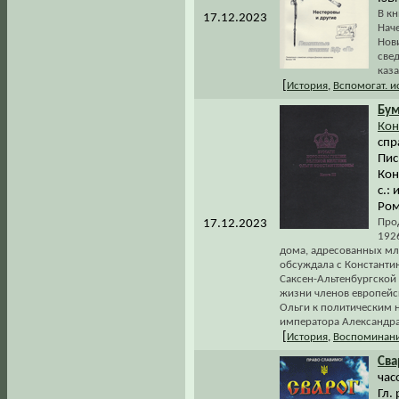
В к
17.12.2023
Нач
Нов
све
каза
[
История
,
Вспомогат. 
Бум
Кон
спр
Пис
Кон
с.:
Ром
Про
17.12.2023
192
дома, адресованных мл
обсуждала с Константи
Саксен-Альтенбургской
жизни членов европейс
Ольги к политическим 
императора Александра
[
История
,
Воспоминани
Сва
час
Гл.