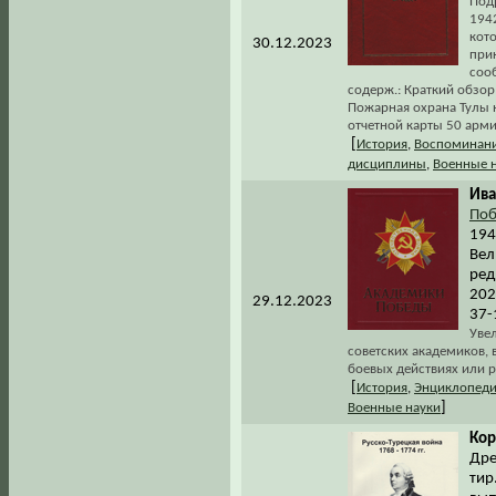
Подр
194
кото
30.12.2023
при
соо
содерж.: Краткий обзор
Пожарная охрана Тулы 
отчетной карты 50 армии
[
История
,
Воспоминани
дисциплины
,
Военные 
Ива
По
194
Вел
ред
202
29.12.2023
37-
Уве
советских академиков, 
боевых действиях или р
[
История
,
Энциклопеди
]
Военные науки
Кор
Дре
тир