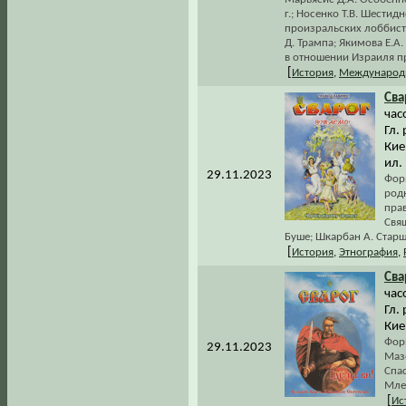
г.; Носенко Т.В. Шести
произральских лоббистс
Д. Трампа; Якимова Е.
в отношении Израиля п
[
История
,
Международ
Сва
час
Гл.
Киев
ил.
29.11.2023
Фор
род
пра
Свя
Буше; Шкарбан А. Старш
[
История
,
Этнография
,
Сва
час
Гл.
Киев
Фор
29.11.2023
Маз
Спа
Млеч
[
Ис