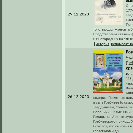
вып
Опис
177
29.12.2023
све
Пас
Пон
того, продолжается пу
Представлены казачьи 
и иногородних на эти ж
[
История
,
Вспомогат. 
Ров
Чуд
Гре
кра
ил. 
"23
«иж
Вол
Кни
26.12.2023
содерж.: Памятные дат
в селе Гребневе [о ста
Твердышевы; Солевары 
Воронихин; Каменный Ни
Голицыны; Архитектура 
Гребневского прихода X
Соколов, его сыновья и
Герасимов и др.