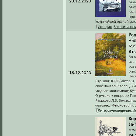
23.12.2023
отм
отк
Кач
пра
крупнейшей окской фло
[
История
,
Воспоминани
Род
Алё
МИД
В п
Во 
исс
разв
Био
18.12.2023
Нес
Барыкин Ю.М. Интернац
своё начало; Карпец В.
модели экономики; Кузн
О русском вопросе; Па
Рыжкова Л.В. Великая я
человека; Фионова Л.К.
[
Литературоведение
,
И
Кор
(Ти
сем
ISB