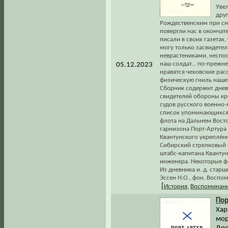
Уве
дру
Рождественским при сн
повергли нас в окончат
писали в своих газетах,
могу только засвидетел
неврастениками, неспос
наш солдат... по-преж
05.12.2023
нравятся чеховские рас
физическую гниль нашей
Сборник содержит днев
свидетелей обороны кр
судов русского военно
список упоминающихся 
флота на Дальнем Восто
гарнизона Порт-Артура 
Квантунского укреплённо
Сибирский стрелковый п
штабс-капитана Квантун
инженера. Некоторые ф
Из дневника и. д. стар
Эссен Н.О., фон. Воспом
[
История
,
Воспоминани
Пор
Хар
мор