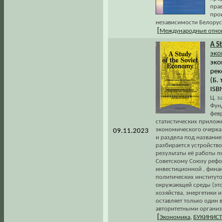
пра
про
независимости Белору
[
Международные отно
A S
эко
эко
рек
(Б. 
ISB
Ц. з
Фун
фев
статистических приложе
экономического очерка 
09.11.2023
и раздела под названи
разбирается устройств
результаты её работы п
Советскому Союзу рефо
инвестиционной , фина
политических институто
окружающей среды (это,
хозяйства, энергетики 
оставляет только один
авторитетными организ
[
Экономика
,
БУКИНИСТ