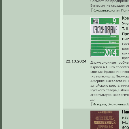
Совместное предприятие
Бумеранг не страдает о
[
Конфликтология
,
Поли
Кре
Уче
Т. 
Пре
Вып
Сост
коо
как
крес
22.10.2024
Дискуссионные пробле
Карпов А.Е. Pro et con
мнения; Крашенинников
(на материалах Пермско
Америке; Басалаева И.П
алтайского крестьянина
Русского Севера; Бабаш
агрокультура, экологич
др.
[
История
,
Экономика
,
Ник
нау
М.:
500