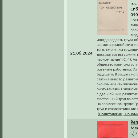
гос
Спб
090
Сос
лиц
врем
люд 
иногда радость труда 
все же в земной жизни 
того, смогут ли трудящи
21.06.2024
доставаться им самим, 
черном труде" (С. 4). 
общество капитала усту
развитие работника. Из
будущего; В защиту ист
статика вместо развити
экономики как жизненн
виртуализация экономи
с дальнейшим развитием
Умственный труд вместо
на совместном труде; 
труд и очеловечивание 
[
Политология
,
Эконом
Рег
Меж
г.)