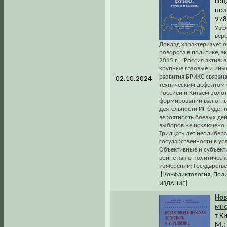
соц
пол
978
Уве
вер
Доклад характеризует 
поворота в политике, 
2015 г.: "Россия актив
крупные газовые и ины
развития БРИКС связан
02.10.2024
техническим дефолтом С
Россией и Китаем золот
формировании валютных 
деятельности ИГ будет 
вероятность боевых дей
выборов не исключено «
Тридцать лет неолибер
государственности в у
Объективные и субъект
войне как о политичес
измерении; Государстве
[
Конфликтология
,
Поли
]
ИЗДАНИЕ
Нов
мно
т К
М.: