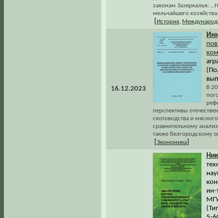
законам Зазеркалья; .
мельчайшего хозяйства..
[
История
,
Международ
Инн
пов
ком
агр
(По
вып
В 2
16.12.2023
пог
реф
перспективы отечестве
скотоводства и мясног
сравнительному анализ
также белгородскому о
[
]
Экономика
Ник
тех
нау
кон
ин-
МГУ
(Ти
5-6