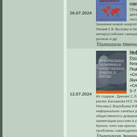
ISB
Сбор
26.07.2024
дека
лог
Значение новой энергет
Уянаев С.В. Вызовы и п
антироссийских санкций
рынках и др.
[
Политология
,
Междун
Не
Рос
Гос
Под
«Сп
(Бу
«Сп
5-7
12.07.2024
Из содерж.: Диманс С.Л
риски; Баскакова М.Е.
Москвы); Воробьева И.
неформально занятых р
общественного доверия 
ориентации россиян в 
Кризис элит как кризис
проблемы законодатель
[
Политология
,
Эконом