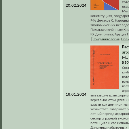
хоте
20.02.2024
осво
Мет
конституциях, государс
РФ; Целиков С. Народн
экономических исследов
Политзаключённые; Кисп
Ю. Дмитриева; Аруцев Г
[
Конфликтология
,
Поли
Рас
агр
М.:
892
Сос
глу
кото
изн
все
агро
18.01.2024
вызвавшие трансформац
зеркально-отрицательн
власти как доминантны
хозяйстве". Завершает 
летний период аграрно
сектор аграрной эконо
потенциал и его исполь
Динамика избыточных т