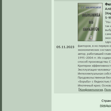
Фил
Алё
(Ки
5-9
"На 
так 
выб
самы
эко
здра
факторов, в но первую 
05.11.2023
экономических составля
автор, работавший гла
1995–2004 гг. Из содер
способ производства; С
Критерии эффективност
Эксплуатация человека 
Интеллектуальная собс
Продовольственная без
«Борьба» с бедностью;
Ипотечный криз; Основ
[
Конфликтология
,
Поли
Стра
предыд