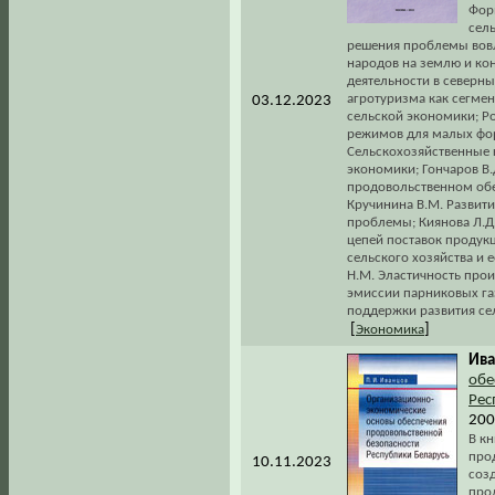
Фор
сел
решения проблемы вовле
народов на землю и ко
деятельности в северны
агротуризма как сегме
03.12.2023
сельской экономики; Ро
режимов для малых фор
Сельскохозяйственные 
экономики; Гончаров В.
продовольственном обе
Кручинина В.М. Развит
проблемы; Киянова Л.
цепей поставок продукц
сельского хозяйства и 
Н.М. Эластичность про
эмиссии парниковых газ
поддержки развития се
[
]
Экономика
Ива
обе
Рес
200
В к
про
10.11.2023
соз
про