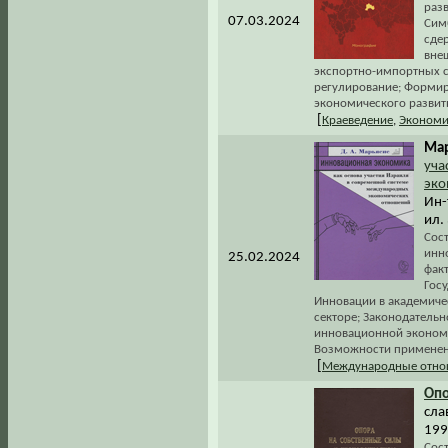
раз
07.03.2024
Сим
сде
вне
экспортно-импортных с
регулирование; Форми
экономического развити
[
Краеведение
,
Экономи
Мар
уча
эко
Ин-
ил.
Сос
инн
25.02.2024
фак
Гос
Инновации в академиче
секторе; Законодатель
инновационной экономи
Возможности применени
[
Международные отно
Оп
сла
199
Сос