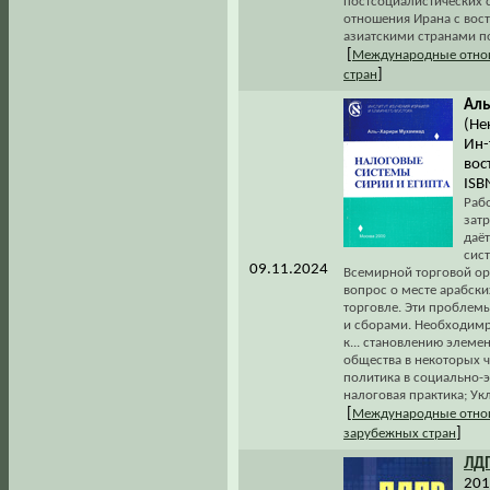
постсоциалистических 
отношения Ирана с вос
азиатскими странами по
[
Международные отно
]
стран
Аль
(Не
Ин-
вос
ISB
Рабо
затр
даё
сис
09.11.2024
Всемирной торговой ор
вопрос о месте арабски
торговле. Эти проблем
и сборами. Необходимр
к... становлению элем
общества в некоторых ча
политика в социально-э
налоговая практика; Ук
[
Международные отно
]
зарубежных стран
ЛД
2013