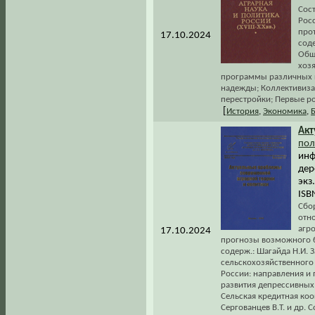
Сос
Рос
прот
17.10.2024
сод
Общ
хоз
программы различных п
надежды; Коллективизац
перестройки; Первые ро
[
История
,
Экономика
,
Акт
пол
инф
дер
экз
ISB
Сбо
отн
агр
17.10.2024
прогнозы возможного б
содерж.: Шагайда Н.И.
сельскохозяйственного 
России: направления и
развития депрессивных 
Сельская кредитная коо
Сергованцев В.Т. и др.