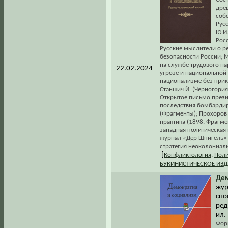
древ
соб
Рус
Ю.И
Росс
Русские мыслители о р
безопасности России; Ма
на службе трудового на
22.02.2024
угрозе и национальной
национализме без прикр
Станшич Й. (Черногория
Открытое письмо презид
последствия бомбардиро
(Фрагменты); Прохоров 
практика (1898. Фрагме
западная политическая 
журнал «Дер Шпигель» 
стратегия неоколониали
[
Конфликтология
,
Поли
БУКИНИСТИЧЕСКОЕ ИЗ
Дем
жур
спо
ред
ил.
Фор