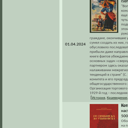
ISB
"Во
ком
еще
чут
под
это
рук
граждане, окончившие у
сумел создать из них,
01.04.2024
обусловило последовате
прибыли даже направля
книге фактов убеждаемс
основных задач «сверх
партнером здесь оказал
налаживании межрегио
тенденций в стране" (С
комитета и его председ
общегосударственного з
Организация торгового
1929-й год – последняя
[
История
,
Краеведение
Кот
нас
500
Обо
на п