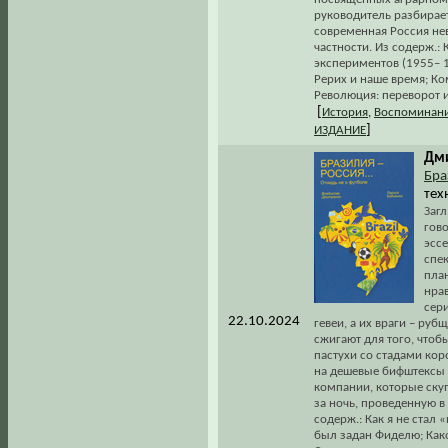
руководитель разбирае
современная Россия не
частности. Из содерж.:
экспериментов (1955– 1
Рерих и наше время; Ко
Революция: переворот и
[
История
,
Воспоминани
]
ИЗДАНИЕ
Дми
Бра
тех
Загл
гово
эссе
спе
план
нра
сер
22.10.2024
гевеи, а их враги – ру
сжигают для того, чтоб
пастухи со стадами кор
на дешевые бифштексы 
компании, которые скуп
за ночь, проведенную в 
содерж.: Как я не стал
был задан Фиделю; Како