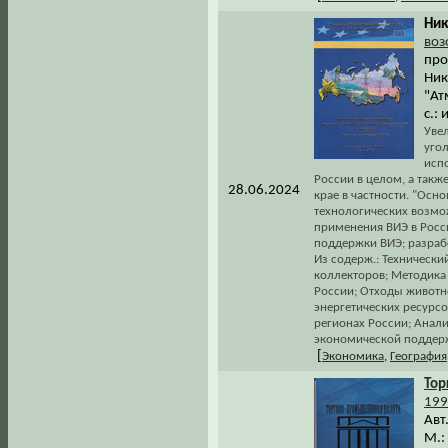
Нико
воз
про
Ник
"Ат
с.:
Уве
уго
исп
России в целом, а такж
28.06.2024
крае в частности. "Осн
технологических возмо
применения ВИЭ в Росс
поддержки ВИЭ; разрабо
Из содерж.: Техническ
коллекторов; Методика 
России; Отходы животн
энергетических ресурсо
регионах России; Анал
экономической поддерж
[
Экономика
,
География
Тор
199
Авт
М.: