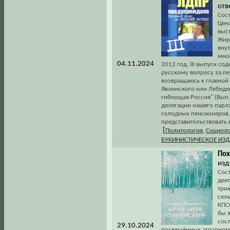
отв
Сос
Цена
выс
Жир
вну
мно
04.11.2024
2012 год. III выпуск с
русскому вопросу за пе
возвращаюсь к главной 
Явлинского или Лебедев
гибнущая Россия" (Вып. 
делегации нашего парла
голодных пенсионеров,
представительствовать в
[
Политология
,
Социоло
БУКИНИСТИЧЕСКОЕ ИЗ
Пох
изд
Сост
дея
три
сел
КПСС
бы я
сос
29.10.2024
посвящённых аграрному