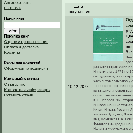
Авторефераты
Дата
CD и DVD
поступления
Поиск книг
Отд
сов
ред
Цве
Покупка книг
сер
О цене и ценности книг
вос
Оплата и доставка
831
Корзина
Веед
где
Рассылка новостей
развития стран Азии и
Оформление подписки
Иинститута с 1971 по 1
сотрудников, рассматри
Книжный магазин
элементов подходов у с
О магазине
Творчество Л.И. Рейсне
10.12.2024
Контактная информация
капиталистической тра
Оставить отзыв
Социально-экономически
Ю.Г. Человек как "втора
Инновационные техноло
Китая, Индии, России;
Японией Турцией; Ланда
вв.); Фомичева Е.А. Со
Филатов С.Б. Традицион
Ислам и мусульмане в с