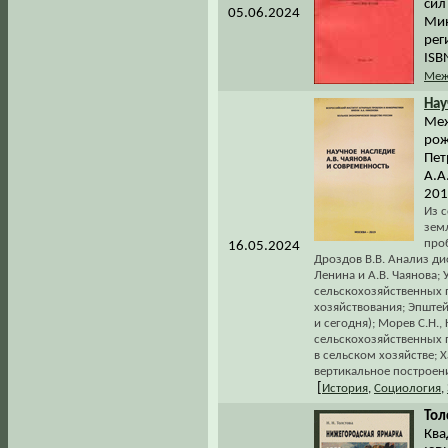
сил
05.06.2024
Мин
рег
ISB
Меж
Нау
Меж
рож
Пет
А.А
201
Из с
земл
про
16.05.2024
Дроздов В.В. Анализ ди
Ленина и А.В. Чаянова;
сельскохозяйственных
хозяйствования; Эпштей
и сегодня); Морев С.Н.
сельскохозяйственных 
в сельском хозяйстве; 
вертикальное построени
[
История
,
Социология
,
Тол
Квад