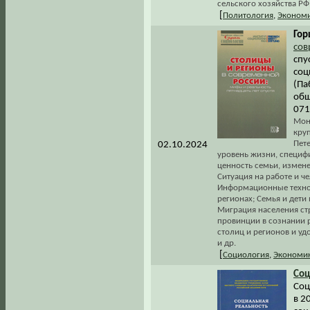
сельского хозяйства РФ 
[
Политология
,
Эконом
Гор
сов
спу
соц
(Па
общ
071
Мон
кру
Пете
02.10.2024
уровень жизни, специфи
ценность семьи, измене
Ситуация на работе и ч
Информационные технол
регионах; Семья и дети
Миграция населения ст
провинции в сознании 
столиц и регионов и у
и др.
[
Социология
,
Экономи
Соц
Соц
в 2