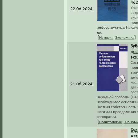
462
Увел
22.06.2024
сод
эко
при
инфраструктура; На слу
др.
[
]
История
,
Экономика
Зуб
дос
экз
Сос
при
этой
дей
нас
21.06.2024
две 
вос
народной свободы (ПАРН
необходимое основание 
Частная собственность 
шаги для преодоления 
автократии.
[
Политология
,
Эконом
Бу
Авт