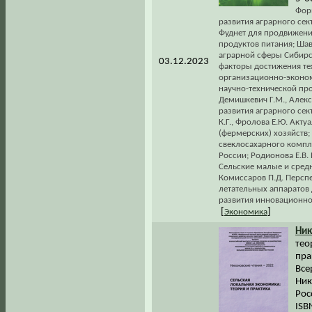
Фор
развития аграрного сек
Фуднет для продвижени
продуктов питания; Ша
аграрной сферы Сибирс
03.12.2023
факторы достижения тех
организационно-эконо
научно-технической про
Демишкевич Г.М., Алекс
развития аграрного се
К.Г., Фролова Е.Ю. Акт
(фермерских) хозяйств;
свеклосахарного компле
России; Родионова Е.В.
Сельские малые и сред
Комиссаров П.Д. Персп
летательных аппаратов
развития инновационно
[
]
Экономика
Ник
тео
пра
Все
Ник
Рос
ISB