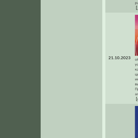
р
[
21.10.2023
о
у
к
ц
и
в
П
а
[