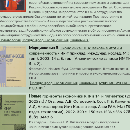
европейских отношений на современном этапе и выводы для
России; Российско-вьетнамские отношения к Китай; Основны
вызовы и угрозы на пространстве ШОС и сотрудничество
осударств-участников Организации по их нейтрализации; Противостояние в
иберпространстве Восточной Азии и перспективы российско-китайского
заимодействия; Особенности российско-китайского энергетического
отрудничества...; Российско-китайское сотрудничество в области освоения Аркти
уманитарное сотрудничество – одна из опор российско-китайских отношений и 
]
Политология
,
Международные отношения
,
Экономика
Марцинкевич В.
Экономика США: вековые итоги и
современность
/ Ин-т приклад. междунар. исслед. М.: 
тип.), 2003. 14 с. Б. тир. (Аналитические записки ИМП
5, т. 2).
Формат А4. На мел. бум. Состояние хорошее. Штамп на тит. л.
Автор анализирует причины мирового экономического лидер
США.
[
Международные отношения
,
Экономика
,
БУКИНИСТИЧЕСКО
]
ИЗДАНИЕ
Новые
горизонты экономики КНР в 14-й пятилетке
: (
2025 гг.) / Отв. ред. А.В. Островский; Сост. П.Б. Каменн
А.Д. Александров; Ин-т Китая и совр. Азии РАН. М.: (Т8
издат. технологии), 2022. 320 с. 150 экз. ISBN/ISSN 97
8381-0449-6
Из содерж.: Кранина Е.И. Китайская модель построения
«экономики замкнутого цикла»; Заклязьминская Е.О.