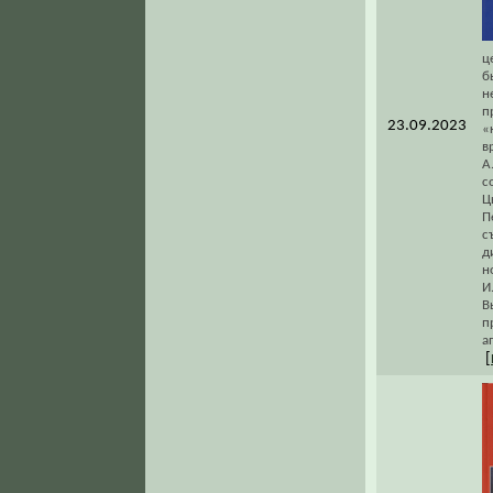
ц
б
н
п
23.09.2023
«
в
А
с
Ц
П
с
д
н
И
В
п
а
[