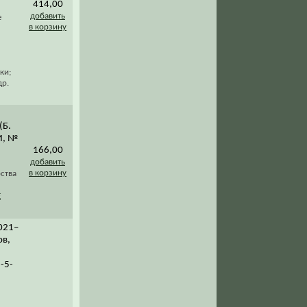
414,00
добавить
е
в корзину
ки;
др.
(Б.
И, №
166,00
добавить
в корзину
ства
Е
2021–
ов,
8-5-