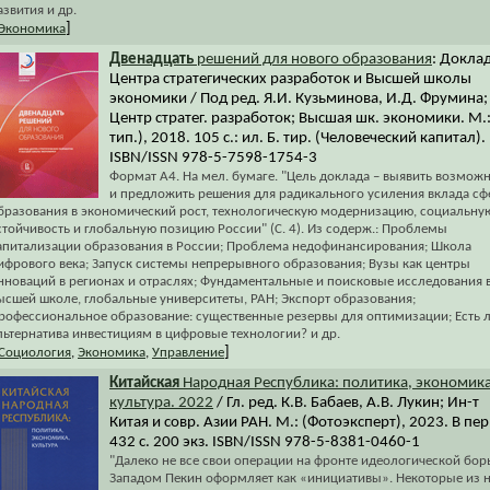
азвития и др.
]
Экономика
Двенадцать
решений для нового образования
: Докла
Центра стратегических разработок и Высшей школы
экономики / Под ред. Я.И. Кузьминова, И.Д. Фрумина;
Центр стратег. разработок; Высшая шк. экономики. М.:
тип.), 2018. 105 с.: ил. Б. тир. (Человеческий капитал).
ISBN/ISSN 978-5-7598-1754-3
Формат А4. На мел. бумаге. "Цель доклада – выявить возмож
и предложить решения для радикального усиления вклада с
бразования в экономический рост, технологическую модернизацию, социальну
стойчивость и глобальную позицию России" (С. 4). Из содерж.: Проблемы
апитализации образования в России; Проблема недофинансирования; Школа
ифрового века; Запуск системы непрерывного образования; Вузы как центры
нноваций в регионах и отраслях; Фундаментальные и поисковые исследования 
ысшей школе, глобальные университеты, РАН; Экспорт образования;
рофессиональное образование: существенные резервы для оптимизации; Есть 
льтернатива инвестициям в цифровые технологии? и др.
]
Социология
,
Экономика
,
Управление
Китайская
Народная Республика: политика, экономика
культура. 2022
/ Гл. ред. К.В. Бабаев, А.В. Лукин; Ин-т
Китая и совр. Азии РАН. М.: (Фотоэксперт), 2023. В пер
432 с. 200 экз. ISBN/ISSN 978-5-8381-0460-1
"Далеко не все свои операции на фронте идеологической бор
Западом Пекин оформляет как «инициативы». Некоторые из 