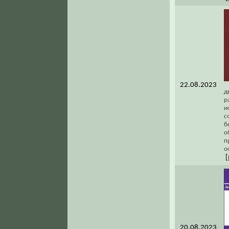
22.08.2023
д
р
и
с
б
о
п
о
[
20.08.2023