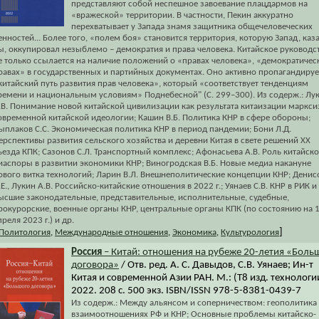
представляют собой неспешное завоевание плацдармов на
«вражеской» территории. В частности, Пекин аккуратно
перехватывает у Запада знамя защитника общечеловеческих
енностей... Более того, «полем боя» становится территория, которую Запад, каз
ы, оккупировал незыблемо – демократия и права человека. Китайское руководс
е только ссылается на наличие положений о «правах человека», «демократичес
равах» в государственных и партийных документах. Оно активно пропагандируе
китайский путь развития прав человека», который «соответствует тенденциям
ремени и национальным условиям» Поднебесной" (С. 299–300). Из содерж.: Лу
.В. Понимание новой китайской цивилизации как результата китаизации маркси
овременной китайской идеологии; Кашин В.Б. Политика КНР в сфере обороны;
ыплаков С.С. Экономическая политика КНР в период пандемии; Бони Л.Д.
ерспективы развития сельского хозяйства и деревни Китая в свете решений ХХ
ъезда КПК; Сазонов С.Л. Транспортный комплекс; Афонасьева А.В. Роль китайск
иаспоры в развитии экономики КНР; Виногродская В.Б. Новые медиа накануне
ового витка технологий; Ларин В.Л. Внешнеполитические концепции КНР; Денис
.Е., Лукин А.В. Российско-китайские отношения в 2022 г.; Уянаев С.В. КНР в РИК и
ысшие законодательные, представительные, исполнительные, судебные,
рокурорские, военные органы КНР, центральные органы КПК (по состоянию на 
преля 2023 г.) и др.
]
Политология
,
Международные отношения
,
Экономика
,
Культурология
Россия
– Китай: отношения на рубеже 20-летия «Боль
договора»
/ Отв. ред. А. С. Давыдов, С.В. Уянаев; Ин-т
Китая и современной Азии РАН. М.: (Т8 изд. технологи
2022. 208 с. 500 экз. ISBN/ISSN 978-5-8381-0439-7
Из содерж.: Между альянсом и соперничеством: геополитика
взаимоотношениях РФ и КНР; Основные проблемы китайско-