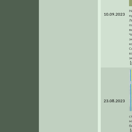
Н
10.09.2023
к
Л
п
в
Ч
э
к
C
в
э
[
23.08.2023
с
м
б
[