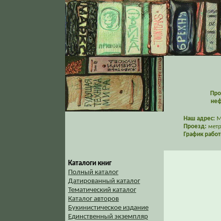
Про
неф
Наш адрес:
Мо
Проезд:
метр
График работ
Каталоги книг
Полный каталог
Датированный каталог
Тематический каталог
Каталог авторов
Букинистическое издание
Единственный экземпляр