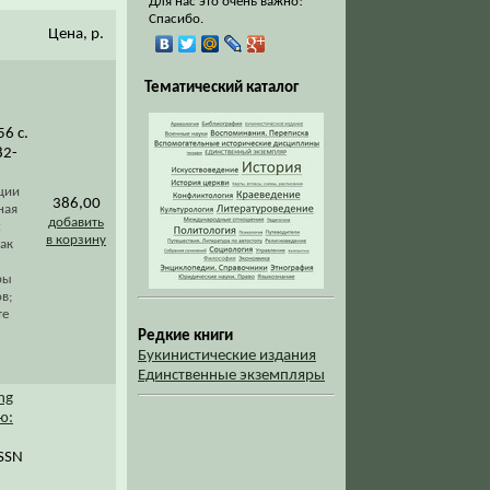
Для нас это очень важно!
Спасибо.
Цена, р.
Тематический каталог
56 с.
82-
ции
386,00
ная
добавить
х
в корзину
ак
ры
в;
те
Редкие книги
Букинистические издания
Единственные экземпляры
ng
ю:
ISSN