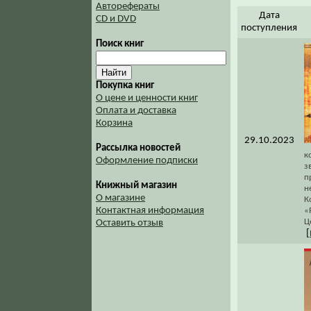
Авторефераты
Дата
CD и DVD
поступления
Поиск книг
Покупка книг
О цене и ценности книг
Оплата и доставка
Корзина
29.10.2023
Рассылка новостей
к
Оформление подписки
з
п
Книжный магазин
н
О магазине
К
Контактная информация
«
Ц
Оставить отзыв
[