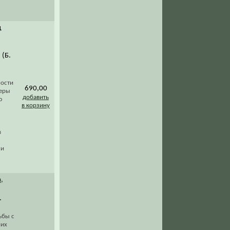
д
 (Б.
ности
690,00
феры
добавить
ю
в корзину
в
ли
,
.
ьбы с
них