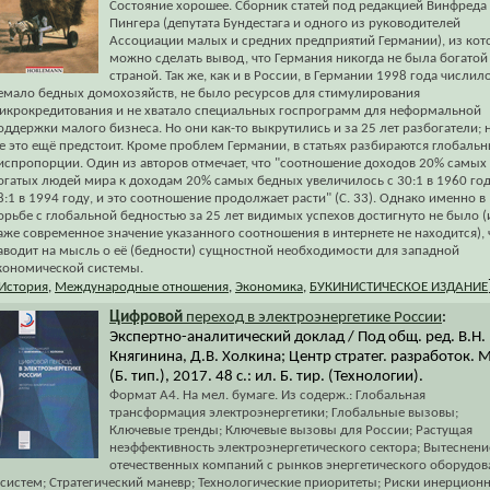
Состояние хорошее. Сборник статей под редакцией Винфреда
Пингера (депутата Бундестага и одного из руководителей
Ассоциации малых и средних предприятий Германии), из ко
можно сделать вывод, что Германия никогда не была богатой
страной. Так же, как и в России, в Германии 1998 года числил
емало бедных домохозяйств, не было ресурсов для стимулирования
икрокредитования и не хватало специальных госпрограмм для неформальной
оддержки малого бизнеса. Но они как-то выкрутились и за 25 лет разбогатели; 
е это ещё предстоит. Кроме проблем Германии, в статьях разбираются глобаль
испропорции. Один из авторов отмечает, что "соотношение доходов 20% самых
огатых людей мира к доходам 20% самых бедных увеличилось с 30:1 в 1960 год
8:1 в 1994 году, и это соотношение продолжает расти" (С. 33). Однако именно в
орьбе с глобальной бедностью за 25 лет видимых успехов достигнуто не было (
аже современное значение указанного соотношения в интернете не находится), 
аводит на мысль о её (бедности) сущностной необходимости для западной
кономической системы.
История
,
Международные отношения
,
Экономика
,
БУКИНИСТИЧЕСКОЕ ИЗДАНИЕ
Цифровой
переход в электроэнергетике России
:
Экспертно-аналитический доклад / Под общ. ред. В.Н.
Княгинина, Д.В. Холкина; Центр стратег. разработок. М
(Б. тип.), 2017. 48 с.: ил. Б. тир. (Технологии).
Формат А4. На мел. бумаге. Из содерж.: Глобальная
трансформация электроэнергетики; Глобальные вызовы;
Ключевые тренды; Ключевые вызовы для России; Растущая
неэффективность электроэнергетического сектора; Вытеснени
отечественных компаний с рынков энергетического оборудов
 систем; Стратегический маневр; Технологические приоритеты; Риски инерцион