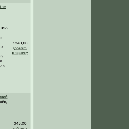
 the
 тир.
ия
1240,00
на
добавить
в корзину
 у
 и
ого
овий
лёв,
345,00
добавить