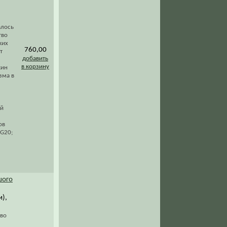
алось
тво
ких
760,00
т
добавить
в корзину
кин
зма в
ой
ов
 G20;
1
шого
и),
 во