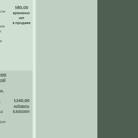
580,00
сти
временно
нет
в продаже
ких
.
ие
сних
кой
ип.
1240,00
х
добавить
в корзину
ой
тран