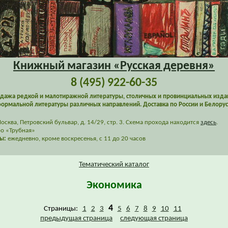
Книжный магазин «Русская деревня»
8 (495) 922-60-35
дажа редкой и малотиражной литературы, столичных и провинциальных изда
ормальной литературы различных направлений. Доставка по России и Белорус
сква, Петровский бульвар, д. 14/29, стр. 3. Схема прохода находится
здесь
.
о «Трубная»
ы:
ежедневно, кроме воскресенья, с 11 до 20 часов
Тематический каталог
Экономика
4
Страницы:
1
2
3
5
6
7
8
9
10
11
предыдущая страница
следующая страница