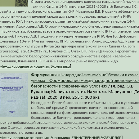
Стратегическое планирование ключевых направлений науки и
техники Китая в 14-й пятилетке (2021–2025 гг.); Баженова Е.С.
овый этап демографического развития КНР; Чуванкова В.В. К оценке эффективно
урса оптимизации деловой среды для малых и средних предприятий в КНР;
итвинова Ю.Г. Низкоуглеродное развитие китайской экономики в период 14-й
ятилетки; Афонасьева А.В. О роли инновационного бизнеса вернувшихся китайс
ыпускников зарубежных вузов в экономическом развитии КНР (на примере пров
жэцзян); Пиковер А.В. Пандемия и интернет-медицина в КНР; Чэн Го. Цифровая
кономика в 13-й и 14-й пятилетках КНР: последствия; Александрова А.Д. Развит
орпоративной культуры в Китае (на примере опыта компании «Сяоми» (Xiaomi
orporation)) в 2018–2019 гг.; Голубев С.Г., Сугак В.К., Чэнь Цзяньбо. Перспективы
заимовыгодного белорусско-китайского сотрудничества в сфере «зеленой»
кономики; Каменнов П.Б. Китай на мировом рынке вооружений и др.
]
Международные отношения
,
Экономика
Формування
міжнародної економічної безпеки в суча
умовах = Формирование международной экономичес
безопасности в современных условиях
/ Гл. ред. О.В.
Булатова; Мариуп. гос. ун-т. На укр. яз. Мариуполь: (Т
изд-ва), 2020. В пер. 255 с. 300 экз.
Из содерж.: Риски безопасности и объекты защиты в условия
глобальной среды; Определение влияния внешнеторговой
составляющей на формирование национальной экономическ
безопасности; Влияние транснациональных корпоративных
труктур добывающей отрасли на составляющие экономической безопасности с
ира; Оценка процессов тенизации украинской экономики и экономическая
езопасность страны и др.
]
Международные отношения
,
Экономика
,
ЕДИНСТВЕННЫЙ ЭКЗЕМПЛЯР