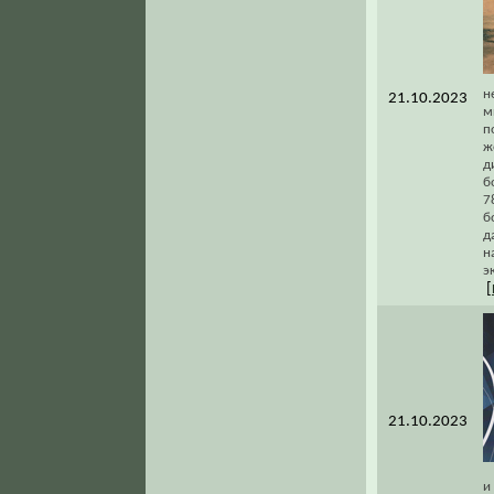
н
21.10.2023
м
п
ж
д
б
7
б
д
н
э
[
21.10.2023
и