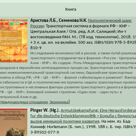
Книга
Аристова Л.Б., Семенова Н.К.
Геополитический шанс
России
: Транспортная система в формате РФ – КНР –
Центральная Азия / Отв. ред. А.И. Салицкий; Ин-т
востоковедения РАН. М.: (Т8 изд. технологии), 2018. 1
+ 3 л. цв. ил. на вклейке. 500 экз. ISBN/ISSN 978-5-892
810-9
Исследование возможностей и рисков, а также путей реализа
транспортного сотрудничества в формате «Россия – Централь
Азия – КНР». Из содерж.: Роль Международных транспортны
оридоров в евразийских интеграционных процессах; Транспортная система РФ к
вено межконтинентальной транспортной системы; Евразийские транспортные
роекты в обход РФ; «РФ – ЦА – КНР» – формат стабилизации и развития?; Факто
естабильности в ЦА и политические инструменты защиты транспортных проекто
онструктивные и негативные факторы развития транспортного диалога в форма
РФ – ЦА – КНР»; Ключевой элемент стратегии «Один пояс – один путь» в
ентральной Азии и др.
]
Международные отношения
,
Экономика
Pinger W. (Hg.).
Armutsbekampfung: Eine Herausforderu
fur die deutsche Entwicklungspolitik = Борьба с бедность
вызов немецкой политике развития
. На нем. яз. Бад-
Хоннеф: Horlemann (Б. тип.), 1998. 188 с. Б. тир. ISBN/
3-89502-077-Х