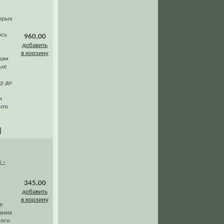
торых
ось
960,00
добавить
в корзину
нам
ные
у до
и
что
]
.:
345,00
добавить
в корзину
е
ания
ного