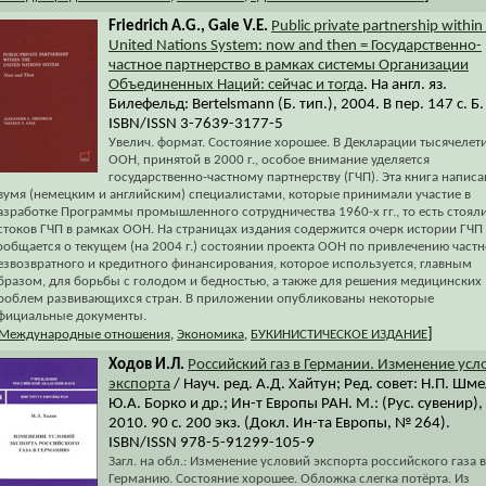
Friedrich A.G., Gale V.E.
Public private partnership within
United Nations System: now and then = Государственно-
частное партнерство в рамках системы Организации
Объединенных Наций: сейчас и тогда
. На англ. яз.
Билефельд: Bertelsmann (Б. тип.), 2004. В пер. 147 с. Б.
ISBN/ISSN 3-7639-3177-5
Увелич. формат. Состояние хорошее. В Декларации тысячелет
ООН, принятой в 2000 г., особое внимание уделяется
государственно-частному партнерству (ГЧП). Эта книга написа
вумя (немецким и английским) специалистами, которые принимали участие в
азработке Программы промышленного сотрудничества 1960-х гг., то есть стояли
стоков ГЧП в рамках ООН. На страницах издания содержится очерк истории ГЧП
ообщается о текущем (на 2004 г.) состоянии проекта ООН по привлечению частн
езвозвратного и кредитного финансирования, которое используется, главным
бразом, для борьбы с голодом и бедностью, а также для решения медицинских
роблем развивающихся стран. В приложении опубликованы некоторые
фициальные документы.
]
Международные отношения
,
Экономика
,
БУКИНИСТИЧЕСКОЕ ИЗДАНИЕ
Ходов И.Л.
Российский газ в Германии. Изменение усл
экспорта
/ Науч. ред. А.Д. Хайтун; Ред. совет: Н.П. Шме
Ю.А. Борко и др.; Ин-т Европы РАН. М.: (Рус. сувенир),
2010. 90 с. 200 экз. (Докл. Ин-та Европы, № 264).
ISBN/ISSN 978-5-91299-105-9
Загл. на обл.: Изменение условий экспорта российского газа в
Германию. Состояние хорошее. Обложка слегка потёрта. Из