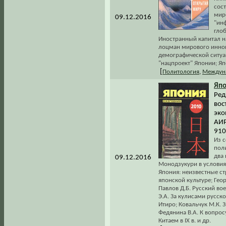
сос
мир
09.12.2016
"ин
гло
Иностранный капитал н
лоцман мирового иннов
демографической ситуа
"нацпроект" Японии; Яп
[
Политология
,
Междун
Япо
Ред
вос
эко
АИР
910
Из с
поли
два 
09.12.2016
Монодзукури в условиях
Япония: неизвестные с
японской культуре; Гео
Павлов Д.Б. Русский вое
Э.А. За кулисами русск
Итиро; Ковальчук М.К. 
Федянина В.А. К вопро
Китаем в IX в. и др.