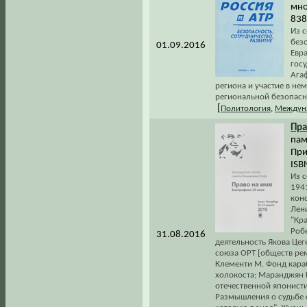
мно
838
Из с
без
01.09.2016
Евр
гос
Агаф
региона и участие в не
региональной безопасн
[
Политология
,
Междун
Пра
пам
При
ISB
Из с
1941
кон
Лен
"Кр
Роб
31.08.2016
деятельность Якова Це
союза ОРТ [обществ рем
Клементи М. Фонд караб
холокоста; Маранджян 
отечественной японисти
Размышления о судьбе с