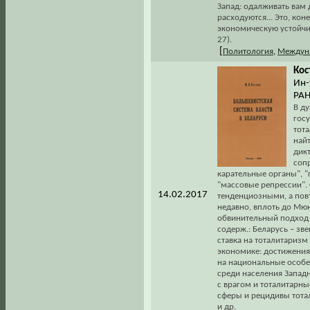
Запад: одалживать вам 
расходуются... Это, кон
экономическую устойчив
27).
[
Политология
,
Междун
Кос
Ин-
РАН
В д
гос
тот
най
дик
соп
карательные органы", "
"массовые репрессии".
14.02.2017
тенденциозными, а пов
недавно, вплоть до Мюн
обвинительный подход 
содерж.: Беларусь – зв
ставка на тоталитаризм
экономике: достижения 
на национальные особе
среди населения Западн
с врагом и тоталитарн
сферы и рецидивы тота
и др.