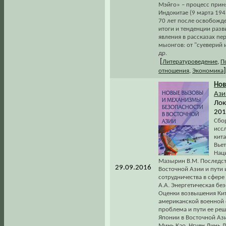
Мэйго» – процесс прин
Индокитае (9 марта 194
70 лет после освобожд
итоги и тенденции разв
явления в рассказах пе
мыонгов: от "суеверий
др.
[
Литературоведение
,
П
]
отношения
,
Экономика
Но
Ази
Лок
201
Сбо
исс
кит
Вьет
Нац
Мазырин В.М. Последст
29.09.2016
Восточной Азии и пути 
сотрудничества в сфер
А.А. Энергетическая бе
Оценки возвышения Кита
американской военной с
проблема и пути ее реш
Японии в Восточной Азии
Минь Као, Нгуен Динь 