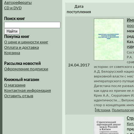
Авторефераты
Дата
CD и DVD
поступления
Поиск книг
Им
рос
меж
ред
Покупка книг
Каз
О цене и ценности книг
ISB
Оплата и доставка
Сос
Корзина
Р.А.
сра
Рассылка новостей
24.04.2017
истории: от советского
Оформление подписки
А.Д. Белорусский национ
верховной власти с мес
Книжный магазин
императорского путеше
О магазине
Дагестана после развал
Контактная информация
как одна из причин ее 
Крих А.А., Скуратович 
Оставить отзыв
идентичности...; Витух
спор о концепциях имп
[
История
,
Политология
Стр
Кит
пре