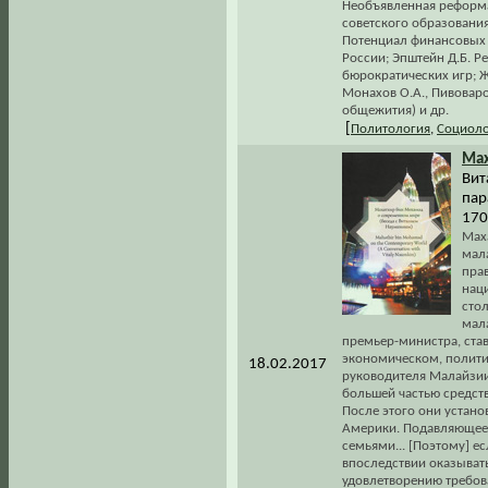
Необъявленная реформа
советского образования
Потенциал финансовых
России; Эпштейн Д.Б. Р
бюрократических игр; 
Монахов О.А., Пивоваро
общежития) и др.
[
Политология
,
Социоло
Мах
Вит
пара
170 
Мах
мала
пра
нац
сто
мала
премьер-министра, став
экономическом, полити
18.02.2017
руководителя Малайзии 
большей частью средст
После этого они устан
Америки. Подавляющее 
семьями... [Поэтому] е
впоследствии оказывать
удовлетворению требова