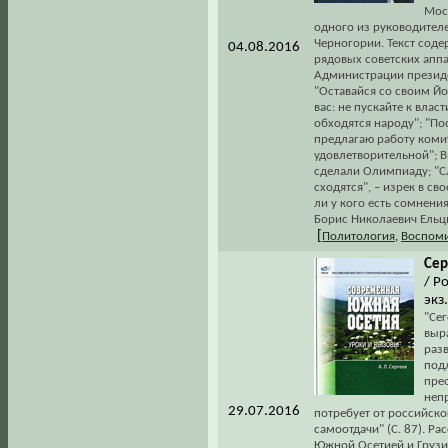
Мос
одного из руководител
Черногории. Текст сод
04.08.2016
рядовых советских апп
Администрации президен
"Оставайся со своим Йо
вас: не пускайте к вла
обходятся народу"; "По
предлагаю работу коми
удовлетворительной"; 
сделали Олимпиаду; "Сл
сходятся", – изрек в с
ли у кого есть сомнени
Борис Николаевич Ельци
[
Политология
,
Воспоми
Сер
/ Р
экз
"Се
выр
раз
под
пре
неп
29.07.2016
потребует от российско
самоотдачи" (С. 87). Р
Южной Осетией и Грузи