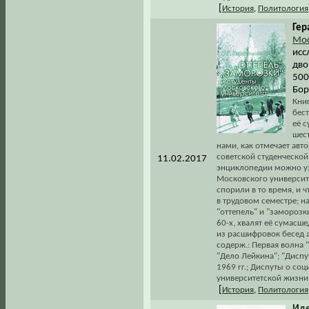
[
История
,
Политология
Гер
Мос
исс
двор
500
Бор
Кни
бес
её 
шес
нами, как отмечает авт
советской студенческой
11.02.2017
энциклопедии можно узн
Московского университе
спорили в то время, и ч
в трудовом семестре; 
"оттепель" и "заморозк
60-х, хвалят её сумасш
из расшифровок бесед 
содерж.: Первая волна 
"Дело Лейкина"; "Диспу
1969 гг.; Диспуты о со
университетской жизни.
[
История
,
Политология