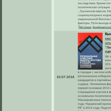
последствия. Кроме тог
политическая ситуация. 
...Грузинская версия; 
социокультурных кодов
национальной безопасн
факторы; Пути выхода и
[
История
,
Конфликтоло
Кын
мес
огр
"Ли
ISB
Цв. 
мон
201
рег
в городах с числом изб
региональное избирате
10.07.2016
кандидатов и партийных
содерж.: Изменения фе
первой половине 2014 
Сокращения участия в 
основными политически
Маскировочные техноло
году; Украинский кризи
PR" в 2014 году; Подго