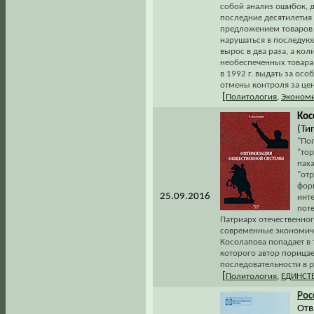
собой анализ ошибок, 
последние десятилетия
предложением товаров и
нарушаться в последующ
вырос в два раза, а кол
необеспеченных товарам
в 1992 г. выдать за ос
отмены контроля за цен
[
Политология
,
Эконом
Кос
(Ти
"По
"тор
паха
"от
фор
25.09.2016
инт
поте
Патриарх отечественно
современные экономиче
Косолапова попадает в 
которого автор порицае
последовательности в р
[
Политология
,
ЕДИНСТ
Рос
Отв