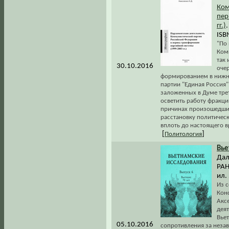
Ком
пер
гг.)
ISB
"По
Ком
так 
30.10.2016
оче
формированием в нижне
партии "Единая Россия"
заложенных в Думе тре
осветить работу фракци
причинах произошедших
расстановку политичес
вплоть до настоящего вр
[
]
Политология
Вье
Дал
РАН
ил.
Из с
Конс
Акс
дея
Вье
05.10.2016
сопротивления за незав