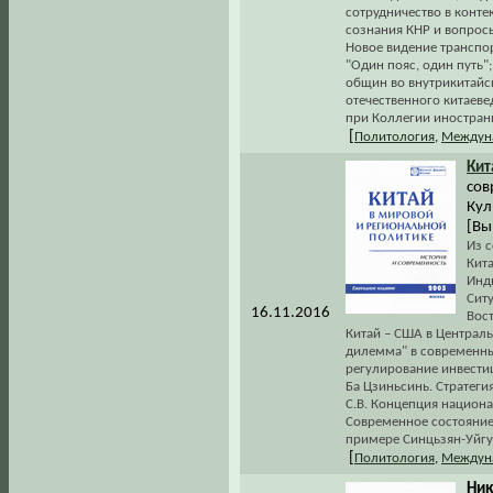
сотрудничество в конт
сознания КНР и вопросы
Новое видение транспо
"Один пояс, один путь"
общин во внутрикитайск
отечественного китаев
при Коллегии иностранн
[
Политология
,
Междун
Кит
сов
Кул
[Вы
Из 
Кита
Инди
Ситу
16.11.2016
Вост
Китай – США в Централь
дилемма" в современны
регулирование инвести
Ба Цзиньсинь. Стратеги
С.В. Концепция национ
Современное состояние 
примере Синцьзян-Уйгу
[
Политология
,
Междун
Ник