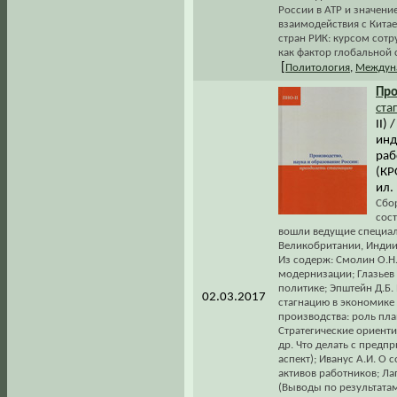
России в АТР и значен
взаимодействия с Китае
стран РИК: курсом сотр
как фактор глобальной 
[
Политология
,
Междун
Про
ста
II)
инд
раб
(КР
ил.
Сбо
сост
вошли ведущие специали
Великобритании, Индии,
Из содерж: Смолин О.Н
модернизации; Глазьев
политике; Эпштейн Д.Б
02.03.2017
стагнацию в экономике
производства: роль пл
Стратегические ориенти
др. Что делать с пред
аспект); Иванус А.И. О
активов работников; Ла
(Выводы по результата