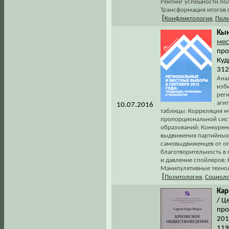
Рейтинг успешности пол
Трансформация итогов г
[
Конфликтология
,
Поли
Кын
мес
про
Куд
312
Ана
изб
рег
аги
10.07.2016
таблицы: Корреляция м
пропорциональной сист
образований; Конкуренц
выдвижения партийных 
самовыдвиженцев от оп
благотворительность в
и давление спойлеров; 
Манипулятивные техноло
[
Политология
,
Социоло
Кар
/ Ц
про
201
119