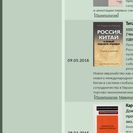
при
соз
и аннотации первых се
[
]
Политология
Тит
мир
(Че
ISB
Поп
Рос
пут
соб
09.05.2016
собс
роли
Новое евразийство как 
нового международного
Китая в системе глобал
сотрудничества в Евраз
торгово-экономических
[
Политология
,
Междун
Кар
Док
про
экз
Ано
его 