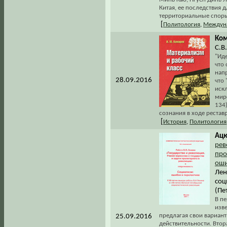
Китая, ее последствия 
территориальные споры
[
Политология
,
Междун
Ком
С.В
"Ид
что 
нап
28.09.2016
что 
иск
мир
134
сознания в ходе рестав
[
История
,
Политология
Ацю
рев
про
оши
Лен
соц
(Пе
В п
изве
предлагая свои вариан
25.09.2016
действительности. Втор