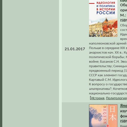
Иде
Общ
ори
М.:
ISB
Сбо
сост
Иде
вре
наполеоновской армий в
Польше в середине XIX в
21.01.2017
анархистов нач. ХХ в.;
политической борьбы; К
войне; Базанов С.Н. Э
правительству; Синицы
предвоенный период (19
СССР как элемент госу
Картавый С.М. Идеологич
К вопросу о государств
альтернатива?; Кочетко
национально-государст
[
История
,
Политология
Япо
изу
фон
ISB
Кни