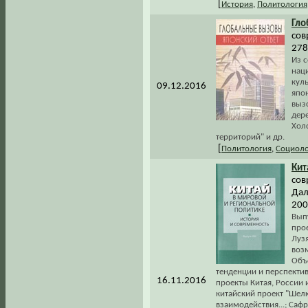
[
История
,
Политология
Гло
сов
278
Из 
наци
куль
09.12.2016
япо
вызо
дер
Хол
территорий" и др.
[
Политология
,
Социоло
Кит
сов
Дал
200
Вып
про
Лузя
возм
Объ
тенденции и перспектив
16.11.2016
проекты Китая, России 
китайский проект "Шел
взаимодействия...; Саф