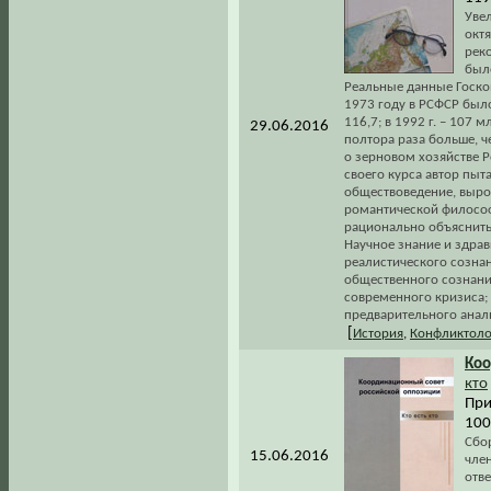
Увел
октя
рек
был
Реальные данные Госко
1973 году в РСФСР было 
116,7; в 1992 г. – 107 
29.06.2016
полтора раза больше, ч
о зерновом хозяйстве Р
своего курса автор пыт
обществоведение, выро
романтической философи
рационально объяснить
Научное знание и здрав
реалистического сознан
общественного сознания
современного кризиса; 
предварительного анали
[
История
,
Конфликтоло
Ко
кто
При
100
Сбо
15.06.2016
чле
отве