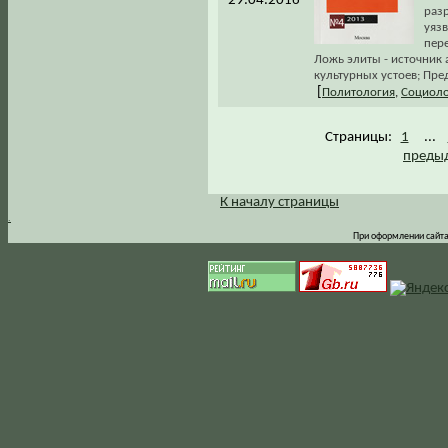
29.04.2016
раз
уяз
пере
Ложь элиты - источник
культурных устоев; Пр
[
Политология
,
Социоло
Страницы:
1
...
предыд
К началу страницы
.
При оформлении сайта