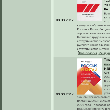
т Д
Ун-
Кн.
Во 
кит
03.03.2017
сотр
культуре и образовании
России и Китая; Ли Цз
торгово–экономического
Китайские трудовые миг
сотрудничество "мозгов
русского языка в высши
сотрудничества Китая и 
[
Политология
,
Междун
Тит
пар
ИДВ
экз
Обз
Вос
держ
съе
уст
03.03.2017
экономического развит
Восточной Азии и Азиа
2001 года – правовая о
Взаимодействие РФ и К