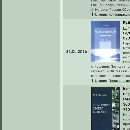
которую я знал": Жизнь
Священнослужители и ч
А. История России XX в
[
История
,
Конфликтоло
Куз
гг.
/
(ИД
023
Пер
меж
31.08.2016
пер
по 1
(195
отношения; Позиции по 
стремление Китая стать
взаимоотношения Китая 
[
История
,
Политология
Быч
не 
(АИ
300
910
Нет
кар
про
отве