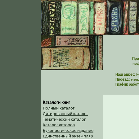
Про
неф
Наш адрес:
Мо
Проезд:
метр
График работ
Каталоги книг
Полный каталог
Датированный каталог
Тематический каталог
Каталог авторов
Букинистическое издание
Единственный экземпляр