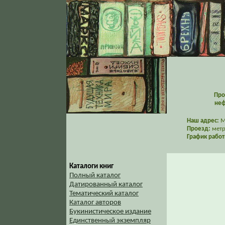
Про
неф
Наш адрес:
Мо
Проезд:
метр
График работ
Каталоги книг
Полный каталог
Датированный каталог
Тематический каталог
Каталог авторов
Букинистическое издание
Единственный экземпляр