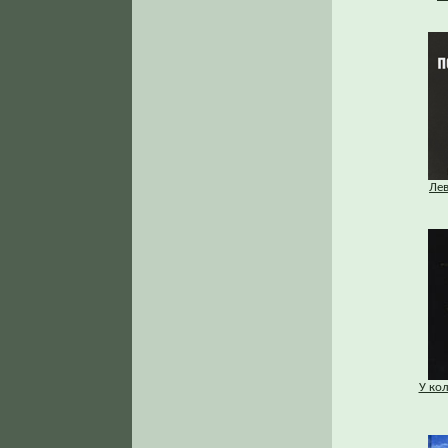
Ле
У ко