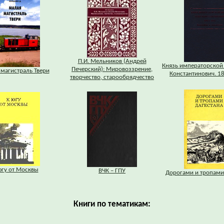
П.И. Мельников (Андрей
Князь императорской
Печерский): Мировоззрение,
магистраль Твери
Константинович. 1
творчество, старообрядчество
югу от Москвы
ВЧК – ГПУ
Дорогами и тропами
Книги по тематикам: