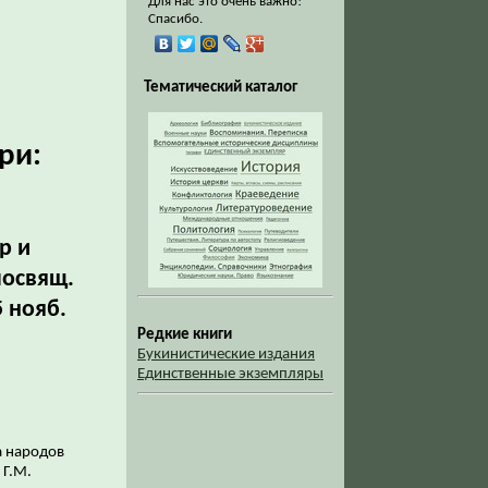
Для нас это очень важно!
Спасибо.
Тематический каталог
ри:
р и
посвящ.
5 нояб.
Редкие книги
Букинистические издания
Единственные экземпляры
а народов
 Г.М.