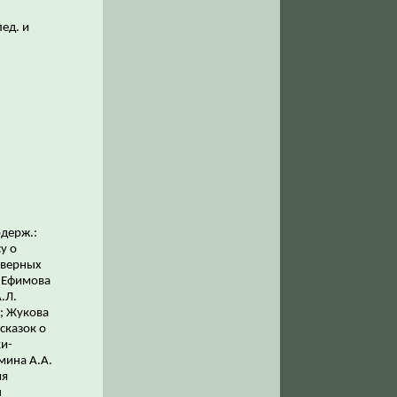
лед. и
одерж.:
у о
еверных
; Ефимова
.Л.
; Жукова
сказок о
ки-
мина А.А.
ия
ы