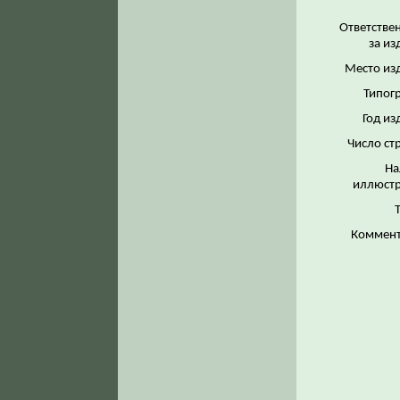
Ответстве
за из
Место из
Типог
Год из
Число ст
На
иллюстр
Коммент