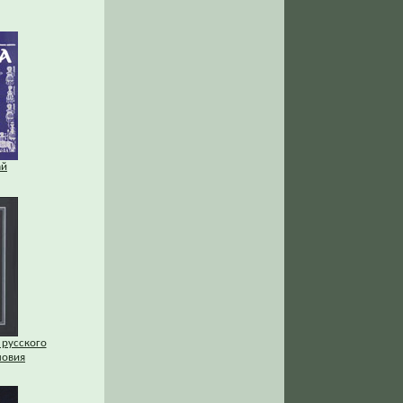
ай
 русского
ловия