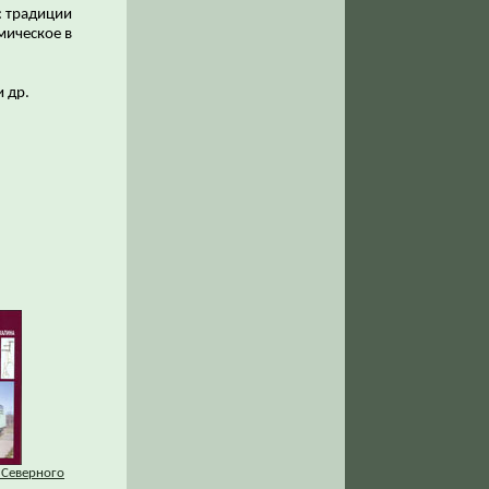
: традиции
мическое в
и др.
 Северного