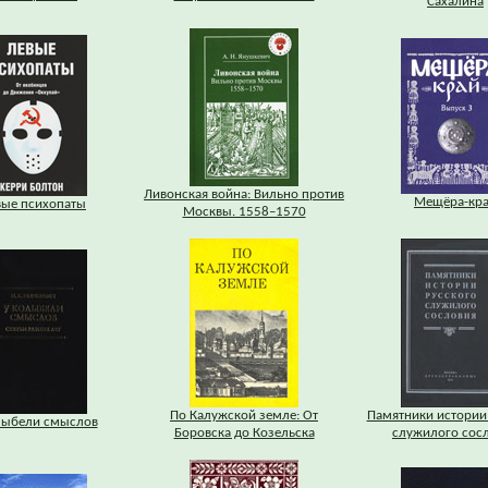
Сахалина
Ливонская война: Вильно против
Мещёра-кр
вые психопаты
Москвы. 1558–1570
По Калужской земле: От
Памятники истории
лыбели смыслов
Боровска до Козельска
служилого сос