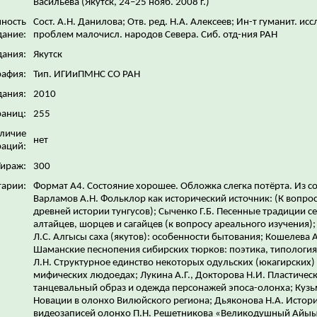
Васильева (Якутск, 24–25 нояб. 2008 г.)
нность
Сост. А.Н. Данилова; Отв. ред. Н.А. Алексеев; Ин-т гуманит. исс
дание:
проблем малочисл. народов Севера. Сиб. отд-ния РАН
дания:
Якутск
рафия:
Тип. ИГИиПМНС СО РАН
дания:
2010
раниц:
255
личие
нет
аций:
Тираж:
300
арии:
Формат А4. Состояние хорошее. Обложка слегка потёрта. Из с
Варламов А.Н. Фольклор как исторический источник: (К вопрос
древней истории тунгусов); Сыченко Г.Б. Песенные традиции с
алтайцев, шорцев и сагайцев (к вопросу ареального изучения)
Л.С. Алгысы саха (якутов): особенности бытования; Кошелева А
Шаманские песнопения сибирских тюрков: поэтика, типология
Л.Н. Структурное единство некоторых одульских (юкагирских) 
мифических людоедах; Лукина А.Г., Докторова Н.И. Пластичес
танцевальный образ и одежда персонажей эпоса-олонха; Кузь
Новации в олонхо Вилюйского региона; Дьяконова Н.А. Истор
видеозаписей олонхо П.Н. Решетникова «Великодушный Айы