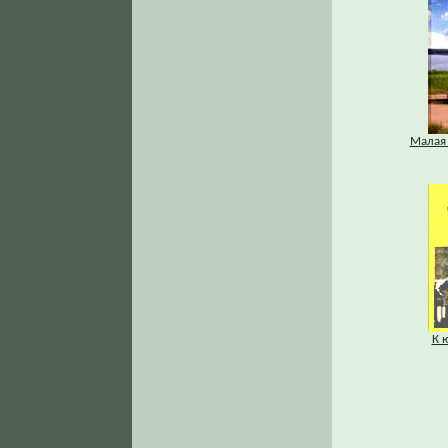
Малая 
К 