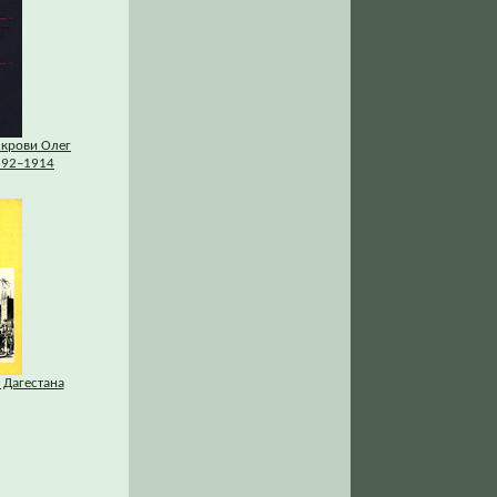
 крови Олег
892–1914
 Дагестана