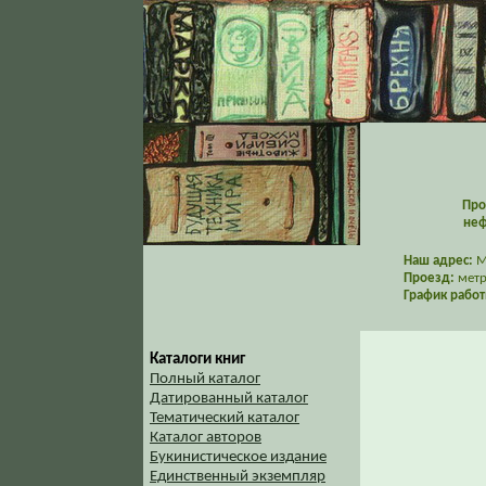
Про
неф
Наш адрес:
Мо
Проезд:
метр
График работ
Каталоги книг
Полный каталог
Датированный каталог
Тематический каталог
Каталог авторов
Букинистическое издание
Единственный экземпляр