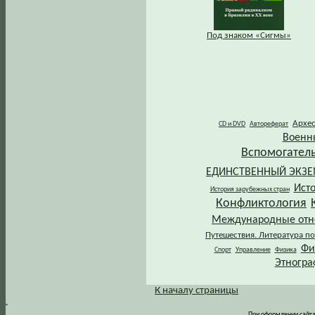
Под знаком «Сигмы»
Архе
CD и DVD
Автореферат
Военн
Вспомогател
ЕДИНСТВЕННЫЙ ЭКЗ
Ист
История зарубежных стран
Конфликтология
Международные от
Путешествия. Литература по
Фи
Спорт
Управление
Физика
Этногра
К началу страницы
.
При оформлении сайта