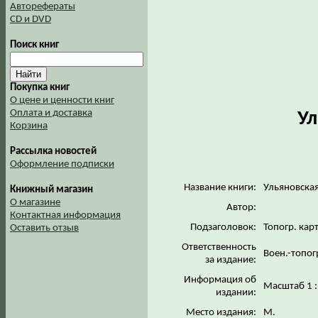
Авторефераты
CD и DVD
Поиск книг
Покупка книг
О цене и ценности книг
Оплата и доставка
Ул
Корзина
Рассылка новостей
Оформление подписки
Название книги:
Ульяновская
Книжный магазин
О магазине
Автор:
Контактная информация
Подзаголовок:
Топогр. кар
Оставить отзыв
Ответственность
Воен.-топог
за издание:
Информация об
Масштаб 1 :
издании:
Место издания:
М.