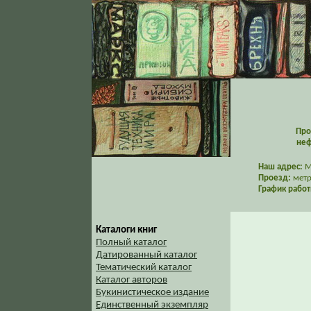
Про
неф
Наш адрес:
Мо
Проезд:
метр
График работ
Каталоги книг
Полный каталог
Датированный каталог
Тематический каталог
Каталог авторов
Букинистическое издание
Единственный экземпляр