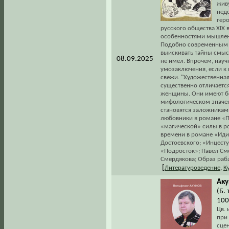
жив
нед
гер
русского общества XIX 
особенностями мышлен
Подобно современным 
выискивать тайны смысл
08.09.2025
не имел. Впрочем, науч
умозаключения, если к 
свежи. "Художественная
существенно отличается
женщины. Они имеют бо
мифологическом значен
становятся заложниками 
любовники в романе «Пр
«магической» силы в р
времени в романе «Идио
Достоевского; «Инцесту
«Подросток»; Павел См
Смердякова; Образ раба
[
Литературоведение
,
К
Аку
(Б.
100
Цв. 
при
сцен