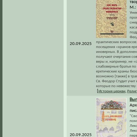
тво
М.: 
Уме
про
смер
кас
под
Фео
практических вопросов:
20.09.2025
посещения «храмов ере
иноверных. В дополнен
получают очертания со
веры и, например, не «
слабоверные братья по
еретические храмы без
возможно [также] в тра
Св. Феодор Студит учит 
которые по невежеству 
[
История церкви
,
Рели
Выг
Арх
пис
"Сво
помо
Лек
Лек
20.09.2025
перв