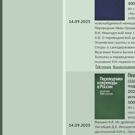
300
Из 
«бе
XVII
14.09.2025
новонайденный немецкий
Переводчик Иван Орешек
Я.И. Ништадтский мир 1
А.В. О переводческой д
Этнические группы и язы
Споры о самодержавии в 
Фрагмент Книги Бытия в
Толмачи и переводчики
половине XVI–первой пол
[
История
,
Языкознание
Пер
сто
под
2023
ист
500
Из 
посо
вопр
Вершин К.В. Из древнер
14.09.2025
Лисейцев Д.В. Имущест
десятилетий XVII в.; П