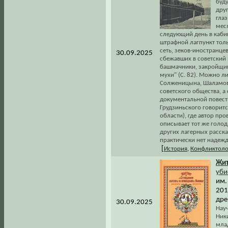
буд
друг
глаз
меся
следующий день в кабин
штрафной лагпункт толь
сеть, зеков-иностранце
30.09.2025
сбежавших в советский 
башмачники, закройщик
мухи" (С. 82). Можно ли
Солженицына, Шаламова
советского общества, а
документальной повести
Грудзиньского говоритс
области), где автор пр
описывает тот же голод
других лагерных расска
практически нет надеж
[
История
,
Конфликтоло
Жи
уби
им.
201
дре
30.09.2025
Нау
Ник
мла