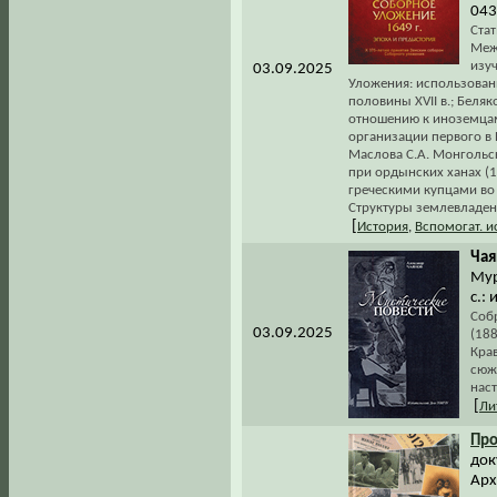
043
Стат
Меж
изуч
03.09.2025
Уложения: использован
половины XVII в.; Беля
отношению к иноземцам
организации первого в 
Маслова С.А. Монгольск
при ордынских ханах (1
греческими купцами во 
Структуры землевладения
[
История
,
Вспомогат. 
Чая
Мур
с.:
Соб
03.09.2025
(18
Кра
сюж
нас
[
Ли
Про
док
Арх