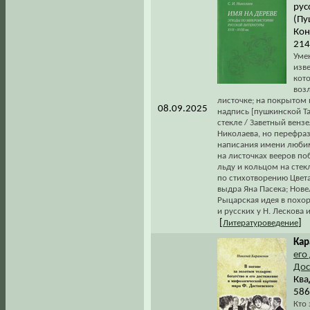
рус
(Пу
Кон
214
Умен
изв
кот
возл
листочке; на покрытом 
08.09.2025
надпись [пушкинской Т
стекле / Заветный вензе
Николаева, но перефра
написания имени любимо
на листочках вееров по
льду и кольцом на стекл
по стихотворению Цвета
выдра Яна Пасека; Нове
Рыцарская идея в похо
и русских у Н. Лескова и
[
]
Литературоведение
Кар
его
Дос
Ква
586
Кто