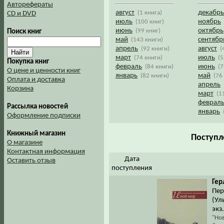
Авторефераты
август
декабрь
(1 книга)
CD и DVD
июль
ноябрь
(100 книг)
июнь
октябрь
(99 книг)
Поиск книг
май
сентябр
(143 книги)
апрель
август
(92 книги)
(
март
июль
(74 книги)
(5
Покупка книг
февраль
июнь
(84 книги)
(7
О цене и ценности книг
январь
май
(82 книги)
(76
Оплата и доставка
апрель
Корзина
март
(1
феврал
Рассылка новостей
январь
Оформление подписки
Книжный магазин
Поступл
О магазине
Контактная информация
Дата
Оставить отзыв
поступления
Гер
Пер
(Ул
экз
"Нов