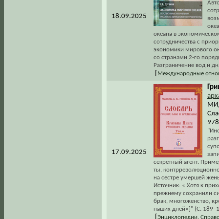
Авт
сот
18.09.2025
возм
оке
океана в экономическо
сотрудничества с прио
экономики мирового оке
со странами 2-го поряд
Разграничение вод и дн
[
Международные отно
Гри
арх
МИД
Сла
978
"Ин
разг
супо
17.09.2025
запи
секретный агент. Пример
ты, контрреволюционное
на сестре умершей жен
Источник: «.Хотя к прих
прежнему сохранили сил
брак, многоженство, кр
наших дней»]" (С. 189–1
[
Энциклопедии. Справ