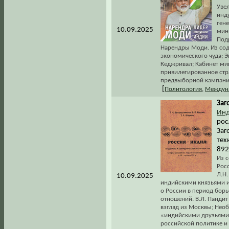
Увел
инд
ген
10.09.2025
мини
Под
Нарендры Моди. Из соде
экономического чуда; Э
Кеджривал; Кабинет ми
привилегированное стр
предвыборной кампании 
[
Политология
,
Междун
Заг
Инд
рос
Заг
тех
892
Из 
Росс
Л.Н.
10.09.2025
индийскими князьями и
о России в период бор
отношений. В.Л. Пандит
взгляд из Москвы; Нео
«индийскими друзьями»
российской политике и 