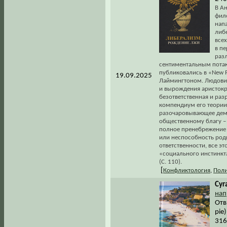
В Ан
фил
нап
либ
все
в п
раз
сентиментальным потак
публиковались в «New 
19.09.2025
Лаймингтоном. Людович
и вырождения аристокра
безответственная и ра
компендиум его теории,
разочаровывающее демо
общественному благу – 
полное пренебрежение о
или неспособность род
ответственности, все э
«социального инстинкта
(С. 110).
[
Конфликтология
,
Поли
Суг
нап
Отв
pie
316