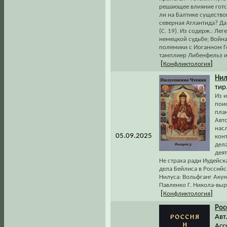
решающее влияние готск
ли на Балтике существо
северная Атлантида? Да
(С. 19). Из содерж.: Ле
немецкой судьбе; Война
полемики с Иоганном Г
тамплиер Либенфельз и
[
]
Конфликтология
Нил
тир
Из и
поис
план
Авт
нас
05.09.2025
конт
дела
дея
Не страха ради Иудейск
дела Бейлиса в Российс
Нилуса: Вольфганг Акун
Павленко Г. Никола-выр
[
]
Конфликтология
Рос
Авт.
Асс