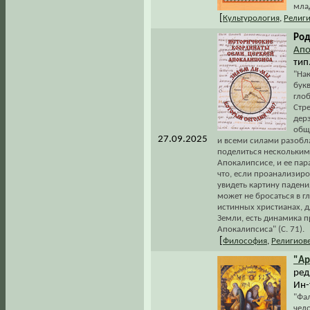
мла
[
Культурология
,
Религ
Род
Апо
тип.
"На
бук
гло
Стр
дер
общ
27.09.2025
и всеми силами разобла
поделиться нескольки
Апокалипсисе, и ее пар
что, если проанализиро
увидеть картину падени
может не бросаться в 
истинных христианах, д
Земли, есть динамика 
Апокалипсиса" (С. 71).
[
Философия
,
Религиов
"Ар
ред
Ин-
"Фа
чело