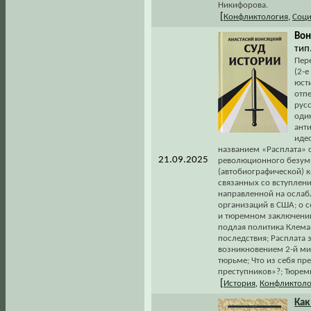
Никифорова.
[
Конфликтология
,
Соци
Вон
тип.
Пере
(2-е
юсти
отп
русс
оди
ант
иде
названием «Расплата» 
21.09.2025
революционного безуми
(автобиографической) к
связанных со вступлени
направленной на ослаб
организаций в США; о с
и тюремном заключении.
подлая политика Клема
последствия; Расплата 
возникновением 2-й мир
тюрьме; Что из себя п
преступников»?; Тюремн
[
История
,
Конфликтоло
Как