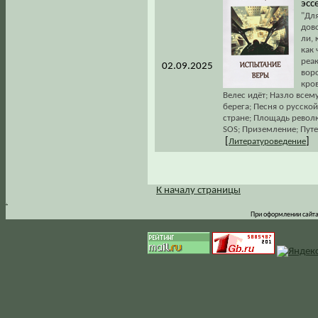
эсс
"Для
дово
ли, 
как 
реак
02.09.2025
воро
кров
Велес идёт; Назло всем
берега; Песня о русской
стране; Площадь револю
SOS; Приземление; Путеш
[
]
Литературоведение
К началу страницы
.
При оформлении сайта