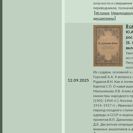
опасности и свершения 
переводчиков, толмачей
[
История
,
Международ
]
дисциплины
В с
Ю.А
рос
(Б. 
вкл
Уве
исс
Пет
кол
Из содерж. основной ч.
Горский А.А. К вопросу
12.09.2025
Рудаков В.Н. Как и поч
Карпов С.П. О навигации
Мельникова Л.В. Алексан
министры народного пр
(1902–1904 гг.); Козло
1914–1917 гг.; Иванова 
период позднего стали
одежды в СССР и журна
проектов В.П. Данилова
Д.Б. Десантная операци
военных аналитиков и д