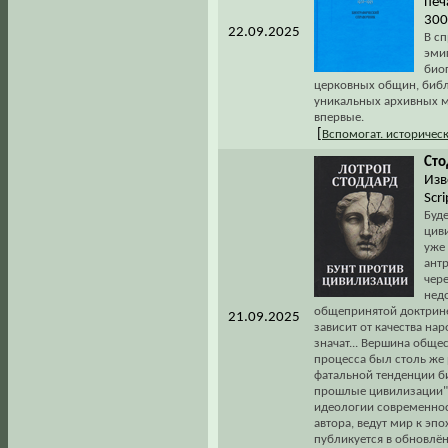
печа
300
22.09.2025
В с
эмиг
био
церковных общин, библ
уникальных архивных м
впервые.
[
Вспомогат. историчес
Сто
Изв
Scri
Буд
циви
уже
ант
чер
недо
общепринятой доктрине 
21.09.2025
зависит от качества на
значат... Вершина общес
процесса был столь же 
фатальной тенденции би
прошлые цивилизации" (
идеологии современнос
автора, ведут мир к эп
публикуется в обновлё