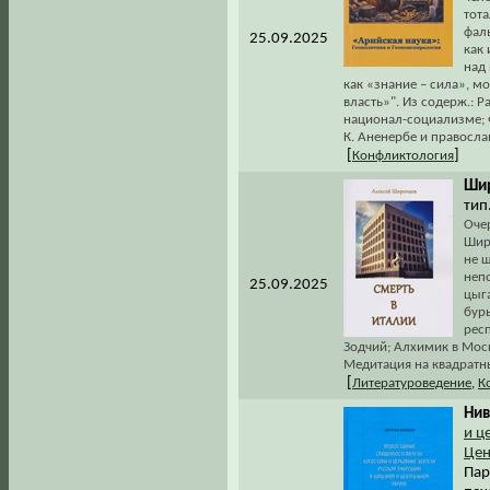
тот
фаль
25.09.2025
как 
над 
как «знание – сила», мо
власть»". Из содерж.: 
национал-социализме; 
К. Аненербе и правосла
[
]
Конфликтология
Шир
тип.
Очер
Широ
не ш
непо
25.09.2025
цыг
бурь
респ
Зодчий; Алхимик в Моск
Медитация на квадратн
[
Литературоведение
,
К
Нив
и ц
Цен
Пар