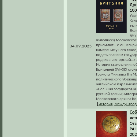
Дре
100
Увел
Куль
вел
Дол
де у
живописец Московское 
приемлют... И он, Квир
04.09.2025
намерение у него такое
подать великим государя
родился, люторской...». 
История становления о
Британией XVI–XIX стол
Грамота Филиппа II и 
политического убежища
английском парламенте;
«Большая государева кн
русской армии; Автогра
Московского архива Ко
[
История
,
Международ
Соб
лет
Отв
РАН
202