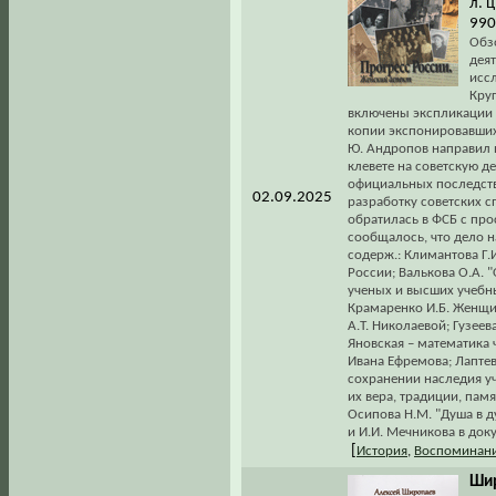
л. 
990
Обз
дея
исс
Круг
включены экспликации 
копии экспонировавшихс
Ю. Андропов направил в
клевете на советскую де
официальных последств
02.09.2025
разработку советских с
обратилась в ФСБ с про
сообщалось, что дело н
содерж.: Климантова Г
России; Валькова О.А. 
ученых и высших учебны
Крамаренко И.Б. Женщин
А.Т. Николаевой; Гузеев
Яновская – математика 
Ивана Ефремова; Лаптев
сохранении наследия уч
их вера, традиции, пам
Осипова Н.М. "Душа в д
и И.И. Мечникова в док
[
История
,
Воспоминани
Шир