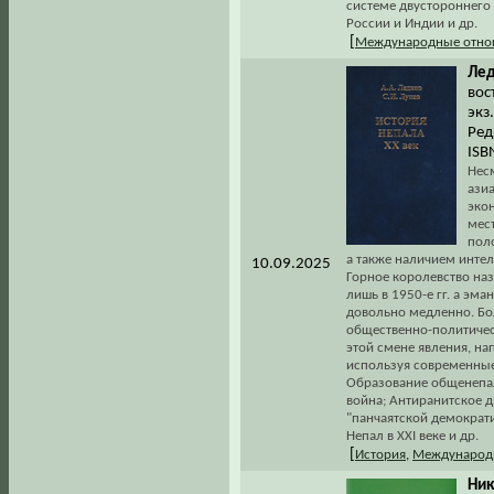
системе двустороннего 
России и Индии и др.
[
Международные отно
Лед
вос
экз
Ред
ISB
Нес
ази
эко
мес
пол
а также наличием инте
10.09.2025
Горное королевство на
лишь в 1950-е гг. а эм
довольно медленно. Бо
общественно-политичес
этой смене явления, н
используя современные
Образование общенепал
война; Антиранитское д
"панчаятской демократи
Непал в XXI веке и др.
[
История
,
Международ
Ник