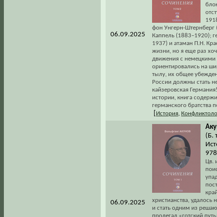
бло
отс
191
фон Унгерн-Штернберг (
06.09.2025
Каппель (1883–1920); г
1937) и атаман П.Н. Кр
жизни, но я еще раз хоч
движения с немецкими 
ориентировались на шир
тылу, их общее убежде
России должны стать не
кайзеровская Германия
истории, книга содерж
германского братства п
[
История
,
Конфликтоло
Аку
(Б.
Ист
978
Цв. 
пои
упад
пос
кра
христианства, удалось 
06.09.2025
и стать одним из решаю
пролегал «готский путь