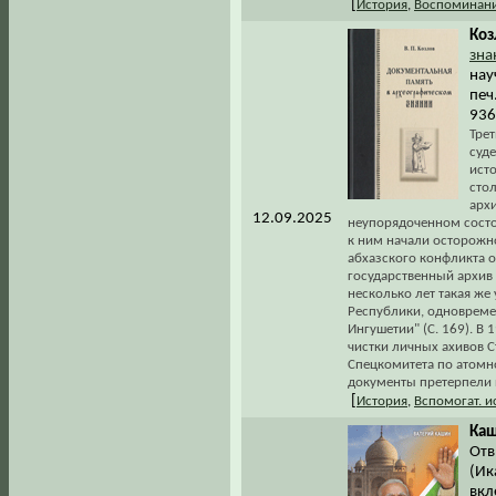
[
История
,
Воспоминани
Коз
зна
нау
печ
936
Трет
суд
ист
сто
архи
12.09.2025
неупорядоченном состоян
к ним начали осторожно 
абхазского конфликта о
государственный архив 
несколько лет такая же
Республики, одновреме
Ингушетии" (С. 169). В
чистки личных ахивов С
Спецкомитета по атомно
документы претерпели п
[
История
,
Вспомогат. 
Каш
Отв
(Ика
вкл