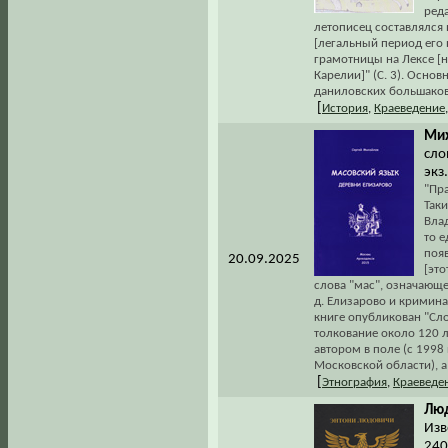
ред
летописец составлялся
[легальный период его 
грамотницы на Лексе [
Карелии]" (С. 3). Осно
даниловских большаков
[
История
,
Краеведение
Мих
сло
экз
"Пра
Таки
Влад
то е
поя
20.09.2025
[это
слова "мас", означающе
д. Елизарово и криминал
книге опубликован "Сло
толкование около 120 
автором в поле (с 1998
Московской области), а
[
Этнография
,
Краеведе
Люд
Изв
240 