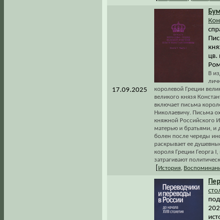
Бум
Кон
спр
Пис
кня
цв.
Ром
В и
лич
королевой Греции вели
17.09.2025
великого князя Констан
включает письма корол
Николаевичу. Письма ох
княжной Российского И
матерью и братьями, и 
болен после череды ин
раскрывает ее душевные
короля Греции Георга I
затрагивают политическ
[
История
,
Воспоминани
Пер
сто
под
2025
ист