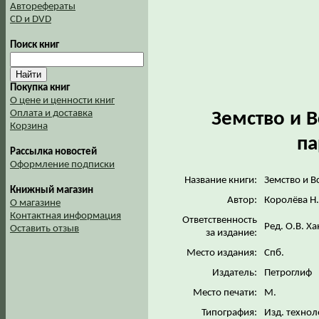
Авторефераты
CD и DVD
Поиск книг
Покупка книг
О цене и ценности книг
Оплата и доставка
Земство и 
Корзина
па
Рассылка новостей
Оформление подписки
Название книги:
Земство и В
Книжный магазин
Автор:
Королёва Н.
О магазине
Контактная информация
Ответственность
Ред. О.В. Х
Оставить отзыв
за издание:
Место издания:
Спб.
Издатель:
Петроглиф
Место печати:
М.
Типография:
Изд. техно