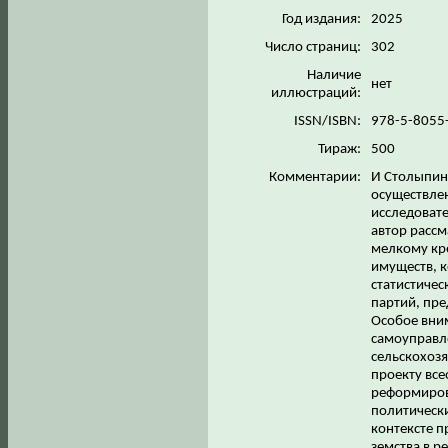
Год издания:
2025
Число страниц:
302
Наличие
нет
иллюстраций:
ISSN/ISBN:
978-5-8055
Тираж:
500
Комментарии:
И Столыпин
осуществлен
исследоват
автор рассм
мелкому кр
имуществ, 
статистичес
партий, пре
Особое вни
самоуправл
сельскохоз
проекту все
реформиров
политически
контексте п
земства в р