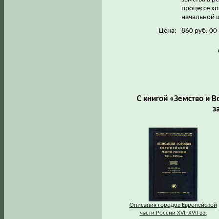
процессе х
начальной 
Цена:
860 руб. 00
С книгой «Земство и В
з
Описания городов Европейской
части России XVI–XVII вв.