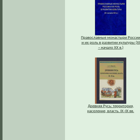
Православные монастыри Росси
и их роль в развитии культуры (XI
– начало XX в.)
Древняя Русь: территория,
население, власть. IХ–IХ вв.