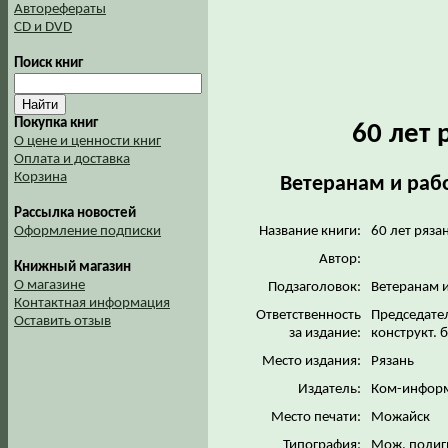
Авторефераты
CD и DVD
Поиск книг
Покупка книг
60 лет 
О цене и ценности книг
Оплата и доставка
Корзина
Ветеранам и рабо
Рассылка новостей
Название книги:
60 лет ряза
Оформление подписки
Автор:
Книжный магазин
О магазине
Подзаголовок:
Ветеранам и
Контактная информация
Ответственность
Председатель
Оставить отзыв
за издание:
конструкт. 
Место издания:
Рязань
Издатель:
Ком-инфор
Место печати:
Можайск
Типография:
Мож. полиг