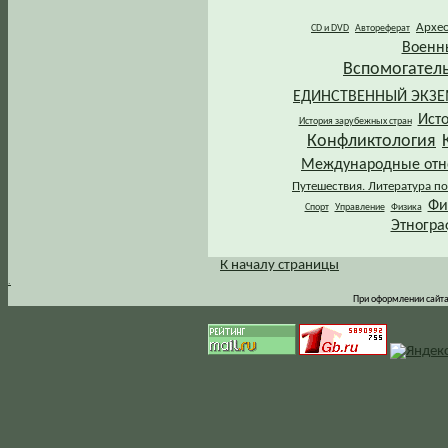
Архе
CD и DVD
Автореферат
Военн
Вспомогател
ЕДИНСТВЕННЫЙ ЭКЗ
Ист
История зарубежных стран
Конфликтология
Международные от
Путешествия. Литература по
Фи
Спорт
Управление
Физика
Этногра
К началу страницы
.
При оформлении сайта