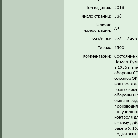
Год издания:
2018
Число страниц:
536
Наличие
да
иллюстраций:
ISSN/ISBN:
978-5-8493
Тираж:
1500
Комментарии:
Состояние х
На мел. бум
в 1955 г. в
обороны ССС
союзное ОКБ
контроля дл
воздух комп
обороны и р
были переда
производил 
получило с
контроля дл
к этому доб
ракета Х-15
подготовить