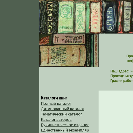
Про
неф
Наш адрес:
Мо
Проезд:
метр
График работ
Каталоги книг
Полный каталог
Датированный каталог
Тематический каталог
Каталог авторов
Букинистическое издание
Единственный экземпляр