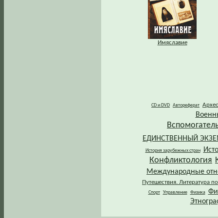
Имяславие
Архе
CD и DVD
Автореферат
Военн
Вспомогател
ЕДИНСТВЕННЫЙ ЭКЗ
Ист
История зарубежных стран
Конфликтология
Международные от
Путешествия. Литература по
Фи
Спорт
Управление
Физика
Этногра