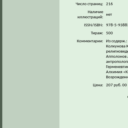
Число страниц:
216
Наличие
нет
иллюстраций:
ISSN/ISBN:
978-5-9388
Тираж:
500
Комментарии:
Из содерж.:
Колкунова К
религиоведе
Апполонов А
антропологи
Герменевтик
Алхимия «Кн
Возрождение
Цена:
207 руб. 00