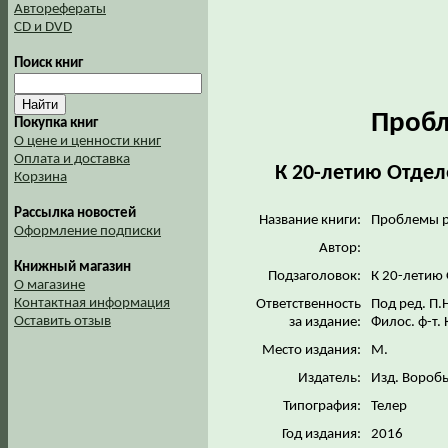
Авторефераты
CD и DVD
Поиск книг
Пробл
Покупка книг
О цене и ценности книг
Оплата и доставка
К 20-летию Отдел
Корзина
Рассылка новостей
Название книги:
Проблемы р
Оформление подписки
Автор:
Книжный магазин
Подзаголовок:
К 20-летию
О магазине
Контактная информация
Ответственность
Под ред. П.
Оставить отзыв
за издание:
Филос. ф-т.
Место издания:
М.
Издатель:
Изд. Воробь
Типография:
Телер
Год издания:
2016