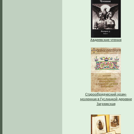
Авдеевские чтения
Старообрядческий храм-
моленная в Гуслицкой деревне
Загряжская