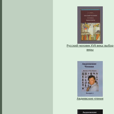
Русский человек XVII века: выбор
веры
Авдеевские чтения