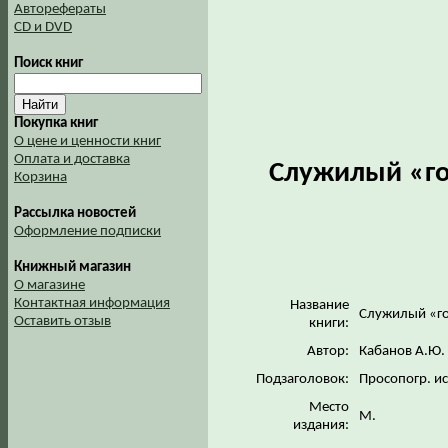
Авторефераты
CD и DVD
Поиск книг
Покупка книг
О цене и ценности книг
Оплата и доставка
Служилый «го
Корзина
Рассылка новостей
Оформление подписки
Книжный магазин
О магазине
Контактная информация
Название
Служилый «го
Оставить отзыв
книги:
Автор:
Кабанов А.Ю.
Подзаголовок:
Просопогр. и
Место
М.
издания: