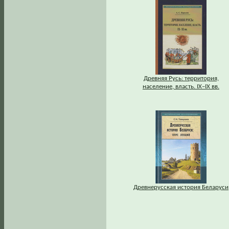
Древняя Русь: территория,
население, власть. IХ–IХ вв.
Древнерусская история Беларуси