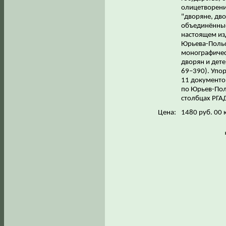
олицетворени
"дворяне, дв
объединённые
настоящем из
Юрьева-Польс
монографичес
дворян и дете
69–390). Упо
11 документо
по Юрьев-Пол
столбцах РГА
Цена:
1480 руб. 00 