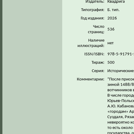
Издатель:
Квадрига
Типография:
Б. тип.
Год издания:
2026
Число
536
страниц:
Наличие
нет
иллюстраций:
ISSN/ISBN:
978-5-91791
Тираж:
500
Серия:
Исторические
Комментарии:
"После присо
зимой 1488/8
вотчинников в
В числе горо
Юрьев-Польски
А.Ю. Кабанов
«городам» Ар
Суздаля, Ряза
невероятно ко
то есть окол
государства,