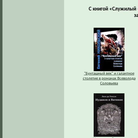
С книгой «Служилый 
з
"Бунташный век" и галантное
столетие в романах Всеволода
Соловьева