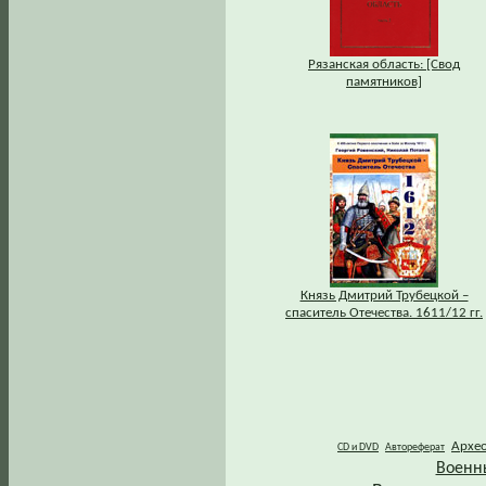
Рязанская область: [Свод
памятников]
Князь Дмитрий Трубецкой –
спаситель Отечества. 1611/12 гг.
Архе
CD и DVD
Автореферат
Военн