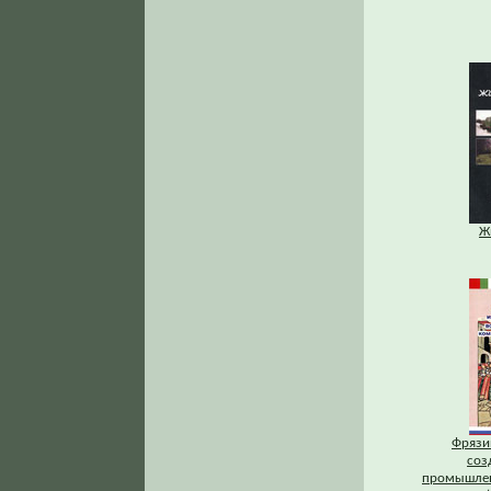
Ж
Фрязи
соз
промышлен