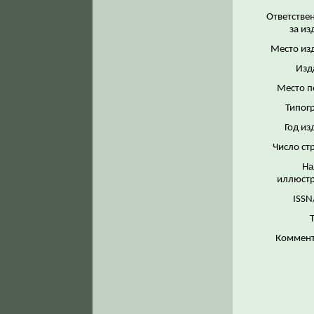
Ответстве
за из
Место из
Изд
Место п
Типог
Год из
Число ст
На
иллюстр
ISSN
Коммент