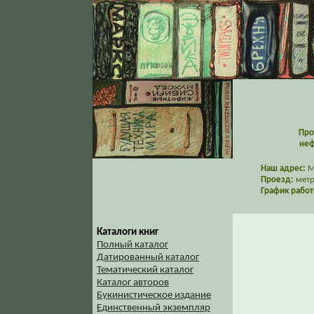
Про
неф
Наш адрес:
Мо
Проезд:
метр
График работ
Каталоги книг
Полный каталог
Датированный каталог
Тематический каталог
Каталог авторов
Букинистическое издание
Единственный экземпляр