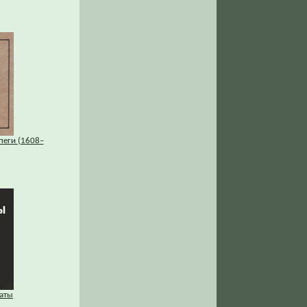
пеги (1608–
аты