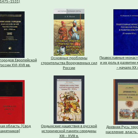
(1475–1531)
Православные монаст
Основные проблемы
городов Европейской
и их роль в развитии 
строительства Вооруженных сил
оссии XVI–XVII вв.
– начало XX в
России
кая область: [Свод
Ордынские нашествия в русской
Древняя Русь: тер
памятников]
исторической памяти середины
население, власть. 
XIII – XVIII в.