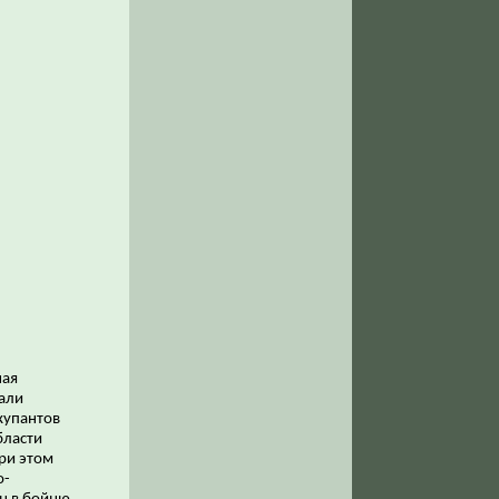
шая
али
купантов
бласти
ри этом
о-