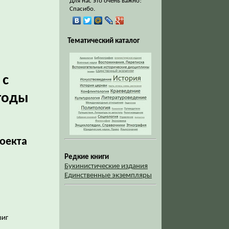
Для нас это очень важно!
Спасибо.
Тематический каталог
 с
годы
роекта
Редкие книги
Букинистические издания
Единственные экземпляры
виг