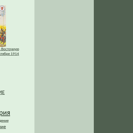
а Восточную
ктябре 1914
ИЕ
рия
дение
ние