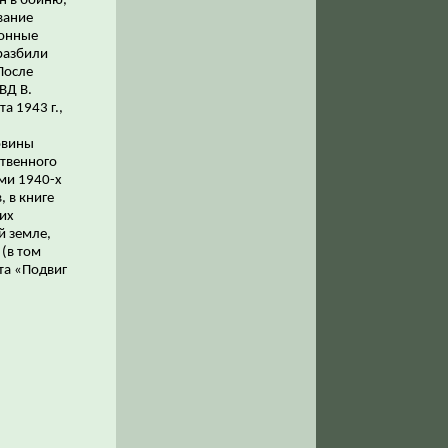
н в бойню,
вание
ронные
разбили
 После
ВД В.
а 1943 г.,
овины
ственного
ми 1940-х
 в книге
их
й земле,
 (в том
та «Подвиг