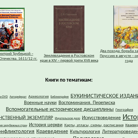
Два похода: борьба з
митрий Трубецкой –
Землевладение в Ростовском
Пруссию в августе – о
Отечества. 1611/12 гг.
крае в XIV – первой трети XVII века
года
Книги по тематикам:
БУКИНИСТИЧЕСКОЕ ИЗДАН
Археология
 и DVD
Автореферат
Библиография
Военные науки
Воспоминания. Переписка
Вспомогательные исторические дисциплины
География
Исто
НСТВЕННЫЙ ЭКЗЕМПЛЯР
Искусствоведение
Издательское дело
История церкви
Карты, атласы, схемы, расписания
Кваеве
ия зарубежных стран
онфликтология
Краеведение
Культурология
Литературоведе