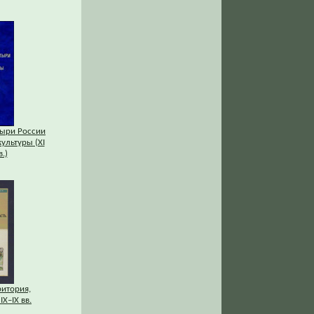
ыри России
культуры (XI
.)
ритория,
IХ–IХ вв.