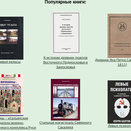
Популярные книги:
К истории древних трактов
Дневник Яна Петра Са
ивые рельсы
Восточного Подмосковья и
1611)
Замосковья
ны – итальянские
Стальная магистраль Северного
датели военно-
Левые психоп
Сахалина
ного комплекса Руси