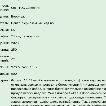
нность
Сост. Н.С. Сапелкин
дание:
дания:
Воронеж
атель:
Центр.-Чернозём. кн. изд-во
ечати:
М.
рафия:
Т8 изд. технологии
дания:
2023
раниц:
280
личие
да
аций:
/ISBN:
978-5-7458-1337-5
Тираж:
500
арии:
Формат А4. "Было бы наивным полагать, что [поначалу разре
открывать церкви и проводить богослужения] гитлеровцы жел
православию добра. Внешне благожелательное отношение ок
продолжалось недолго. Уже в ноябре 1942 г. в Воронежской о
фиксируются случаи изъятия храмов под склады и конюшни. П
закрытые церкви подвергались разграблению. Так, в селе Стар