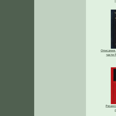
Описания 
части Р
Рязанс