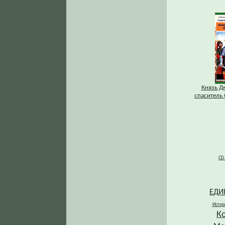
Князь Д
спаситель 
CD
ЕДИ
Истор
К