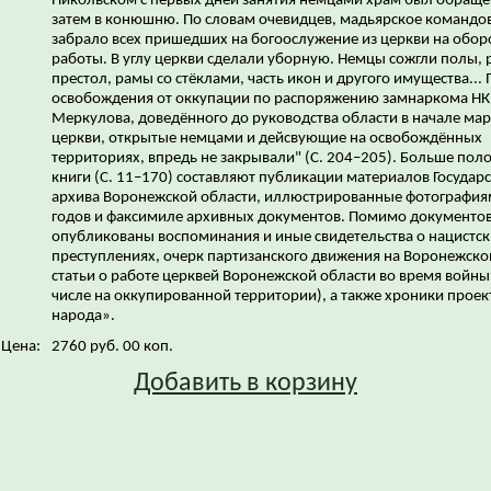
Никольском с первых дней занятия немцами храм был обращё
затем в конюшню. По словам очевидцев, мадьярское командо
забрало всех пришедших на богоослужение из церкви на обо
работы. В углу церкви сделали уборную. Немцы сожгли полы, 
престол, рамы со стёклами, часть икон и другого имущества...
освобождения от оккупации по распоряжению замнаркома НК
Меркулова, доведённого до руководства области в начале март
церкви, открытые немцами и дейсвующие на освобождённых
территориях, впредь не закрывали" (С. 204–205). Больше пол
книги (С. 11–170) составляют публикации материалов Государ
архива Воронежской области, иллюстрированные фотография
годов и факсимиле архивных документов. Помимо документов,
опубликованы воспоминания и иные свидетельства о нацистск
преступлениях, очерк партизанского движения на Воронежско
статьи о работе церквей Воронежской области во время войны
числе на оккупированной территории), а также хроники проек
народа».
Цена:
2760 руб. 00 коп.
Добавить в корзину