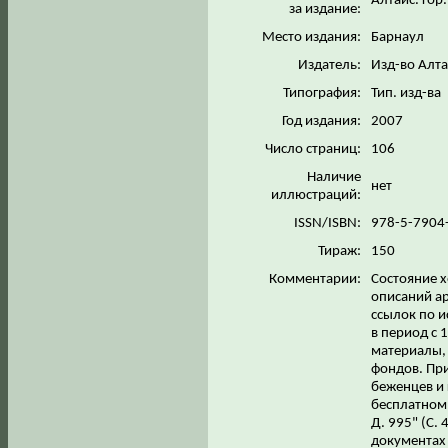
Алтайс. гор.
за издание:
Место издания:
Барнаул
Издатель:
Изд-во Алтай
Типография:
Тип. изд-ва
Год издания:
2007
Число страниц:
106
Наличие
нет
иллюстраций:
ISSN/ISBN:
978-5-7904
Тираж:
150
Комментарии:
Состояние х
описаний а
ссылок по 
в период с 
материалы, 
фондов. Пр
беженцев и
бесплатном 
Д. 995" (С.
документах 