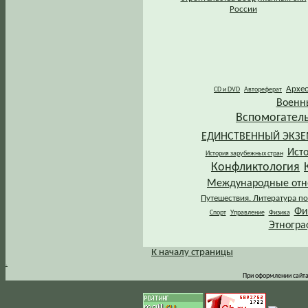
России
Архе
CD и DVD
Автореферат
Военн
Вспомогател
ЕДИНСТВЕННЫЙ ЭКЗ
Ист
История зарубежных стран
Конфликтология
Международные от
Путешествия. Литература по
Фи
Спорт
Управление
Физика
Этногра
К началу страницы
.
При оформлении сайта