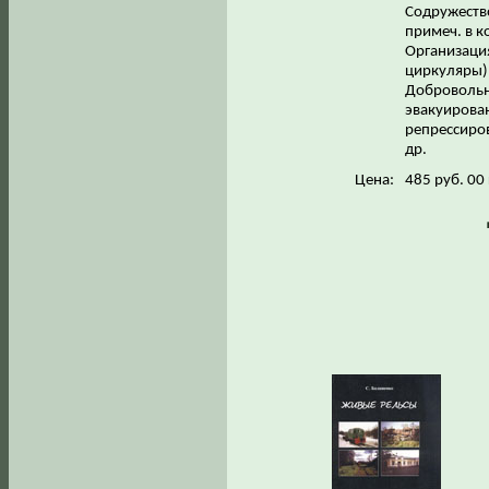
Содружество
примеч. в ко
Организаци
циркуляры);
Добровольн
эвакуирова
репрессиров
др.
Цена:
485 руб. 00