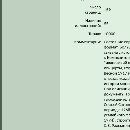
Число
159
страниц:
Наличие
да
иллюстраций:
Тираж:
10000
Комментарии:
Состояние хо
формат. Боль
связана с ист
г. Композитор
"ивановский 
концерты, Вто
Весной 1917 г
отъезда усадь
истории моно
При описании 
документы ар
также длител
Софьей Сатино
период с 1968
усадебного ф
1974), строи
С.В. Рахманин