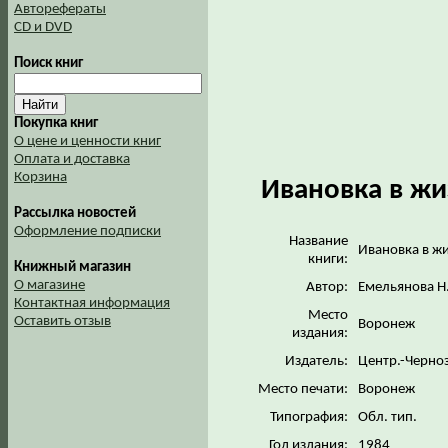
Авторефераты
CD и DVD
Поиск книг
Покупка книг
О цене и ценности книг
Оплата и доставка
Корзина
Ивановка в жи
Рассылка новостей
Оформление подписки
Название
Ивановка в ж
книги:
Книжный магазин
О магазине
Автор:
Емельянова Н
Контактная информация
Место
Оставить отзыв
Воронеж
издания:
Издатель:
Центр.-Черноз
Место печати:
Воронеж
Типография:
Обл. тип.
Год издания:
1984