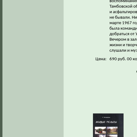
воспоминания
Тамбовской о
и асфальтиров
не бывали. Ни
марте 1967 го
была команди
добраться от 
Вечером в зал
жизни и твор
слушали и муз
Цена:
690 руб. 00 к