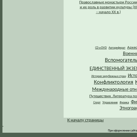
Православные монастыри Росси
и их роль в развитии культуры (XI
– начало XX в.)
Архе
CD и DVD
Автореферат
Военн
Вспомогател
ЕДИНСТВЕННЫЙ ЭКЗ
Ист
История зарубежных стран
Конфликтология
Международные от
Путешествия. Литература по
Фи
Спорт
Управление
Физика
Этногра
К началу страницы
.
При оформлении сайта