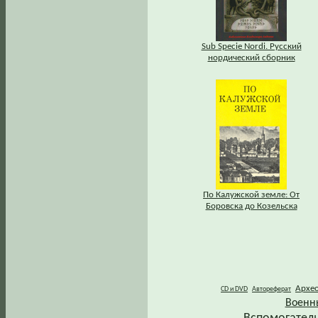
Sub Specie Nordi. Русский
нордический сборник
По Калужской земле: От
Боровска до Козельска
Архе
CD и DVD
Автореферат
Военн