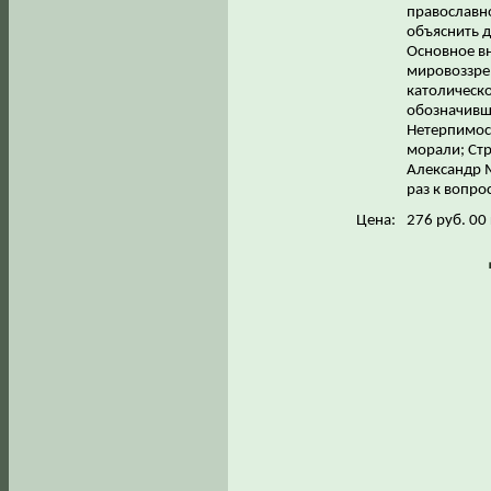
православн
объяснить д
Основное вн
мировоззре
католическ
обозначивш
Нетерпимост
морали; Стр
Александр 
раз к вопро
Цена:
276 руб. 00