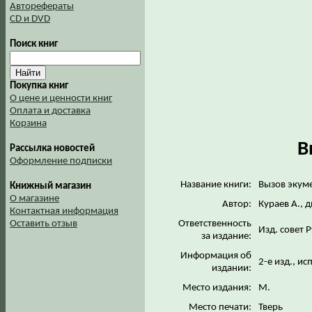
Авторефераты
CD и DVD
Поиск книг
Покупка книг
О цене и ценности книг
Оплата и доставка
Корзина
В
Рассылка новостей
Оформление подписки
Название книги:
Вызов экум
Книжный магазин
О магазине
Автор:
Кураев А., 
Контактная информация
Ответственность
Оставить отзыв
Изд. совет 
за издание:
Информация об
2-е изд., ис
издании:
Место издания:
М.
Место печати:
Тверь