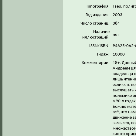
Типография:
Твер. полиг
Год издания:
2003
Число страниц:
384
Наличие
нет
иллюстраций:
ISSN/ISBN:
94625-062
Тираж:
10000
Комментарии:
18+. Данны
Андреем Вя
владельца н
лишь чтение
если есть в
выслушать 
полемике ин
в 90-х года
Божию матер
всё, что на
движение з
замысел, во
множеством
синтез хрис