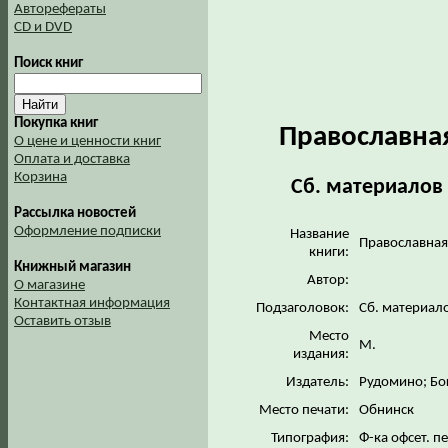
Авторефераты
CD и DVD
Поиск книг
Покупка книг
Православная
О цене и ценности книг
Оплата и доставка
Корзина
Сб. материалов
Рассылка новостей
Оформление подписки
Название
Православная 
книги:
Книжный магазин
Автор:
О магазине
Контактная информация
Подзаголовок:
Сб. материал
Оставить отзыв
Место
М.
издания:
Издатель:
Рудомино; Бо
Место печати:
Обнинск
Типография:
Ф-ка офсет. п