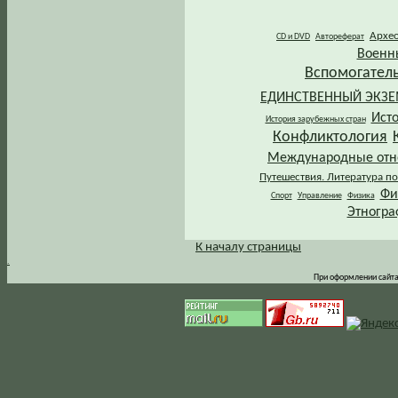
Архе
CD и DVD
Автореферат
Военн
Вспомогател
ЕДИНСТВЕННЫЙ ЭКЗ
Ист
История зарубежных стран
Конфликтология
Международные от
Путешествия. Литература по
Фи
Спорт
Управление
Физика
Этногра
К началу страницы
.
При оформлении сайта