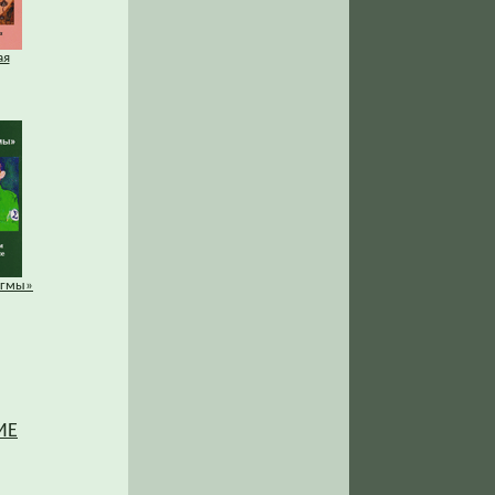
ая
игмы»
ИЕ