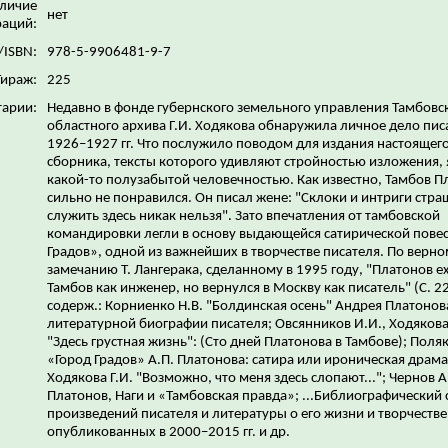
личие
нет
аций:
/ISBN:
978-5-9906481-9-7
Тираж:
225
арии:
Недавно в фонде губернского земельного управления Тамбовс
областного архива Г.И. Ходякова обнаружила личное дело пис
1926–1927 гг. Что послужило поводом для издания настоящег
сборника, тексты которого удивляют стройностью изложения, 
какой-то полузабытой человечностью. Как известно, Тамбов П
сильно не понравился. Он писал жене: "Склоки и интриги стра
служить здесь никак нельзя". Зато впечатления от тамбовской
командировки легли в основу выдающейся сатирической повес
Градов», одной из важнейших в творчестве писателя. По верн
замечанию Т. Лангерака, сделанному в 1995 году, "Платонов е
Тамбов как инженер, но вернулся в Москву как писатель" (С. 22
содерж.: Корниенко Н.В. "Болдинская осень" Андрея Платонов
литературной биографии писателя; Овсянников И.И., Ходякова 
"Здесь грустная жизнь": (Сто дней Платонова в Тамбове); Поляк
«Город Градов» А.П. Платонова: сатира или ироническая драма
Ходякова Г.И. "Возможно, что меня здесь слопают..."; Чернов А
Платонов, Наги и «Тамбовская правда»; ...Библиографический 
произведений писателя и литературы о его жизни и творчестве
опубликованных в 2000–2015 гг. и др.