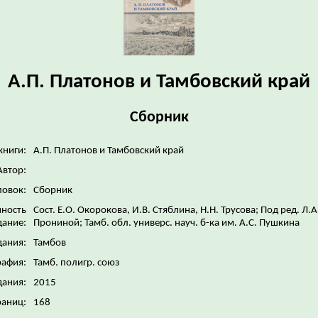
А.П. Платонов и Тамбовский край
Сборник
книги:
А.П. Платонов и Тамбовский край
Автор:
ловок:
Сборник
нность
Сост. Е.О. Окорокова, И.В. Стяблина, Н.Н. Трусова; Под ред. Л.А
дание:
Прониной; Тамб. обл. универс. науч. б-ка им. А.С. Пушкина
дания:
Тамбов
рафия:
Тамб. полигр. союз
дания:
2015
раниц:
168