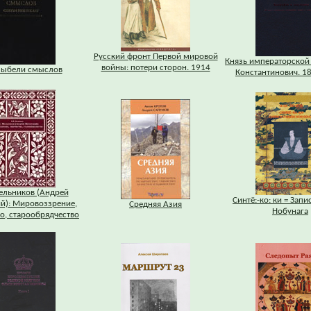
Русский фронт Первой мировой
Князь императорской
войны: потери сторон. 1914
лыбели смыслов
Константинович. 1
ельников (Андрей
Синтё:-ко: ки = Запи
й): Мировоззрение,
Средняя Азия
Нобунага
о, старообрядчество