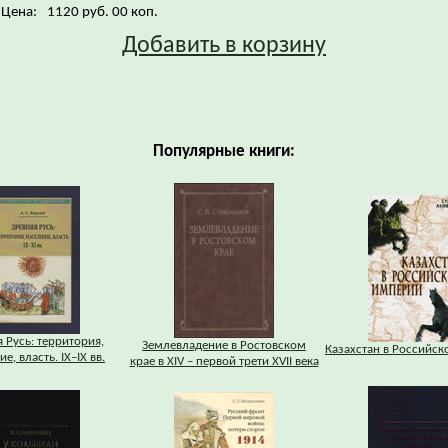
Цена:
1120 руб. 00 коп.
Добавить в корзину
Популярные книги:
 Русь: территория,
Землевладение в Ростовском
Казахстан в Российс
е, власть. IХ–IХ вв.
крае в XIV – первой трети XVII века