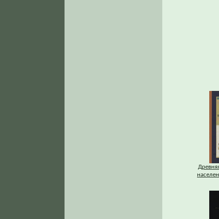
Древняя
населени