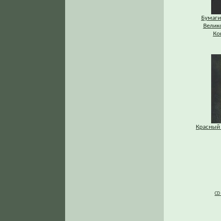
Бумаги
Велик
Ко
Красный 
CD