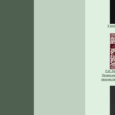
У ко
П.И. М
Печерски
творчеств