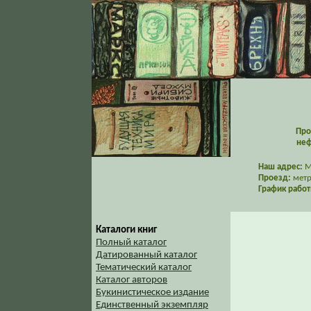
Про
неф
Наш адрес:
Мо
Проезд:
метр
График работ
Каталоги книг
Полный каталог
Датированный каталог
Тематический каталог
Каталог авторов
Букинистическое издание
Единственный экземпляр