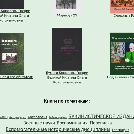
 Королевы Греции
Маршрут 23
ой Княгини Ольги
Следопыт Р
нстантиновны
Бумаги Королевы Греции
Рог и его обитатели
Под знаком «С
Великой Княгини Ольги
Константиновны
Книги по тематикам:
БУКИНИСТИЧЕСКОЕ ИЗДАН
Археология
 и DVD
Автореферат
Библиография
Военные науки
Воспоминания. Переписка
Вспомогательные исторические дисциплины
География