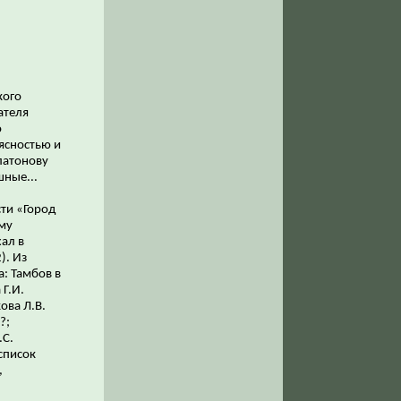
кого
ателя
о
ясностью и
латонову
шные...
ти «Город
ому
хал в
). Из
а: Тамбов в
Г.И.
ова Л.В.
?;
.С.
список
,