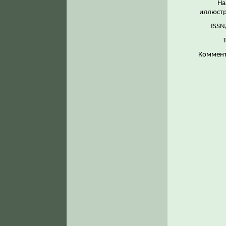
На
иллюстр
ISSN
Коммент