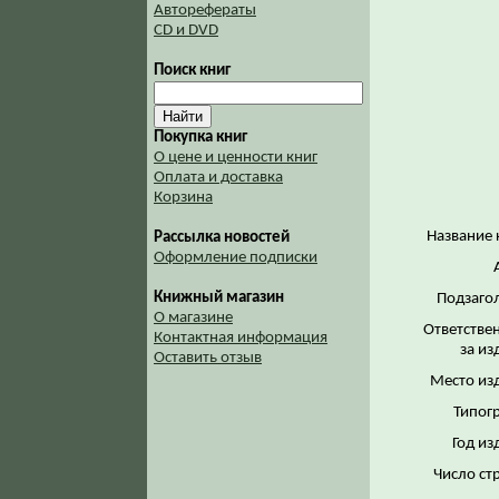
Авторефераты
CD и DVD
Поиск книг
Покупка книг
О цене и ценности книг
Оплата и доставка
Корзина
Название 
Рассылка новостей
Оформление подписки
Книжный магазин
Подзаго
О магазине
Ответстве
Контактная информация
за из
Оставить отзыв
Место из
Типог
Год из
Число ст