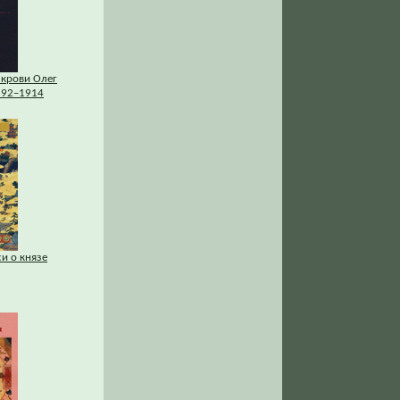
 крови Олег
892–1914
си о князе