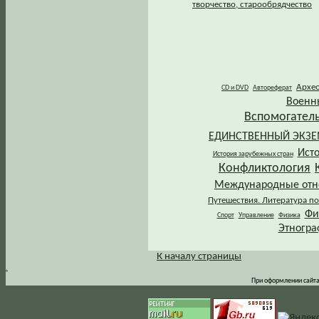
творчество, старообрядчество
Архе
CD и DVD
Автореферат
Военн
Вспомогател
ЕДИНСТВЕННЫЙ ЭКЗ
Ист
История зарубежных стран
Конфликтология
Международные от
Путешествия. Литература по
Фи
Спорт
Управление
Физика
Этногра
К началу страницы
.
При оформлении сайта