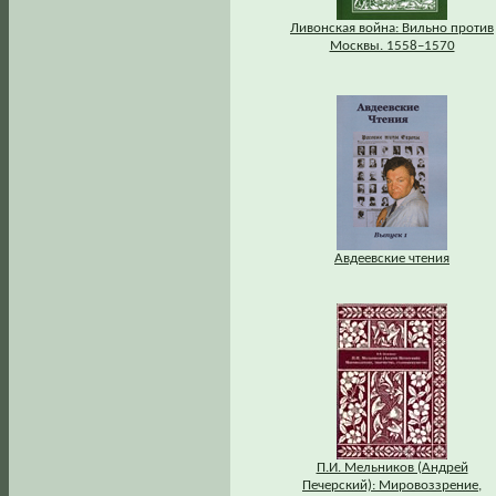
Ливонская война: Вильно против
Москвы. 1558–1570
Авдеевские чтения
П.И. Мельников (Андрей
Печерский): Мировоззрение,