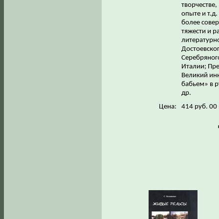
творчестве,
опыте и т.д
более сове
тяжести и р
литературно
Достоевског
Серебряного
Италии; Пр
Великий инк
бабьем» в р
др.
Цена:
414 руб. 00