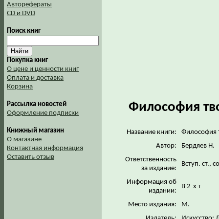
Авторефераты
CD и DVD
Поиск книг
Покупка книг
О цене и ценности книг
Оплата и доставка
Корзина
Философия тво
Рассылка новостей
Оформление подписки
Книжный магазин
Название книги:
Философия т
О магазине
Автор:
Бердяев Н.
Контактная информация
Оставить отзыв
Ответственность
Вступ. ст., 
за издание:
Информация об
В 2-х т
издании:
Место издания:
М.
Издатель:
Искусство; 