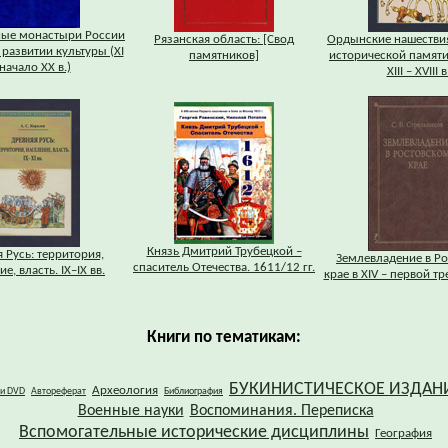
ные монастыри России
Рязанская область: [Свод
Ордынские нашествия
 развитии культуры (XI
памятников]
исторической памят
 начало XX в.)
XIII – XVIII в
Князь Дмитрий Трубецкой –
 Русь: территория,
Землевладение в Р
спаситель Отечества. 1611/12 гг.
е, власть. IХ–IХ вв.
крае в XIV – первой тре
Книги по тематикам:
БУКИНИСТИЧЕСКОЕ ИЗДАН
Археология
 и DVD
Автореферат
Библиография
Военные науки
Воспоминания. Переписка
Вспомогательные исторические дисциплины
География