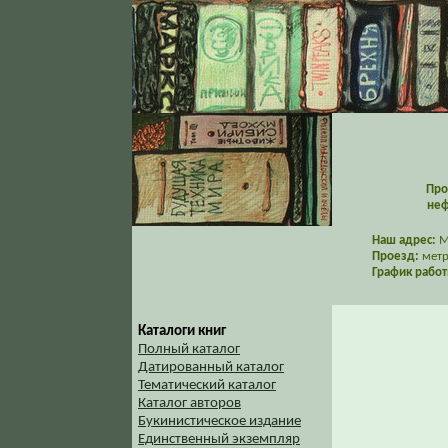
Про
неф
Наш адрес:
Мо
Проезд:
метр
График работ
Каталоги книг
Полный каталог
Датированный каталог
Тематический каталог
Каталог авторов
Букинистическое издание
Единственный экземпляр