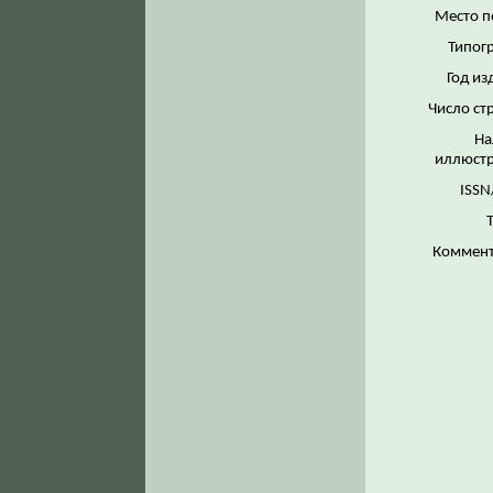
Место п
Типог
Год из
Число ст
На
иллюстр
ISSN
Коммент