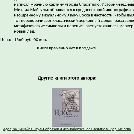
написал мрачную картину угрозы Спасителю. Историк-медиев
Михаил Майзульс обращается к средневековой иконографии в
изощрённому визуальному языку Босха в частности, чтобы выя
тот переворачивает классический церковный сюжет, расставля
метафизические символы и переписывает устоявшиеся маркер
новый лад.
Цена:
1660 руб. 00 коп.
Книги временно нет в продаже.
Другие книги этого автора:
Идол, защищайся!: Культ образов и иконоборческое насилие в Средние века