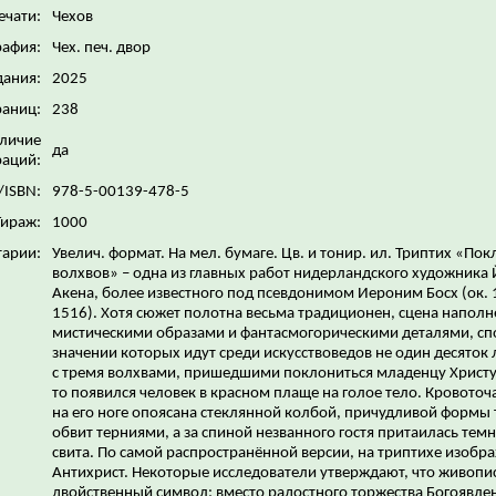
ечати:
Чехов
рафия:
Чех. печ. двор
дания:
2025
раниц:
238
личие
да
аций:
/ISBN:
978-5-00139-478-5
Тираж:
1000
арии:
Увелич. формат. На мел. бумаге. Цв. и тонир. ил. Триптих «По
волхвов» – одна из главных работ нидерландского художника 
Акена, более известного под псевдонимом Иероним Босх (ок.
1516). Хотя сюжет полотна весьма традиционен, сцена наполн
мистическими образами и фантасмогорическими деталями, сп
значении которых идут среди искусствоведов не один десяток 
с тремя волхвами, пришедшими поклониться младенцу Христу,
то появился человек в красном плаще на голое тело. Кровоточ
на его ноге опоясана стеклянной колбой, причудливой формы
обвит терниями, а за спиной незванного гостя притаилась тем
свита. По самой распространённой версии, на триптихе изобр
Антихрист. Некоторые исследователи утверждают, что живопи
двойственный символ: вместо радостного торжества Богоявле