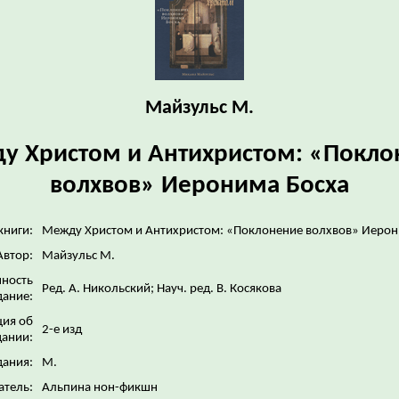
Майзульс М.
у Христом и Антихристом: «Покло
волхвов» Иеронима Босха
книги:
Между Христом и Антихристом: «Поклонение волхвов» Иерон
Автор:
Майзульс М.
нность
Ред. А. Никольский; Науч. ред. В. Косякова
дание:
ия об
2-е изд
дании:
дания:
М.
атель:
Альпина нон-фикшн