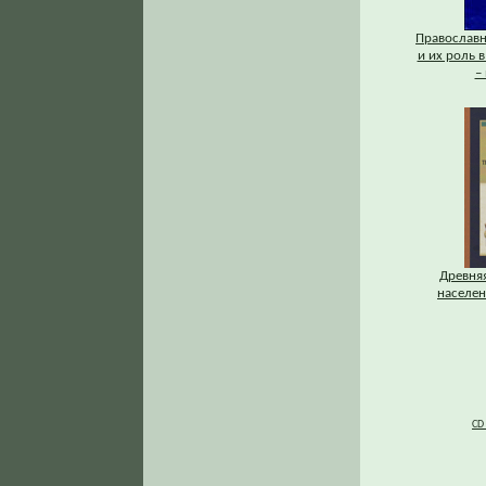
Православ
и их роль в
–
Древняя
населени
CD