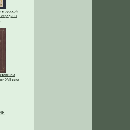
 в русской
и середины
.
остовском
ти XVII века
ИЕ