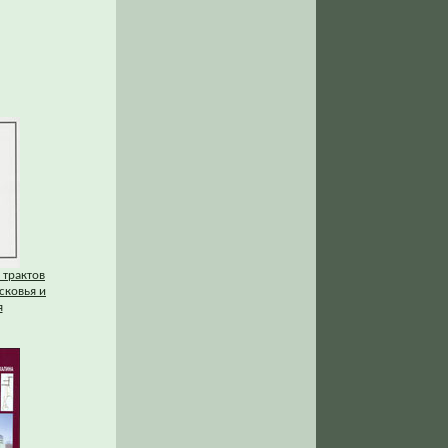
 трактов
сковья и
я