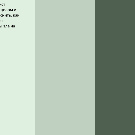
ист
 целом и
снить, как
ет
ы зла на