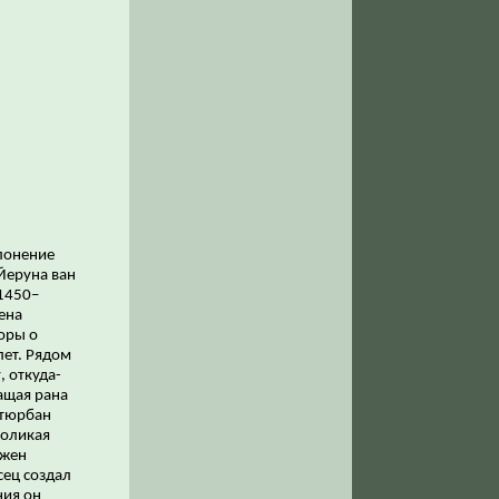
клонение
Йеруна ван
 1450–
ена
оры о
лет. Рядом
 откуда-
ащая рана
 тюрбан
ноликая
ажен
сец создал
ния он