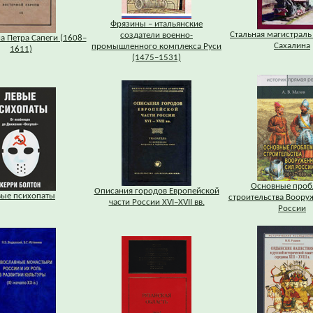
Фрязины – итальянские
Стальная магистраль
создатели военно-
а Петра Сапеги (1608–
Сахалина
промышленного комплекса Руси
1611)
(1475–1531)
Основные про
Описания городов Европейской
вые психопаты
строительства Воору
части России XVI–XVII вв.
России