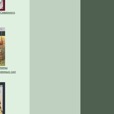
 Северного
блемы
женных сил