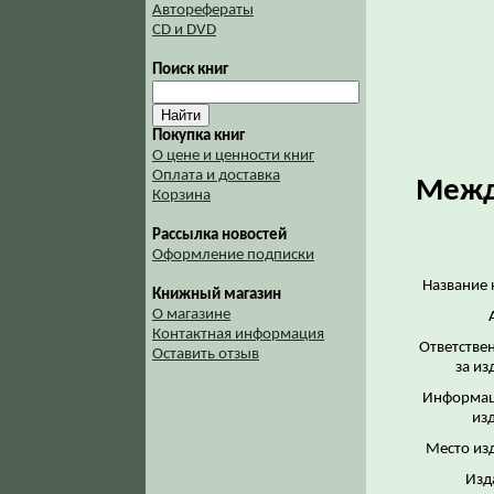
Авторефераты
CD и DVD
Поиск книг
Покупка книг
О цене и ценности книг
Оплата и доставка
Межд
Корзина
Рассылка новостей
Оформление подписки
Название 
Книжный магазин
О магазине
Контактная информация
Ответстве
Оставить отзыв
за из
Информац
из
Место из
Изд