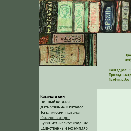
Про
неф
Наш адрес:
Мо
Проезд:
метр
График работ
Каталоги книг
Полный каталог
Датированный каталог
Тематический каталог
Каталог авторов
Букинистическое издание
Единственный экземпляр