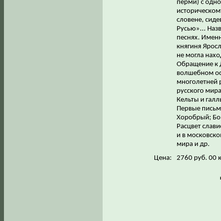
перми) с одно
историческом
словене, сид
Русью»... Наз
песнях. Именн
княгиня Яросл
не могла нахо
Обращение к Д
волшебном ос
многолетней 
русского мир
Кельты и галл
Первые письм
Хоробрый; Бор
Расцвет слави
и в московско
мира и др.
Цена:
2760 руб. 00 