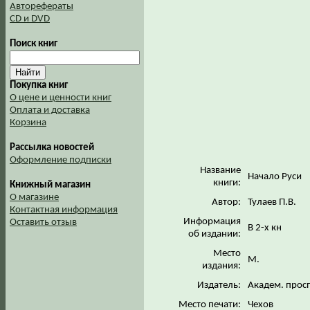
Авторефераты
CD и DVD
Поиск книг
Покупка книг
О цене и ценности книг
Оплата и доставка
Корзина
Рассылка новостей
Оформление подписки
Название
Начало Руси
книги:
Книжный магазин
О магазине
Автор:
Тулаев П.В.
Контактная информация
Информация
Оставить отзыв
В 2-х кн
об издании:
Место
М.
издания:
Издатель:
Академ. прос
Место печати:
Чехов