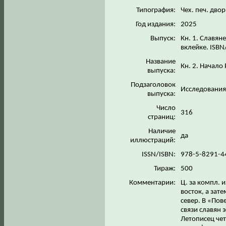
Типография:
Чех. печ. дво
Год издания:
2025
Выпуск:
Кн. 1. Славяне 
вклейке. ISB
Название
Кн. 2. Начало
выпуска:
Подзаголовок
Исследования
выпуска:
Число
316
страниц:
Наличие
да
иллюстраций:
ISSN/ISBN:
978-5-8291-4
Тираж:
500
Комментарии:
Ц. за компл. 
восток, а зат
север. В «По
связи славян 
Летописец чет