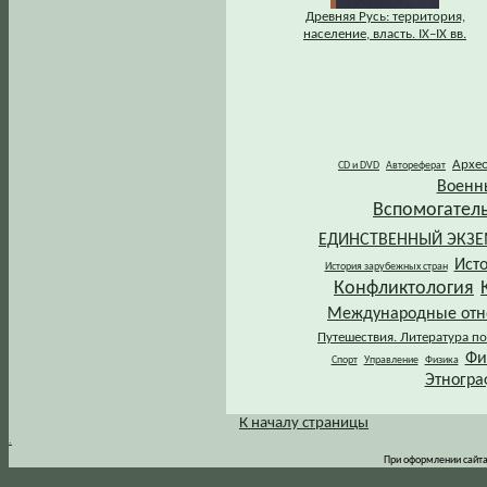
Древняя Русь: территория,
население, власть. IХ–IХ вв.
Архе
CD и DVD
Автореферат
Военн
Вспомогател
ЕДИНСТВЕННЫЙ ЭКЗ
Ист
История зарубежных стран
Конфликтология
Международные от
Путешествия. Литература по
Фи
Спорт
Управление
Физика
Этногра
К началу страницы
.
При оформлении сайта