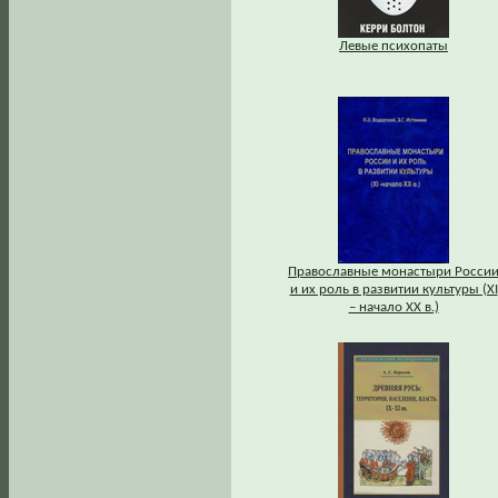
Левые психопаты
Православные монастыри Росси
и их роль в развитии культуры (XI
– начало XX в.)