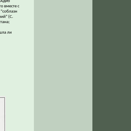
 Адиб
о вместе с
 "соблазн
ий" (С.
тана;
шла ли