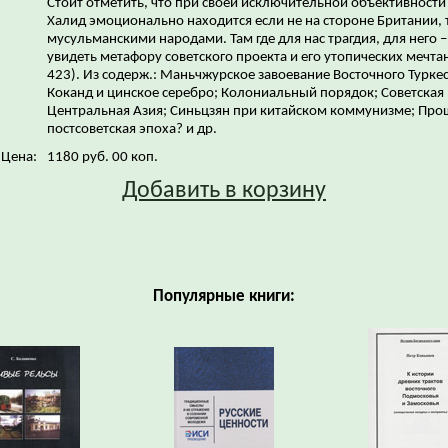
Стоит отметить, что при своей исключительной объективности
Халид эмоционально находится если не на стороне Британии, т
мусульманскими народами. Там где для нас трагдия, для него –
увидеть метафору советского проекта и его утопических мечтан
423). Из содерж.: Маньчжурское завоевание Восточного Туркес
Коканд и цинское серебро; Колониальный порядок; Советская
Центральная Азия; Синьцзян при китайском коммунизме; Про
постсоветская эпоха? и др.
Цена:
1180 руб. 00 коп.
Добавить в корзину
Популярные книги: