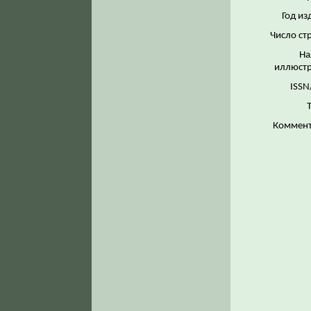
Год из
Число ст
На
иллюстр
ISSN
Коммент