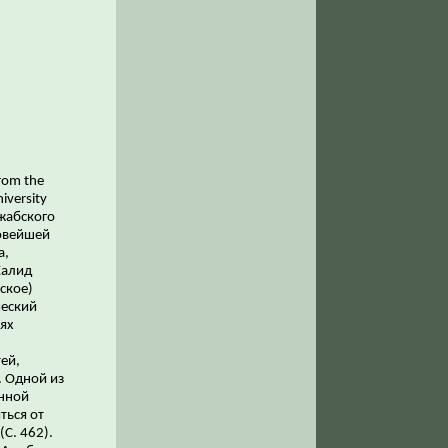
from the
iversity
жабского
овейшей
а,
Халид
ское)
ческий
ях
ей,
. Одной из
енной
ться от
(С. 462).