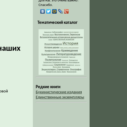
Для нас это очень важно!
Спасибо.
Тематический каталог
 наших
Редкие книги
повой
Букинистические издания
Единственные экземпляры