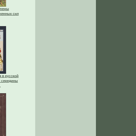
блемы
женных сил
 в русской
и середины
.