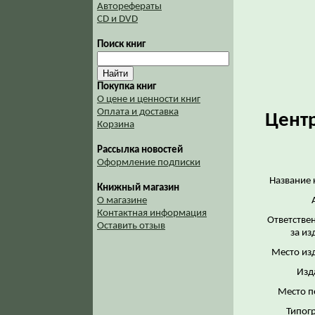
Авторефераты
CD и DVD
Поиск книг
Покупка книг
О цене и ценности книг
Оплата и доставка
Центр
Корзина
Рассылка новостей
Оформление подписки
Название 
Книжный магазин
О магазине
Контактная информация
Ответстве
Оставить отзыв
за из
Место из
Изд
Место п
Типог