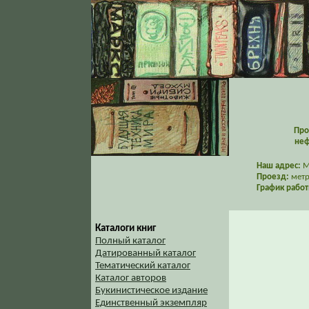
Про
неф
Наш адрес:
Мо
Проезд:
метр
График работ
Каталоги книг
Полный каталог
Датированный каталог
Тематический каталог
Каталог авторов
Букинистическое издание
Единственный экземпляр