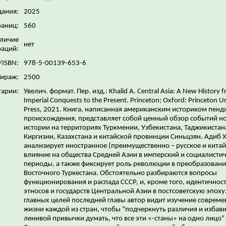
дания:
2025
раниц:
560
личие
нет
аций:
/ISBN:
978-5-00139-653-6
Тираж:
2500
арии:
Увелич. формат. Пер. изд.: Khalid A. Central Asia: A New History 
Imperial Conquests to the Present. Princeton; Oxford: Princeton Un
Press, 2021. Книга, написанная американским историком пенд
происхождения, представляет собой ценный обзор событий н
истории на территориях Туркмении, Узбекистана, Таджикистан
Киргизии, Казахстана и китайской провинции Синьцзян. Адиб 
анализирует иностранное (преимущественно – русское и китай
влияние на общества Средней Азии в имперский и социалисти
периоды, а также фиксирует роль революции в преобразовани
Восточного Туркестана. Обстоятельно разбираются вопросы
функционирования и распада СССР, и, кроме того, идентичност
этносов и государств Центральной Азии в постсоветскую эпоху
главных целей последней главы автор видит изучение соврем
жизни каждой из стран, чтобы "подчеркнуть различия и избави
ленивой привычки думать, что все эти «-станы» на одно лицо" 