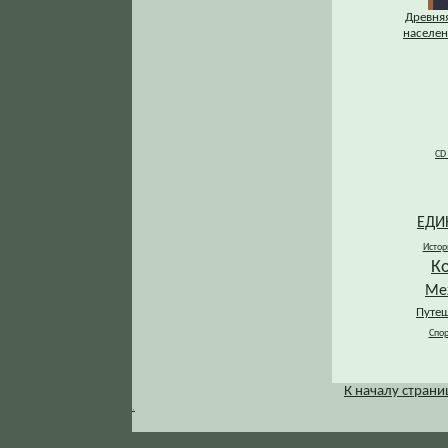
Древняя
населени
CD
ЕДИ
Истор
К
Ме
Путеш
Спор
К началу стран
.