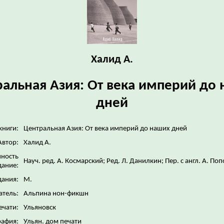
Халид А.
альная Азия: От века империй до
дней
книги:
Центральная Азия: От века империй до наших дней
Автор:
Халид А.
нность
Науч. ред. А. Космарский; Ред. Л. Данилкин; Пер. с англ. А. По
дание:
дания:
М.
атель:
Альпина нон-фикшн
ечати:
Ульяновск
рафия:
Ульян. дом печати