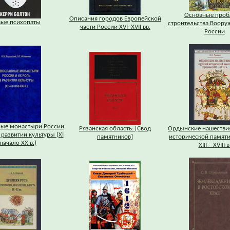
Основные про
Описания городов Европейской
вые психопаты
строительства Воору
части России XVI–XVII вв.
России
ные монастыри России
Рязанская область: [Свод
Ордынские нашествия
 развитии культуры (XI
памятников]
исторической памят
 начало XX в.)
XIII – XVIII в