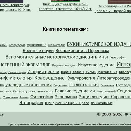
Князь Дмитрий Трубецкой –
 Русь: территория,
Землевладение в Р
спаситель Отечества. 1611/12 гг.
е, власть. IХ–IХ вв.
крае в XIV – первой тре
Книги по тематикам:
БУКИНИСТИЧЕСКОЕ ИЗДАН
Археология
 и DVD
Автореферат
Библиография
Военные науки
Воспоминания. Переписка
Вспомогательные исторические дисциплины
География
Исто
НСТВЕННЫЙ ЭКЗЕМПЛЯР
Искусствоведение
Издательское дело
История церкви
Карты, атласы, схемы, расписания
Кваеве
ия зарубежных стран
онфликтология
Краеведение
Культурология
Литературоведе
Политология
ждународные отношения
Путевод
Педагогика
Психология
Религиоведение
Социо
ествия. Литература по автостопу
Собрания сочинений
Философия
Экономика
Энциклопедии. Справочн
т
Управление
Физика
Этнография
Юридические науки. Право
Языкознание
ицы
© 2003–2026
ПК 
При оформлении сайта использованы фрагменты картины М. Колерова «Книжная полка», любезно