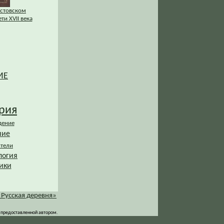
остовском
ти XVII века
ИЕ
рия
дение
ние
ители
логия
ики
«Русская деревня»
 предоставленной автором.