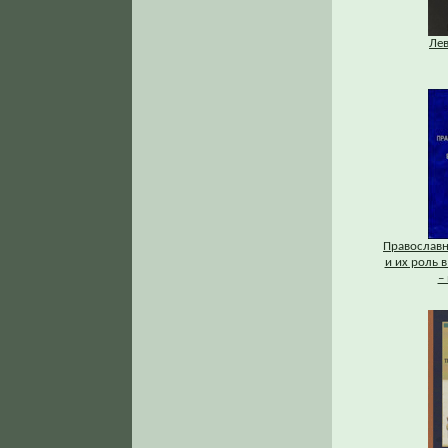
Ле
Православ
и их роль в
–