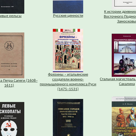
К истории древних
Русские ценности
ивые рельсы
Восточного Подмо
Замосковь
Фрязины – итальянские
Стальная магистраль
создатели военно-
а Петра Сапеги (1608–
Сахалина
промышленного комплекса Руси
1611)
(1475–1531)