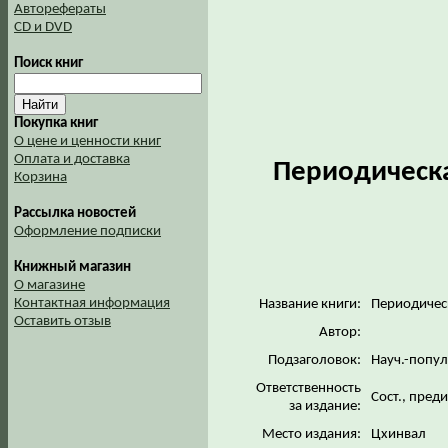
Авторефераты
CD и DVD
Поиск книг
Покупка книг
О цене и ценности книг
Оплата и доставка
Периодическа
Корзина
Рассылка новостей
Оформление подписки
Книжный магазин
О магазине
Контактная информация
Название книги:
Периодическ
Оставить отзыв
Автор:
Подзаголовок:
Науч.-попул
Ответственность
Сост., пред
за издание:
Место издания:
Цхинвал