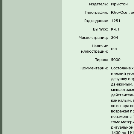
Издатель:
Ирыстон
Типография:
Юго-Осет. р
Год издания:
1981
Выпуск:
Кн. I
Число страниц:
304
Наличие
нет
иллюстраций:
Тираж:
5000
Комментарии:
Состояние х
нижний угол
девушку опр
движимым, 
мешает заме
действитель
как калым, 
хотя пара в
возражал пр
неизменны" 
тома матери
ритуальной
1830 до 191