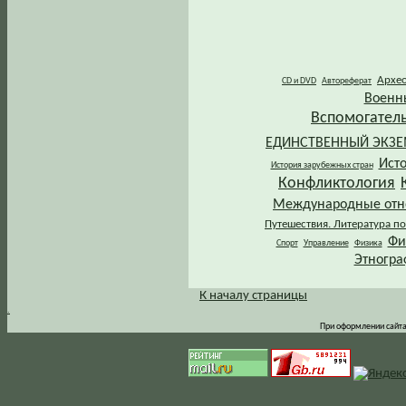
Архе
CD и DVD
Автореферат
Военн
Вспомогател
ЕДИНСТВЕННЫЙ ЭКЗ
Ист
История зарубежных стран
Конфликтология
Международные от
Путешествия. Литература по
Фи
Спорт
Управление
Физика
Этногра
К началу страницы
.
При оформлении сайта