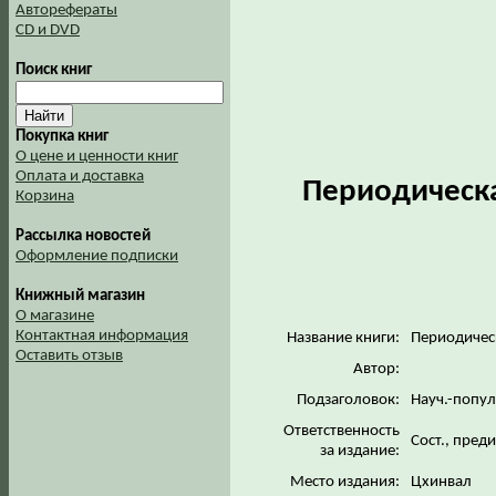
Авторефераты
CD и DVD
Поиск книг
Покупка книг
О цене и ценности книг
Оплата и доставка
Периодическа
Корзина
Рассылка новостей
Оформление подписки
Книжный магазин
О магазине
Контактная информация
Название книги:
Периодическ
Оставить отзыв
Автор:
Подзаголовок:
Науч.-попул
Ответственность
Сост., пред
за издание:
Место издания:
Цхинвал