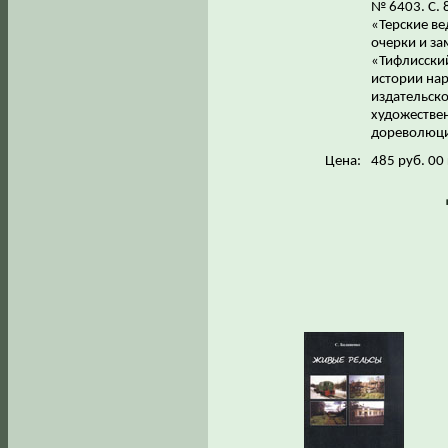
№ 6403. С. 
«Терские ве
очерки и за
«Тифлисский
истории на
издательско
художествен
дореволюци
Цена:
485 руб. 00