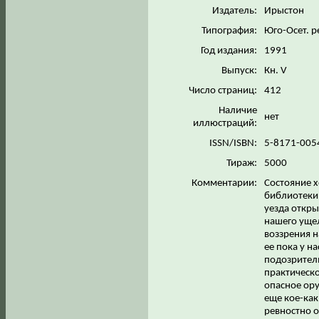
Издатель:
Ирыстон
Типография:
Юго-Осет. р
Год издания:
1991
Выпуск:
Кн. V
Число страниц:
412
Наличие
нет
иллюстраций:
ISSN/ISBN:
5-8171-005
Тираж:
5000
Комментарии:
Состояние х
библиотеки 
уезда откр
нашего уще
воззрения н
ее пока у н
подозрител
практическо
опасное ору
еще кое-как
ревностно о