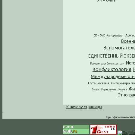
XIII – XVIII в.
Архе
CD и DVD
Автореферат
Военн
Вспомогател
ЕДИНСТВЕННЫЙ ЭКЗ
Ист
История зарубежных стран
Конфликтология
Международные от
Путешествия. Литература по
Фи
Спорт
Управление
Физика
Этногра
К началу страницы
.
При оформлении сайта