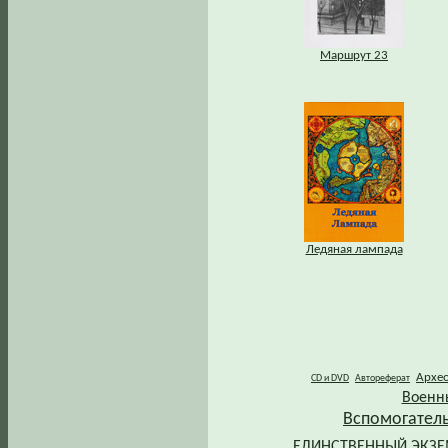
Маршрут 23
Ледяная лампада
Архе
CD и DVD
Автореферат
Военн
Вспомогател
ЕДИНСТВЕННЫЙ ЭКЗ