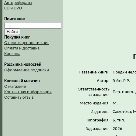
Авторефераты
CD и DVD
Поиск книг
Покупка книг
О цене и ценности книг
Оплата и доставка
Корзина
Рассылка новостей
Оформление подписки
Название книги:
Предки чел
Автор:
Гейтс Р.Р.
Книжный магазин
О магазине
Ответственность
Пер. с англ.
Контактная информация
за издание:
Оставить отзыв
Место издания:
М.
Издатель:
Самотёка; 
Типография:
Б. тип.
Год издания:
2026