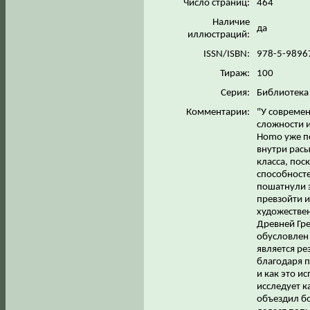
Число страниц:
464
Наличие
да
иллюстраций:
ISSN/ISBN:
978-5-9896
Тираж:
100
Серия:
Библиотека
Комментарии:
"У современ
сложности и
Homo уже по
внутри расы
класса, пос
способносте
пошатнули э
превзойти и
художестве
Древней Гре
обусловлен
является ре
благодаря п
и как это и
исследует к
объездил бо