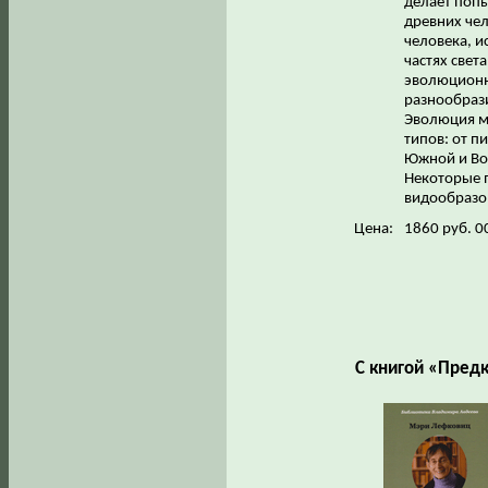
делает попы
древних чел
человека, и
частях свет
эволюционно
разнообрази
Эволюция м
типов: от п
Южной и Во
Некоторые 
видообразо
Цена:
1860 руб. 0
С книгой «Пред