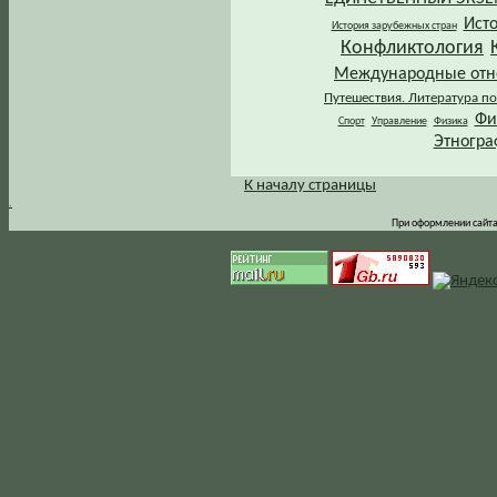
Ист
История зарубежных стран
Конфликтология
Международные от
Путешествия. Литература по
Фи
Спорт
Управление
Физика
Этногра
К началу страницы
.
При оформлении сайта