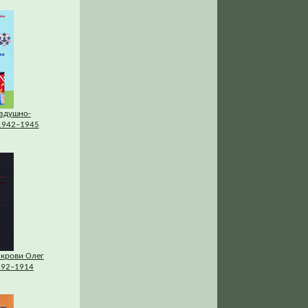
оздушно-
 1942–1945
 крови Олег
892–1914