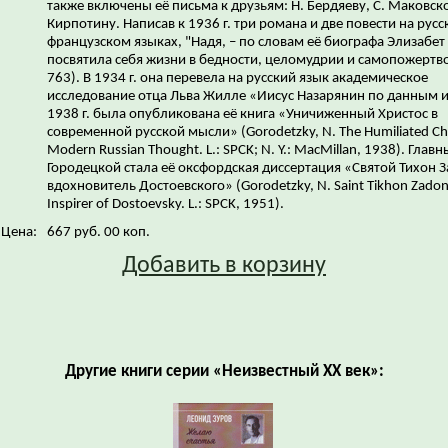
также включены её письма к друзьям: Н. Бердяеву, С. Маковско
Кирпотину. Написав к 1936 г. три романа и две повести на русс
французском языках, "Надя, – по словам её биографа Элизабет 
посвятила себя жизни в бедности, целомудрии и самопожертво
763). В 1934 г. она перевела на русский язык академическое
исследование отца Льва Жилле «Иисус Назарянин по данным и
1938 г. была опубликована её книга «Уничиженный Христос в
современной русской мысли» (Gorodetzky, N. The Humiliated Chr
Modern Russian Thought. L.: SPCK; N. Y.: MacMillan, 1938). Гла
Городецкой стала её оксфордская диссертация «Святой Тихон 
вдохновитель Достоевского» (Gorodetzky, N. Saint Tikhon Zadon
Inspirer of Dostoevsky. L.: SPCK, 1951).
Цена:
667 руб. 00 коп.
Добавить в корзину
Другие книги серии «Неизвестный XX век»: