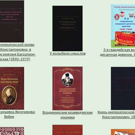
мператорской крови
 Константиновна, в
3-я гвардейская в
У колыбели смыслов
е княгиня Багратион-
десантная дивизия.
ская (1890–1979)
ильевна Якунчикова-
Князь императорской
Владимирские краеведческие
Вебер
Константинович. 1
хроники