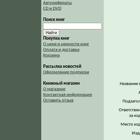
Авторефераты
CD и DVD
Поиск книг
Покупка книг
О цене и ценности книг
Оплата и доставка
Корзина
Рассылка новостей
Оформление подписки
Книжный магазин
Название 
О магазине
Контактная информация
Оставить отзыв
Подзаго
Ответстве
за из
Место из
Изд