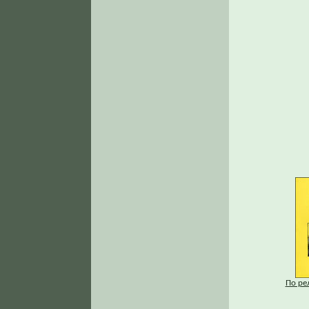
По ре