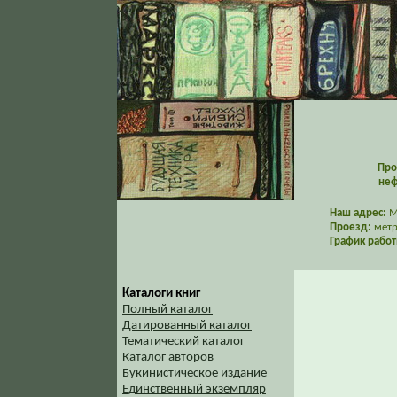
Про
неф
Наш адрес:
Мо
Проезд:
метр
График работ
Каталоги книг
Полный каталог
Датированный каталог
Тематический каталог
Каталог авторов
Букинистическое издание
Единственный экземпляр