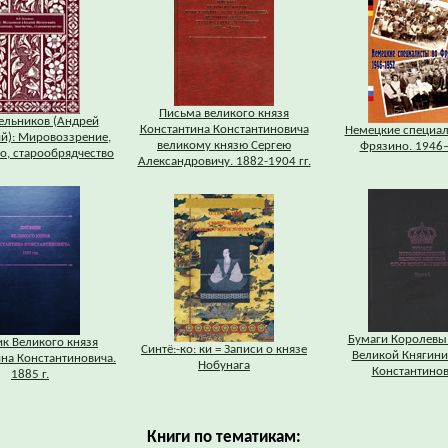
Письма великого князя
ельников (Андрей
Константина Константиновича
Немецкие специал
й): Мировоззрение,
великому князю Сергею
Фрязино. 1946
о, старообрядчество
Александровичу. 1882-1904 гг.
Бумаги Королевы
к Великого князя
Синтё:-ко: ки = Записи о князе
Великой Княгини
на Константиновича.
Нобунага
Константино
1885 г.
Книги по тематикам: