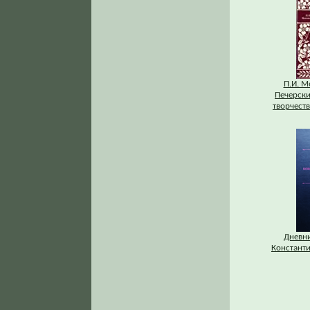
П.И. М
Печерски
творчеств
Дневни
Константи