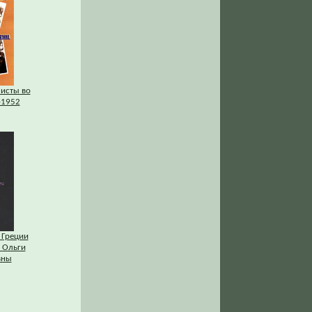
исты во
–1952
 Греции
 Ольги
вны