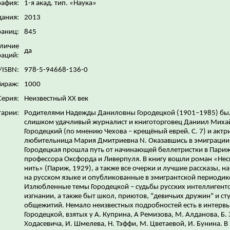
рафия:
1-я акад. тип. «Наука»
дания:
2013
раниц:
845
личие
да
аций:
/ISBN:
978-5-94668-136-0
Тираж:
1000
Серия:
Неизвестный XX век
арии:
Родителями Надежды Даниловны Городецкой (1901–1985) бы
слишком удачливый журналист и книготорговец Даниил Миха
Городецкий (по мнению Чехова – крещёный еврей. С. 7) и актр
любительница Мария Дмитриевна N. Оказавшись в эмиграции
Городецкая прошла путь от начинающей беллетристки в Париж
профессора Оксфорда и Ливерпуля. В книгу вошли роман «Нес
нить» (Париж, 1929), а также все очерки и лучшие рассказы, 
на русском языке и опубликованные в эмигрантской периодик
Излюбленные темы Городецкой – судьбы русских интеллигенто
изгнании, а также быт школ, приютов, "девичьих дружин" и ст
общежитий. Немало неизвестных подробностей есть в интерв
Городецкой, взятых у А. Куприна, А Ремизова, М. Алданова, Б. 
Ходасевича, И. Шмелева, Н. Тэффи, М. Цветаевой, И. Бунина. В