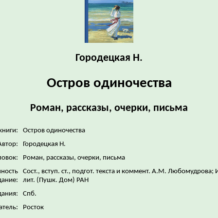
Городецкая Н.
Остров одиночества
Роман, рассказы, очерки, письма
книги:
Остров одиночества
Автор:
Городецкая Н.
ловок:
Роман, рассказы, очерки, письма
нность
Сост., вступ. ст., подгот. текста и коммент. А.М. Любомудрова; 
дание:
лит. (Пушк. Дом) РАН
дания:
Спб.
атель:
Росток