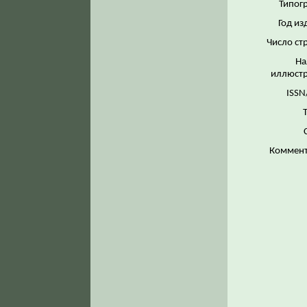
Типог
Год из
Число ст
На
иллюстр
ISSN
Коммент