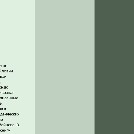
л не
йлович
иса-
,
е до
квозная
написанные
е.
в в
уденческих
ью
Зайцева, В.
 книгу