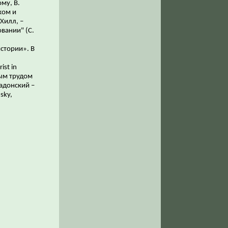
му, В.
ком и
Хилл, –
вании" (С.
стории». В
ist in
вным трудом
Задонский –
sky,