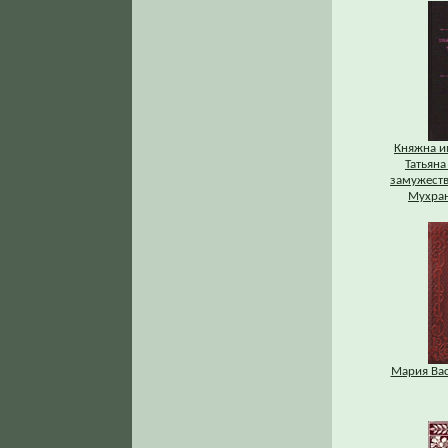
Княжна и
Татьяна
замужеств
Мухран
Мария Вас